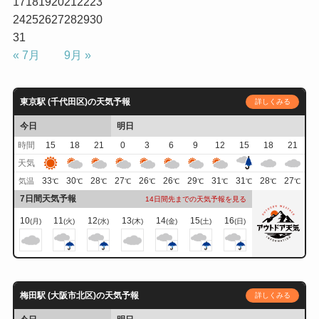
17
18
19
20
21
22
23
24
25
26
27
28
29
30
31
« 7月
9月 »
東京駅 (千代田区)の天気予報
詳しくみる
今日
明日
時間
15
18
21
0
3
6
9
12
15
18
21
天気
33
30
28
27
26
26
29
31
31
28
27
気温
℃
℃
℃
℃
℃
℃
℃
℃
℃
℃
℃
7日間天気予報
14日間先までの天気予報を見る
10
11
12
13
14
15
16
(月)
(火)
(水)
(木)
(金)
(土)
(日)
梅田駅 (大阪市北区)の天気予報
詳しくみる