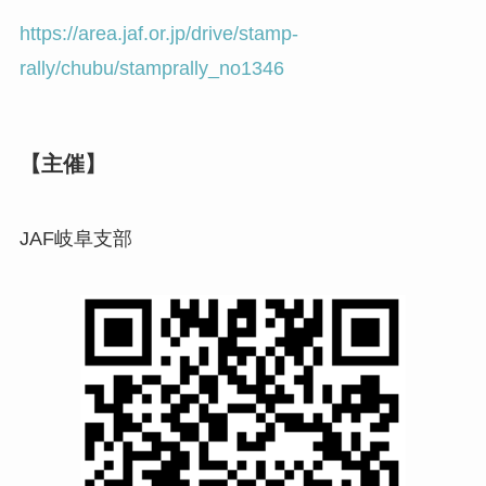
https://area.jaf.or.jp/drive/stamp-
rally/chubu/stamprally_no1346
【主催】
JAF岐阜支部