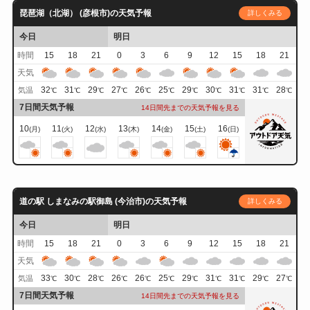
琵琶湖（北湖） (彦根市)の天気予報
詳しくみる
今日
明日
時間
15
18
21
0
3
6
9
12
15
18
21
天気
32
31
29
27
26
25
29
30
31
31
28
気温
℃
℃
℃
℃
℃
℃
℃
℃
℃
℃
℃
7日間天気予報
14日間先までの天気予報を見る
10
11
12
13
14
15
16
(月)
(火)
(水)
(木)
(金)
(土)
(日)
道の駅 しまなみの駅御島 (今治市)の天気予報
詳しくみる
今日
明日
時間
15
18
21
0
3
6
9
12
15
18
21
天気
33
30
28
26
26
25
29
31
31
29
27
気温
℃
℃
℃
℃
℃
℃
℃
℃
℃
℃
℃
7日間天気予報
14日間先までの天気予報を見る