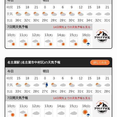
今日
明日
時間
15
18
21
0
3
6
9
12
15
18
21
天気
36
32
30
29
28
28
30
33
34
32
31
気温
℃
℃
℃
℃
℃
℃
℃
℃
℃
℃
℃
7日間天気予報
14日間先までの天気予報を見る
10
11
12
13
14
15
16
(月)
(火)
(水)
(木)
(金)
(土)
(日)
名古屋駅 (名古屋市中村区)の天気予報
詳しくみる
今日
明日
時間
15
18
21
0
3
6
9
12
15
18
21
天気
33
31
28
27
26
26
29
31
31
31
28
気温
℃
℃
℃
℃
℃
℃
℃
℃
℃
℃
℃
7日間天気予報
14日間先までの天気予報を見る
10
11
12
13
14
15
16
(月)
(火)
(水)
(木)
(金)
(土)
(日)