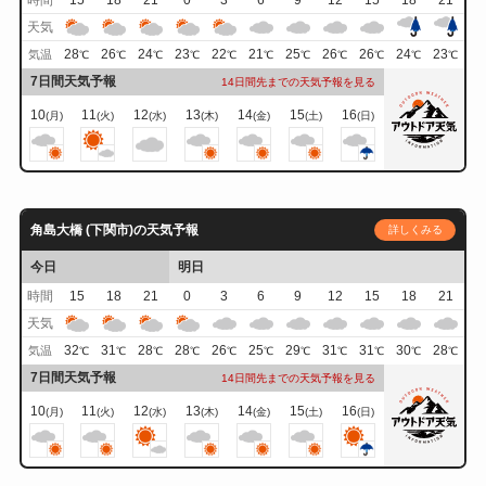
時間
15
18
21
0
3
6
9
12
15
18
21
天気
28
26
24
23
22
21
25
26
26
24
23
気温
℃
℃
℃
℃
℃
℃
℃
℃
℃
℃
℃
7日間天気予報
14日間先までの天気予報を見る
10
11
12
13
14
15
16
(月)
(火)
(水)
(木)
(金)
(土)
(日)
角島大橋 (下関市)の天気予報
詳しくみる
今日
明日
時間
15
18
21
0
3
6
9
12
15
18
21
天気
32
31
28
28
26
25
29
31
31
30
28
気温
℃
℃
℃
℃
℃
℃
℃
℃
℃
℃
℃
7日間天気予報
14日間先までの天気予報を見る
10
11
12
13
14
15
16
(月)
(火)
(水)
(木)
(金)
(土)
(日)