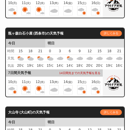
10
11
12
13
14
15
16
(月)
(火)
(水)
(木)
(金)
(土)
(日)
瓶ヶ森白石小屋 (西条市)の天気予報
詳しくみる
今日
明日
時間
15
18
21
0
3
6
9
12
15
18
21
天気
20
19
16
15
14
14
18
20
20
19
16
気温
℃
℃
℃
℃
℃
℃
℃
℃
℃
℃
℃
7日間天気予報
14日間先までの天気予報を見る
10
11
12
13
14
15
16
(月)
(火)
(水)
(木)
(金)
(土)
(日)
大山寺 (大山町)の天気予報
詳しくみる
今日
明日