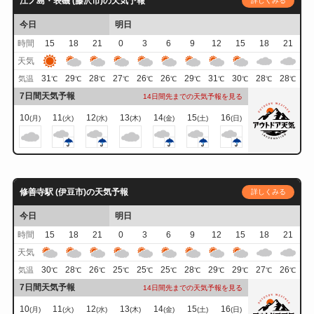
江ノ島・表磯 (藤沢市)の天気予報
詳しくみる
今日
明日
時間
15
18
21
0
3
6
9
12
15
18
21
天気
31
29
28
27
26
26
29
31
30
28
28
気温
℃
℃
℃
℃
℃
℃
℃
℃
℃
℃
℃
7日間天気予報
14日間先までの天気予報を見る
10
11
12
13
14
15
16
(月)
(火)
(水)
(木)
(金)
(土)
(日)
修善寺駅 (伊豆市)の天気予報
詳しくみる
今日
明日
時間
15
18
21
0
3
6
9
12
15
18
21
天気
30
28
26
25
25
25
28
29
29
27
26
気温
℃
℃
℃
℃
℃
℃
℃
℃
℃
℃
℃
7日間天気予報
14日間先までの天気予報を見る
10
11
12
13
14
15
16
(月)
(火)
(水)
(木)
(金)
(土)
(日)