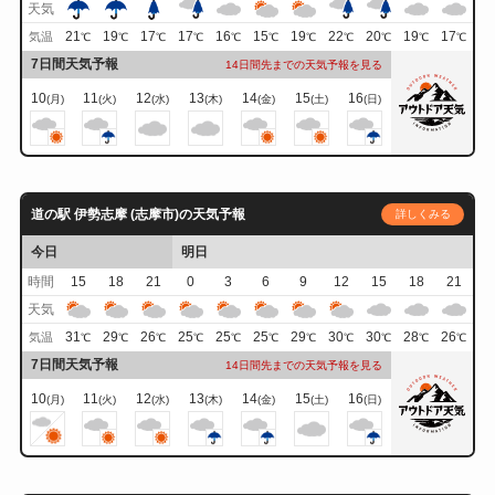
天気
21
19
17
17
16
15
19
22
20
19
17
気温
℃
℃
℃
℃
℃
℃
℃
℃
℃
℃
℃
7日間天気予報
14日間先までの天気予報を見る
10
11
12
13
14
15
16
(月)
(火)
(水)
(木)
(金)
(土)
(日)
道の駅 伊勢志摩 (志摩市)の天気予報
詳しくみる
今日
明日
時間
15
18
21
0
3
6
9
12
15
18
21
天気
31
29
26
25
25
25
29
30
30
28
26
気温
℃
℃
℃
℃
℃
℃
℃
℃
℃
℃
℃
7日間天気予報
14日間先までの天気予報を見る
10
11
12
13
14
15
16
(月)
(火)
(水)
(木)
(金)
(土)
(日)