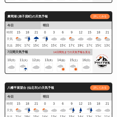
摩周湖 (弟子屈町)の天気予報
詳しくみる
今日
明日
時間
15
18
21
0
3
6
9
12
15
18
21
天気
20
17
15
15
15
15
17
19
17
15
13
気温
℃
℃
℃
℃
℃
℃
℃
℃
℃
℃
℃
7日間天気予報
14日間先までの天気予報を見る
10
11
12
13
14
15
16
(月)
(火)
(水)
(木)
(金)
(土)
(日)
八幡平展望台 (仙北市)の天気予報
詳しくみる
今日
明日
時間
15
18
21
0
3
6
9
12
15
18
21
天気
21
18
15
14
13
13
15
14
13
12
11
気温
℃
℃
℃
℃
℃
℃
℃
℃
℃
℃
℃