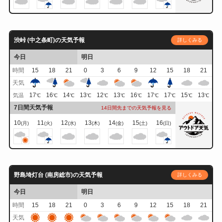
渋峠 (中之条町)の天気予報
詳しくみる
今日
明日
時間
15
18
21
0
3
6
9
12
15
18
21
天気
17
16
14
13
12
13
16
17
17
15
13
気温
℃
℃
℃
℃
℃
℃
℃
℃
℃
℃
℃
7日間天気予報
14日間先までの天気予報を見る
10
11
12
13
14
15
16
(月)
(火)
(水)
(木)
(金)
(土)
(日)
野島埼灯台 (南房総市)の天気予報
詳しくみる
今日
明日
時間
15
18
21
0
3
6
9
12
15
18
21
天気