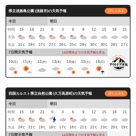
県立淡路島公園 (淡路市)の天気予報
詳しくみる
今日
明日
時間
15
18
21
0
3
6
9
12
15
18
21
天気
31
29
27
27
26
25
29
30
30
28
27
気温
℃
℃
℃
℃
℃
℃
℃
℃
℃
℃
℃
7日間天気予報
14日間先までの天気予報を見る
10
11
12
13
14
15
16
(月)
(火)
(水)
(木)
(金)
(土)
(日)
四国カルスト県立自然公園 (久万高原町)の天気予報
詳しくみる
今日
明日
時間
15
18
21
0
3
6
9
12
15
18
21
天気
24
21
19
18
17
16
21
22
23
20
19
気温
℃
℃
℃
℃
℃
℃
℃
℃
℃
℃
℃
7日間天気予報
14日間先までの天気予報を見る