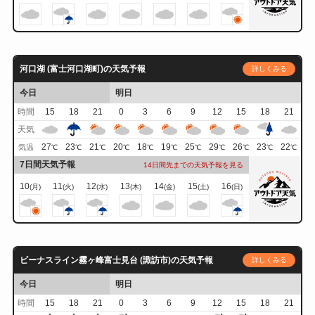
河口湖 (富士河口湖町)の天気予報
詳しくみる
今日
明日
時間
15
18
21
0
3
6
9
12
15
18
21
天気
27
23
21
20
18
19
25
29
26
23
22
気温
℃
℃
℃
℃
℃
℃
℃
℃
℃
℃
℃
7日間天気予報
14日間先までの天気予報を見る
10
11
12
13
14
15
16
(月)
(火)
(水)
(木)
(金)
(土)
(日)
ビーナスライン霧ヶ峰富士見台 (諏訪市)の天気予報
詳しくみる
今日
明日
時間
15
18
21
0
3
6
9
12
15
18
21