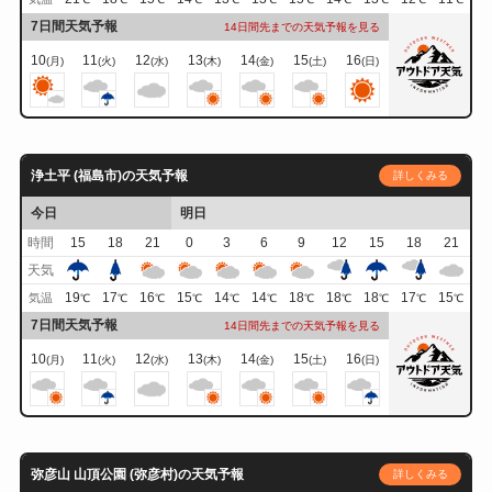
7日間天気予報
14日間先までの天気予報を見る
10
11
12
13
14
15
16
(月)
(火)
(水)
(木)
(金)
(土)
(日)
浄土平 (福島市)の天気予報
詳しくみる
今日
明日
時間
15
18
21
0
3
6
9
12
15
18
21
天気
19
17
16
15
14
14
18
18
18
17
15
気温
℃
℃
℃
℃
℃
℃
℃
℃
℃
℃
℃
7日間天気予報
14日間先までの天気予報を見る
10
11
12
13
14
15
16
(月)
(火)
(水)
(木)
(金)
(土)
(日)
弥彦山 山頂公園 (弥彦村)の天気予報
詳しくみる