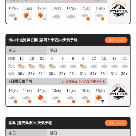
10
11
12
13
14
15
16
(月)
(火)
(水)
(木)
(金)
(土)
(日)
海の中道海浜公園 (福岡市東区)の天気予報
詳しくみる
今日
明日
時間
15
18
21
0
3
6
9
12
15
18
21
天気
36
33
31
30
29
28
31
34
33
31
30
気温
℃
℃
℃
℃
℃
℃
℃
℃
℃
℃
℃
7日間天気予報
14日間先までの天気予報を見る
10
11
12
13
14
15
16
(月)
(火)
(水)
(木)
(金)
(土)
(日)
桜島 (鹿児島市)の天気予報
詳しくみる
今日
明日