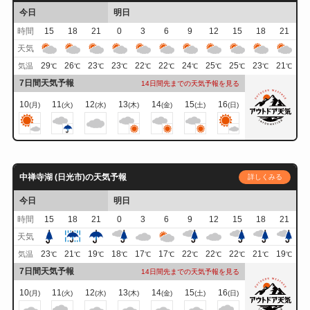
今日
明日
時間
15
18
21
0
3
6
9
12
15
18
21
天気
29
26
23
23
22
22
24
25
25
23
21
気温
℃
℃
℃
℃
℃
℃
℃
℃
℃
℃
℃
7日間天気予報
14日間先までの天気予報を見る
10
11
12
13
14
15
16
(月)
(火)
(水)
(木)
(金)
(土)
(日)
中禅寺湖 (日光市)の天気予報
詳しくみる
今日
明日
時間
15
18
21
0
3
6
9
12
15
18
21
天気
23
21
19
18
17
17
22
22
22
21
19
気温
℃
℃
℃
℃
℃
℃
℃
℃
℃
℃
℃
7日間天気予報
14日間先までの天気予報を見る
10
11
12
13
14
15
16
(月)
(火)
(水)
(木)
(金)
(土)
(日)