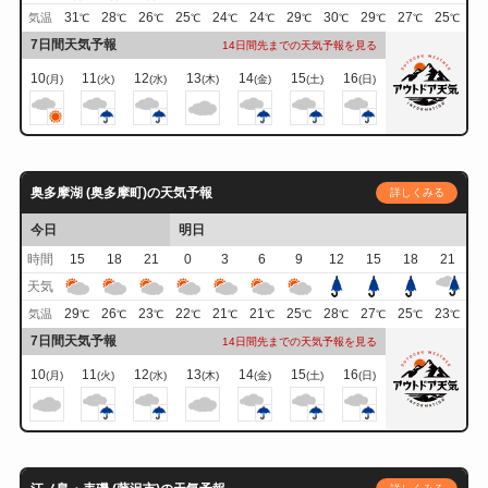
31
28
26
25
24
24
29
30
29
27
25
気温
℃
℃
℃
℃
℃
℃
℃
℃
℃
℃
℃
7日間天気予報
14日間先までの天気予報を見る
10
11
12
13
14
15
16
(月)
(火)
(水)
(木)
(金)
(土)
(日)
奥多摩湖 (奥多摩町)の天気予報
詳しくみる
今日
明日
時間
15
18
21
0
3
6
9
12
15
18
21
天気
29
26
23
22
21
21
25
28
27
25
23
気温
℃
℃
℃
℃
℃
℃
℃
℃
℃
℃
℃
7日間天気予報
14日間先までの天気予報を見る
10
11
12
13
14
15
16
(月)
(火)
(水)
(木)
(金)
(土)
(日)