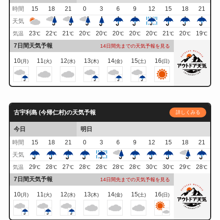
時間
15
18
21
0
3
6
9
12
15
18
21
天気
23
22
21
20
20
20
20
20
21
20
19
気温
℃
℃
℃
℃
℃
℃
℃
℃
℃
℃
℃
7日間天気予報
14日間先までの天気予報を見る
10
11
12
13
14
15
16
(月)
(火)
(水)
(木)
(金)
(土)
(日)
古宇利島 (今帰仁村)の天気予報
詳しくみる
今日
明日
時間
15
18
21
0
3
6
9
12
15
18
21
天気
29
28
27
28
28
28
28
30
30
29
28
気温
℃
℃
℃
℃
℃
℃
℃
℃
℃
℃
℃
7日間天気予報
14日間先までの天気予報を見る
10
11
12
13
14
15
16
(月)
(火)
(水)
(木)
(金)
(土)
(日)