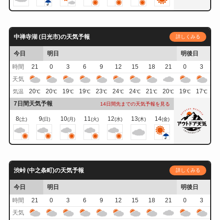
中禅寺湖 (日光市)の天気予報
詳しくみる
今日
明日
明後日
時間
21
0
3
6
9
12
15
18
21
0
3
天気
20
20
19
19
23
24
24
21
20
19
17
気温
℃
℃
℃
℃
℃
℃
℃
℃
℃
℃
℃
7日間天気予報
14日間先までの天気予報を見る
8
9
10
11
12
13
14
(土)
(日)
(月)
(火)
(水)
(木)
(金)
渋峠 (中之条町)の天気予報
詳しくみる
今日
明日
明後日
時間
21
0
3
6
9
12
15
18
21
0
3
天気