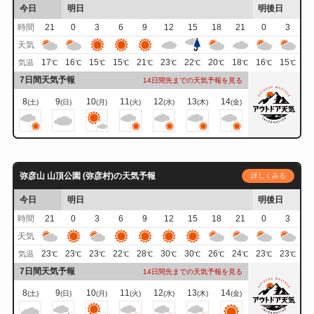
今日
明日
明後日
時間
21
0
3
6
9
12
15
18
21
0
3
天気
17
16
15
15
21
23
22
20
18
16
15
気温
℃
℃
℃
℃
℃
℃
℃
℃
℃
℃
℃
7日間天気予報
14日間先までの天気予報を見る
8
9
10
11
12
13
14
(土)
(日)
(月)
(火)
(水)
(木)
(金)
弥彦山 山頂公園 (弥彦村)の天気予報
詳しくみる
今日
明日
明後日
時間
21
0
3
6
9
12
15
18
21
0
3
天気
23
23
23
22
28
30
30
26
24
23
23
気温
℃
℃
℃
℃
℃
℃
℃
℃
℃
℃
℃
7日間天気予報
14日間先までの天気予報を見る
8
9
10
11
12
13
14
(土)
(日)
(月)
(火)
(水)
(木)
(金)