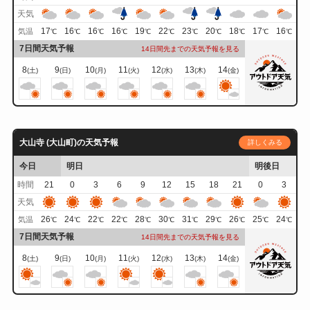
天気
17
16
16
16
19
22
23
20
18
17
16
気温
℃
℃
℃
℃
℃
℃
℃
℃
℃
℃
℃
7日間天気予報
14日間先までの天気予報を見る
8
9
10
11
12
13
14
(土)
(日)
(月)
(火)
(水)
(木)
(金)
大山寺 (大山町)の天気予報
詳しくみる
今日
明日
明後日
時間
21
0
3
6
9
12
15
18
21
0
3
天気
26
24
22
22
28
30
31
29
26
25
24
気温
℃
℃
℃
℃
℃
℃
℃
℃
℃
℃
℃
7日間天気予報
14日間先までの天気予報を見る
8
9
10
11
12
13
14
(土)
(日)
(月)
(火)
(水)
(木)
(金)