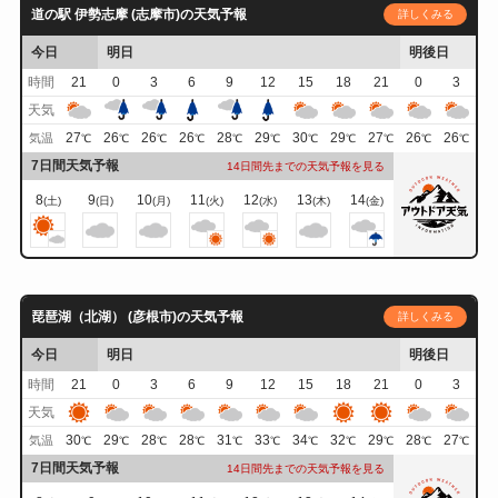
道の駅 伊勢志摩 (志摩市)の天気予報
詳しくみる
今日
明日
明後日
時間
21
0
3
6
9
12
15
18
21
0
3
天気
27
26
26
26
28
29
30
29
27
26
26
気温
℃
℃
℃
℃
℃
℃
℃
℃
℃
℃
℃
7日間天気予報
14日間先までの天気予報を見る
8
9
10
11
12
13
14
(土)
(日)
(月)
(火)
(水)
(木)
(金)
琵琶湖（北湖） (彦根市)の天気予報
詳しくみる
今日
明日
明後日
時間
21
0
3
6
9
12
15
18
21
0
3
天気
30
29
28
28
31
33
34
32
29
28
27
気温
℃
℃
℃
℃
℃
℃
℃
℃
℃
℃
℃
7日間天気予報
14日間先までの天気予報を見る