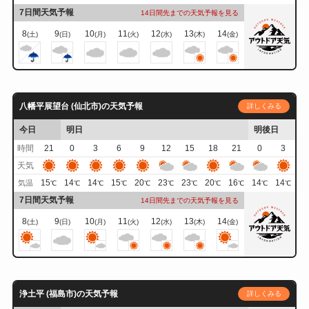
7日間天気予報
14日間先までの天気予報を見る
8
9
10
11
12
13
14
(土)
(日)
(月)
(火)
(水)
(木)
(金)
八幡平展望台 (仙北市)の天気予報
詳しくみる
今日
明日
明後日
時間
21
0
3
6
9
12
15
18
21
0
3
天気
15
14
14
15
20
23
23
20
16
14
14
気温
℃
℃
℃
℃
℃
℃
℃
℃
℃
℃
℃
7日間天気予報
14日間先までの天気予報を見る
8
9
10
11
12
13
14
(土)
(日)
(月)
(火)
(水)
(木)
(金)
浄土平 (福島市)の天気予報
詳しくみる