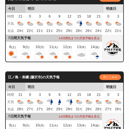
今日
明日
明後日
時間
21
0
3
6
9
12
15
18
21
0
3
天気
24
22
21
21
25
29
28
26
24
22
21
気温
℃
℃
℃
℃
℃
℃
℃
℃
℃
℃
℃
7日間天気予報
14日間先までの天気予報を見る
8
9
10
11
12
13
14
(土)
(日)
(月)
(火)
(水)
(木)
(金)
江ノ島・表磯 (藤沢市)の天気予報
詳しくみる
今日
明日
明後日
時間
21
0
3
6
9
12
15
18
21
0
3
天気
28
27
27
26
29
29
31
29
28
27
26
気温
℃
℃
℃
℃
℃
℃
℃
℃
℃
℃
℃
7日間天気予報
14日間先までの天気予報を見る
8
9
10
11
12
13
14
(土)
(日)
(月)
(火)
(水)
(木)
(金)