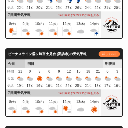
天気
22
21
20
21
25
27
26
24
22
21
20
気温
℃
℃
℃
℃
℃
℃
℃
℃
℃
℃
℃
7日間天気予報
14日間先までの天気予報を見る
8
9
10
11
12
13
14
(土)
(日)
(月)
(火)
(水)
(木)
(金)
ビーナスライン霧ヶ峰富士見台 (諏訪市)の天気予報
詳しくみる
今日
明日
明後日
時間
21
0
3
6
9
12
15
18
21
0
3
天気
19
17
16
16
21
24
25
21
18
17
16
気温
℃
℃
℃
℃
℃
℃
℃
℃
℃
℃
℃
7日間天気予報
14日間先までの天気予報を見る
8
9
10
11
12
13
14
(土)
(日)
(月)
(火)
(水)
(木)
(金)