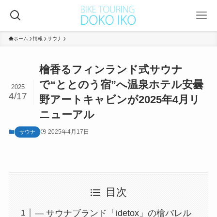
ホーム
情報
サウナ
檜香るフィンランド式サウナ
で“ととのう宿”へ温泉ホテル安曇
2025
4/17
野アートキャビンが2025年4月リ
ニューアル
2025年4月17日
サウナ
目次
― サウナブランド「idetox」の檜バレル