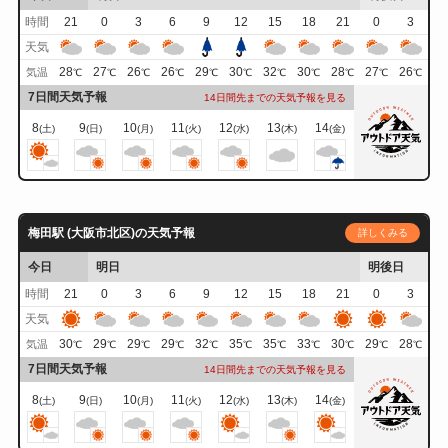
時間
21
0
3
6
9
12
15
18
21
0
3
天気
28
27
26
26
29
30
32
30
28
27
26
気温
℃
℃
℃
℃
℃
℃
℃
℃
℃
℃
℃
7日間天気予報
14日間先までの天気予報を見る
8
9
10
11
12
13
14
(土)
(日)
(月)
(火)
(水)
(木)
(金)
梅田駅 (大阪市北区)の天気予報
詳しくみる
今日
明日
明後日
時間
21
0
3
6
9
12
15
18
21
0
3
天気
30
29
29
29
32
35
35
33
30
29
28
気温
℃
℃
℃
℃
℃
℃
℃
℃
℃
℃
℃
7日間天気予報
14日間先までの天気予報を見る
8
9
10
11
12
13
14
(土)
(日)
(月)
(火)
(水)
(木)
(金)