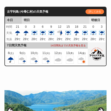
古宇利島 (今帰仁村)の天気予報
詳しくみる
今日
明日
明後日
時間
21
0
3
6
9
12
15
18
21
0
3
天気
29
28
28
28
28
29
29
29
28
28
28
気温
℃
℃
℃
℃
℃
℃
℃
℃
℃
℃
℃
7日間天気予報
14日間先までの天気予報を見る
8
9
10
11
12
13
14
(土)
(日)
(月)
(火)
(水)
(木)
(金)