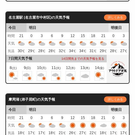
名古屋駅 (名古屋市中村区)の天気予報
詳しくみる
今日
明日
明後日
時間
21
0
3
6
9
12
15
18
21
0
3
天気
30
29
28
28
32
34
34
31
29
28
27
気温
℃
℃
℃
℃
℃
℃
℃
℃
℃
℃
℃
7日間天気予報
14日間先までの天気予報を見る
8
9
10
11
12
13
14
(土)
(日)
(月)
(火)
(水)
(木)
(金)
摩周湖 (弟子屈町)の天気予報
詳しくみる
今日
明日
明後日
時間
21
0
3
6
9
12
15
18
21
0
3
天気
18
17
17
18
21
26
27
22
18
17
17
気温
℃
℃
℃
℃
℃
℃
℃
℃
℃
℃
℃