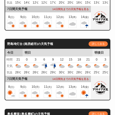
15
14
12
12
17
20
20
16
15
13
13
気温
℃
℃
℃
℃
℃
℃
℃
℃
℃
℃
℃
7日間天気予報
14日間先までの天気予報を見る
8
9
10
11
12
13
14
(土)
(日)
(月)
(火)
(水)
(木)
(金)
野島埼灯台 (南房総市)の天気予報
詳しくみる
今日
明日
明後日
時間
21
0
3
6
9
12
15
18
21
0
3
天気
26
26
26
26
29
30
30
28
26
25
25
気温
℃
℃
℃
℃
℃
℃
℃
℃
℃
℃
℃
7日間天気予報
14日間先までの天気予報を見る
8
9
10
11
12
13
14
(土)
(日)
(月)
(火)
(水)
(木)
(金)
奥多摩湖 (奥多摩町)の天気予報
詳しくみる