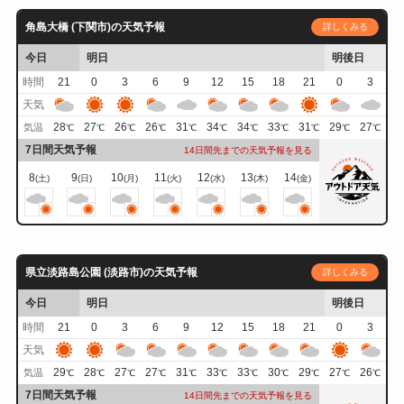
角島大橋 (下関市)の天気予報
詳しくみる
今日
明日
明後日
時間
21
0
3
6
9
12
15
18
21
0
3
天気
28
27
26
26
31
34
34
33
31
29
27
気温
℃
℃
℃
℃
℃
℃
℃
℃
℃
℃
℃
7日間天気予報
14日間先までの天気予報を見る
8
9
10
11
12
13
14
(土)
(日)
(月)
(火)
(水)
(木)
(金)
県立淡路島公園 (淡路市)の天気予報
詳しくみる
今日
明日
明後日
時間
21
0
3
6
9
12
15
18
21
0
3
天気
29
28
27
27
31
33
33
30
29
27
26
気温
℃
℃
℃
℃
℃
℃
℃
℃
℃
℃
℃
7日間天気予報
14日間先までの天気予報を見る