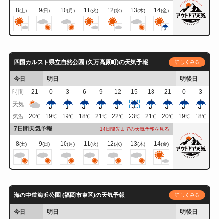
8
9
10
11
12
13
14
(土)
(日)
(月)
(火)
(水)
(木)
(金)
四国カルスト県立自然公園 (久万高原町)の天気予報
詳しくみる
今日
明日
明後日
時間
21
0
3
6
9
12
15
18
21
0
3
天気
20
19
19
18
21
22
23
21
20
19
18
気温
℃
℃
℃
℃
℃
℃
℃
℃
℃
℃
℃
7日間天気予報
14日間先までの天気予報を見る
8
9
10
11
12
13
14
(土)
(日)
(月)
(火)
(水)
(木)
(金)
海の中道海浜公園 (福岡市東区)の天気予報
詳しくみる
今日
明日
明後日