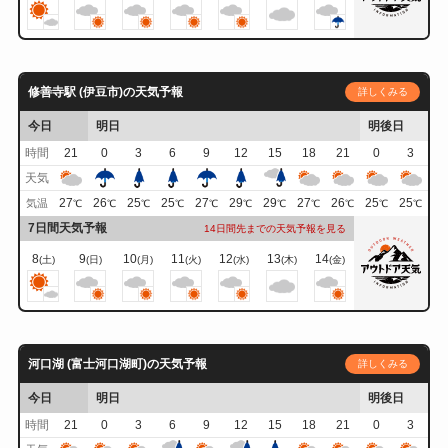
修善寺駅 (伊豆市)の天気予報
詳しくみる
今日
明日
明後日
時間
21
0
3
6
9
12
15
18
21
0
3
天気
27
26
25
25
27
29
29
27
26
25
25
気温
℃
℃
℃
℃
℃
℃
℃
℃
℃
℃
℃
7日間天気予報
14日間先までの天気予報を見る
8
9
10
11
12
13
14
(土)
(日)
(月)
(火)
(水)
(木)
(金)
河口湖 (富士河口湖町)の天気予報
詳しくみる
今日
明日
明後日
時間
21
0
3
6
9
12
15
18
21
0
3