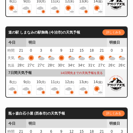
8
9
10
11
12
13
14
(土)
(日)
(月)
(火)
(水)
(木)
(金)
道の駅 しまなみの駅御島 (今治市)の天気予報
詳しくみる
今日
明日
明後日
時間
21
0
3
6
9
12
15
18
21
0
3
天気
28
27
27
28
30
34
34
31
27
26
26
気温
℃
℃
℃
℃
℃
℃
℃
℃
℃
℃
℃
7日間天気予報
14日間先までの天気予報を見る
8
9
10
11
12
13
14
(土)
(日)
(月)
(火)
(水)
(木)
(金)
瓶ヶ森白石小屋 (西条市)の天気予報
詳しくみる
今日
明日
明後日
時間
21
0
3
6
9
12
15
18
21
0
3