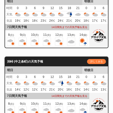
明日
明後日
時間
0
3
6
9
12
15
18
21
0
3
6
天気
19
18
18
23
24
24
21
20
18
17
17
気温
℃
℃
℃
℃
℃
℃
℃
℃
℃
℃
℃
7日間天気予報
14日間先までの天気予報を見る
8
9
10
11
12
13
14
(土)
(日)
(月)
(火)
(水)
(木)
(金)
渋峠 (中之条町)の天気予報
詳しくみる
明日
明後日
時間
0
3
6
9
12
15
18
21
0
3
6
天気
14
12
12
17
21
20
16
15
14
13
13
気温
℃
℃
℃
℃
℃
℃
℃
℃
℃
℃
℃
7日間天気予報
14日間先までの天気予報を見る
8
9
10
11
12
13
14
(土)
(日)
(月)
(火)
(水)
(木)
(金)