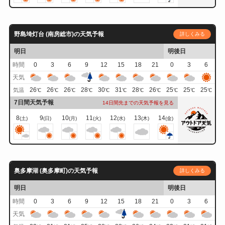
野島埼灯台 (南房総市)の天気予報
詳しくみる
明日
明後日
時間
0
3
6
9
12
15
18
21
0
3
6
天気
26
26
26
28
30
31
28
26
25
25
25
気温
℃
℃
℃
℃
℃
℃
℃
℃
℃
℃
℃
7日間天気予報
14日間先までの天気予報を見る
8
9
10
11
12
13
14
(土)
(日)
(月)
(火)
(水)
(木)
(金)
奥多摩湖 (奥多摩町)の天気予報
詳しくみる
明日
明後日
時間
0
3
6
9
12
15
18
21
0
3
6
天気