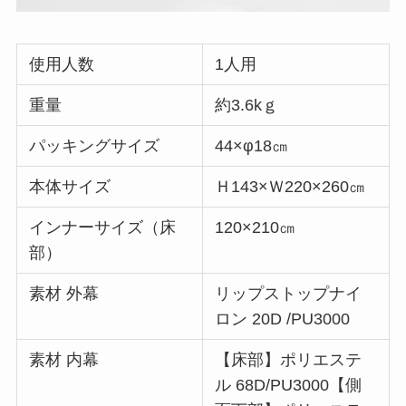
使用人数
1人用
重量
約3.6kｇ
パッキングサイズ
44×φ18㎝
本体サイズ
Ｈ143×Ｗ220×260㎝
インナーサイズ（床
120×210㎝
部）
素材 外幕
リップストップナイ
ロン 20D /PU3000
素材 内幕
【床部】ポリエステ
ル 68D/PU3000【側