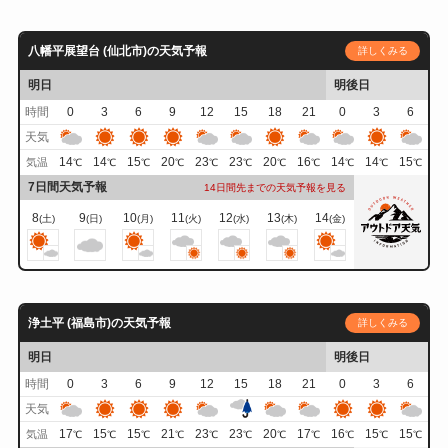
八幡平展望台 (仙北市)の天気予報
詳しくみる
明日
明後日
時間
0
3
6
9
12
15
18
21
0
3
6
天気
14
14
15
20
23
23
20
16
14
14
15
気温
℃
℃
℃
℃
℃
℃
℃
℃
℃
℃
℃
7日間天気予報
14日間先までの天気予報を見る
8
9
10
11
12
13
14
(土)
(日)
(月)
(火)
(水)
(木)
(金)
浄土平 (福島市)の天気予報
詳しくみる
明日
明後日
時間
0
3
6
9
12
15
18
21
0
3
6
天気
17
15
15
21
23
23
20
17
16
15
15
気温
℃
℃
℃
℃
℃
℃
℃
℃
℃
℃
℃