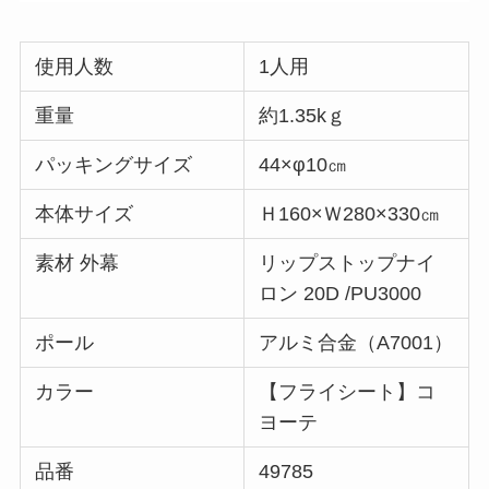
使用人数
1人用
重量
約1.35kｇ
パッキングサイズ
44×φ10㎝
本体サイズ
Ｈ160×Ｗ280×330㎝
素材 外幕
リップストップナイ
ロン 20D /PU3000
ポール
アルミ合金（A7001）
カラー
【フライシート】コ
ヨーテ
品番
49785