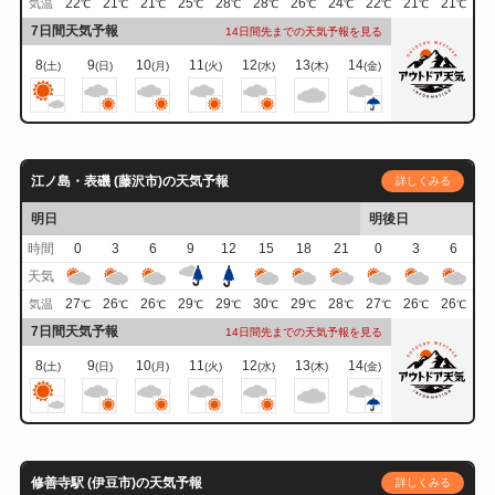
22
21
21
25
28
28
26
24
22
21
21
気温
℃
℃
℃
℃
℃
℃
℃
℃
℃
℃
℃
7日間天気予報
14日間先までの天気予報を見る
8
9
10
11
12
13
14
(土)
(日)
(月)
(火)
(水)
(木)
(金)
江ノ島・表磯 (藤沢市)の天気予報
詳しくみる
明日
明後日
時間
0
3
6
9
12
15
18
21
0
3
6
天気
27
26
26
29
29
30
29
28
27
26
26
気温
℃
℃
℃
℃
℃
℃
℃
℃
℃
℃
℃
7日間天気予報
14日間先までの天気予報を見る
8
9
10
11
12
13
14
(土)
(日)
(月)
(火)
(水)
(木)
(金)
修善寺駅 (伊豆市)の天気予報
詳しくみる