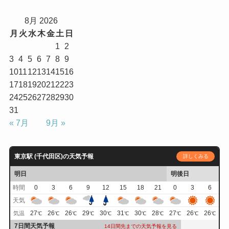
8月 2026
月
火
水
木
金
土
日
1
2
3
4
5
6
7
8
9
10
11
12
13
14
15
16
17
18
19
20
21
22
23
24
25
26
27
28
29
30
31
« 7月
9月 »
東京駅 (千代田区)の天気予報
詳しくみる
明日
明後日
時間
0
3
6
9
12
15
18
21
0
3
6
天気
27
26
26
29
30
31
30
28
27
26
26
気温
℃
℃
℃
℃
℃
℃
℃
℃
℃
℃
℃
7日間天気予報
14日間先までの天気予報を見る