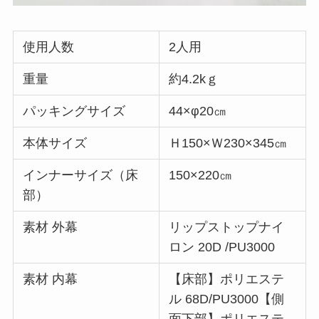
使用人数
2人用
重量
約4.2kｇ
パッキングサイズ
44×φ20㎝
本体サイズ
Ｈ150×Ｗ230×345㎝
インナーサイズ（床
150×220㎝
部）
素材 外幕
リップストップナイ
ロン 20D /PU3000
素材 内幕
【床部】ポリエステ
ル 68D/PU3000【側