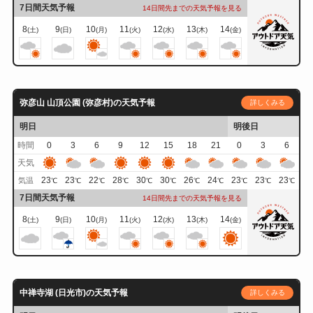
7日間天気予報
14日間先までの天気予報を見る
8
9
10
11
12
13
14
(土)
(日)
(月)
(火)
(水)
(木)
(金)
弥彦山 山頂公園 (弥彦村)の天気予報
詳しくみる
明日
明後日
時間
0
3
6
9
12
15
18
21
0
3
6
天気
23
23
22
28
30
30
26
24
23
23
23
気温
℃
℃
℃
℃
℃
℃
℃
℃
℃
℃
℃
7日間天気予報
14日間先までの天気予報を見る
8
9
10
11
12
13
14
(土)
(日)
(月)
(火)
(水)
(木)
(金)
中禅寺湖 (日光市)の天気予報
詳しくみる