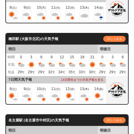
8
9
10
11
12
13
14
(土)
(日)
(月)
(火)
(水)
(木)
(金)
梅田駅 (大阪市北区)の天気予報
詳しくみる
明日
明後日
時間
0
3
6
9
12
15
18
21
0
3
6
天気
29
29
29
32
34
35
33
30
29
29
29
気温
℃
℃
℃
℃
℃
℃
℃
℃
℃
℃
℃
7日間天気予報
14日間先までの天気予報を見る
8
9
10
11
12
13
14
(土)
(日)
(月)
(火)
(水)
(木)
(金)
名古屋駅 (名古屋市中村区)の天気予報
詳しくみる
明日
明後日