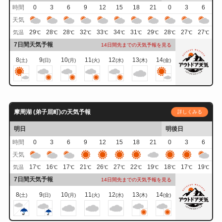
時間
0
3
6
9
12
15
18
21
0
3
6
天気
29
28
28
32
33
34
31
29
28
27
27
気温
℃
℃
℃
℃
℃
℃
℃
℃
℃
℃
℃
7日間天気予報
14日間先までの天気予報を見る
8
9
10
11
12
13
14
(土)
(日)
(月)
(火)
(水)
(木)
(金)
摩周湖 (弟子屈町)の天気予報
詳しくみる
明日
明後日
時間
0
3
6
9
12
15
18
21
0
3
6
天気
17
16
17
21
26
27
22
19
18
17
19
気温
℃
℃
℃
℃
℃
℃
℃
℃
℃
℃
℃
7日間天気予報
14日間先までの天気予報を見る
8
9
10
11
12
13
14
(土)
(日)
(月)
(火)
(水)
(木)
(金)