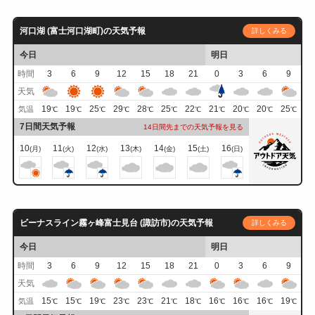
河口湖 (富士河口湖町)の天気予報
詳しくみる
今日
明日
時間
3
6
9
12
15
18
21
0
3
6
9
天気
19
19
25
29
28
25
22
21
20
20
25
気温
℃
℃
℃
℃
℃
℃
℃
℃
℃
℃
℃
7日間天気予報
14日間先までの天気予報を見る
10
11
12
13
14
15
16
(月)
(火)
(水)
(木)
(金)
(土)
(日)
ビーナスライン霧ヶ峰富士見台 (諏訪市)の天気予報
詳しくみる
今日
明日
時間
3
6
9
12
15
18
21
0
3
6
9
天気
15
15
19
23
23
21
18
16
16
16
19
気温
℃
℃
℃
℃
℃
℃
℃
℃
℃
℃
℃