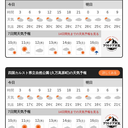
今日
明日
時間
3
6
9
12
15
18
21
0
3
6
9
天気
26
26
29
30
30
28
27
26
25
25
29
気温
℃
℃
℃
℃
℃
℃
℃
℃
℃
℃
℃
7日間天気予報
14日間先までの天気予報を見る
10
11
12
13
14
15
16
(月)
(火)
(水)
(木)
(金)
(土)
(日)
四国カルスト県立自然公園 (久万高原町)の天気予報
詳しくみる
今日
明日
時間
3
6
9
12
15
18
21
0
3
6
9
天気
18
17
20
24
24
21
19
17
16
15
21
気温
℃
℃
℃
℃
℃
℃
℃
℃
℃
℃
℃
7日間天気予報
14日間先までの天気予報を見る
10
11
12
13
14
15
16
(月)
(火)
(水)
(木)
(金)
(土)
(日)