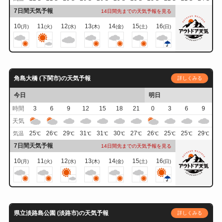
7日間天気予報
14日間先までの天気予報を見る
10
11
12
13
14
15
16
(月)
(火)
(水)
(木)
(金)
(土)
(日)
角島大橋 (下関市)の天気予報
詳しくみる
今日
明日
時間
3
6
9
12
15
18
21
0
3
6
9
天気
25
26
29
31
31
30
27
26
25
25
29
気温
℃
℃
℃
℃
℃
℃
℃
℃
℃
℃
℃
7日間天気予報
14日間先までの天気予報を見る
10
11
12
13
14
15
16
(月)
(火)
(水)
(木)
(金)
(土)
(日)
県立淡路島公園 (淡路市)の天気予報
詳しくみる