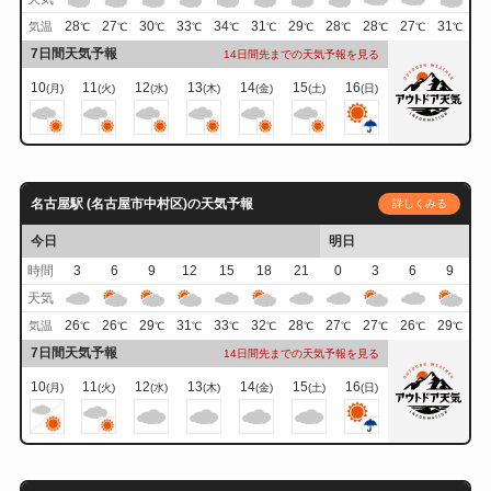
28
27
30
33
34
31
29
28
28
27
31
気温
℃
℃
℃
℃
℃
℃
℃
℃
℃
℃
℃
7日間天気予報
14日間先までの天気予報を見る
10
11
12
13
14
15
16
(月)
(火)
(水)
(木)
(金)
(土)
(日)
名古屋駅 (名古屋市中村区)の天気予報
詳しくみる
今日
明日
時間
3
6
9
12
15
18
21
0
3
6
9
天気
26
26
29
31
33
32
28
27
27
26
29
気温
℃
℃
℃
℃
℃
℃
℃
℃
℃
℃
℃
7日間天気予報
14日間先までの天気予報を見る
10
11
12
13
14
15
16
(月)
(火)
(水)
(木)
(金)
(土)
(日)