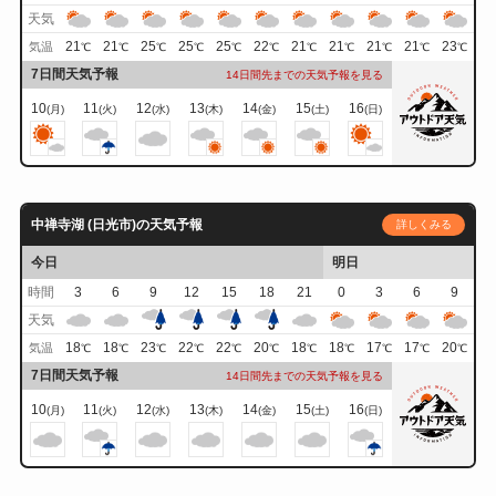
天気
21
21
25
25
25
22
21
21
21
21
23
気温
℃
℃
℃
℃
℃
℃
℃
℃
℃
℃
℃
7日間天気予報
14日間先までの天気予報を見る
10
11
12
13
14
15
16
(月)
(火)
(水)
(木)
(金)
(土)
(日)
中禅寺湖 (日光市)の天気予報
詳しくみる
今日
明日
時間
3
6
9
12
15
18
21
0
3
6
9
天気
18
18
23
22
22
20
18
18
17
17
20
気温
℃
℃
℃
℃
℃
℃
℃
℃
℃
℃
℃
7日間天気予報
14日間先までの天気予報を見る
10
11
12
13
14
15
16
(月)
(火)
(水)
(木)
(金)
(土)
(日)