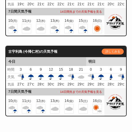
19
20
21
22
22
21
21
21
21
20
22
気温
℃
℃
℃
℃
℃
℃
℃
℃
℃
℃
℃
7日間天気予報
14日間先までの天気予報を見る
10
11
12
13
14
15
16
(月)
(火)
(水)
(木)
(金)
(土)
(日)
古宇利島 (今帰仁村)の天気予報
詳しくみる
今日
明日
時間
3
6
9
12
15
18
21
0
3
6
9
天気
27
27
28
30
29
29
29
29
28
28
29
気温
℃
℃
℃
℃
℃
℃
℃
℃
℃
℃
℃
7日間天気予報
14日間先までの天気予報を見る
10
11
12
13
14
15
16
(月)
(火)
(水)
(木)
(金)
(土)
(日)