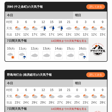
渋峠 (中之条町)の天気予報
詳しくみる
今日
明日
時間
3
6
9
12
15
18
21
0
3
6
9
天気
12
12
17
19
17
14
13
13
12
12
15
気温
℃
℃
℃
℃
℃
℃
℃
℃
℃
℃
℃
7日間天気予報
14日間先までの天気予報を見る
10
11
12
13
14
15
16
(月)
(火)
(水)
(木)
(金)
(土)
(日)
野島埼灯台 (南房総市)の天気予報
詳しくみる
今日
明日
時間
3
6
9
12
15
18
21
0
3
6
9
天気
23
24
29
29
28
27
26
25
23
24
28
気温
℃
℃
℃
℃
℃
℃
℃
℃
℃
℃
℃
7日間天気予報
14日間先までの天気予報を見る