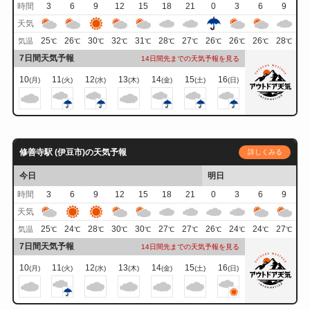
時間
3
6
9
12
15
18
21
0
3
6
9
天気
25
26
30
32
31
28
27
26
26
26
28
気温
℃
℃
℃
℃
℃
℃
℃
℃
℃
℃
℃
7日間天気予報
14日間先までの天気予報を見る
10
11
12
13
14
15
16
(月)
(火)
(水)
(木)
(金)
(土)
(日)
修善寺駅 (伊豆市)の天気予報
詳しくみる
今日
明日
時間
3
6
9
12
15
18
21
0
3
6
9
天気
25
24
28
30
30
27
27
26
24
24
27
気温
℃
℃
℃
℃
℃
℃
℃
℃
℃
℃
℃
7日間天気予報
14日間先までの天気予報を見る
10
11
12
13
14
15
16
(月)
(火)
(水)
(木)
(金)
(土)
(日)