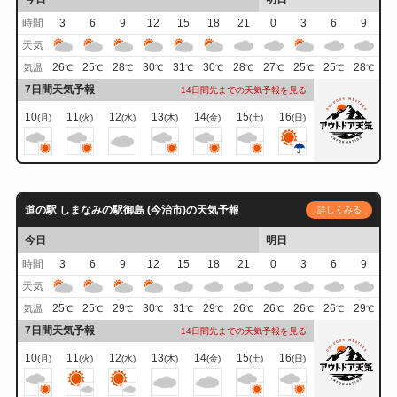
時間
3
6
9
12
15
18
21
0
3
6
9
天気
26
25
28
30
31
30
28
27
25
25
28
気温
℃
℃
℃
℃
℃
℃
℃
℃
℃
℃
℃
7日間天気予報
14日間先までの天気予報を見る
10
11
12
13
14
15
16
(月)
(火)
(水)
(木)
(金)
(土)
(日)
道の駅 しまなみの駅御島 (今治市)の天気予報
詳しくみる
今日
明日
時間
3
6
9
12
15
18
21
0
3
6
9
天気
25
25
29
30
31
29
26
26
26
26
29
気温
℃
℃
℃
℃
℃
℃
℃
℃
℃
℃
℃
7日間天気予報
14日間先までの天気予報を見る
10
11
12
13
14
15
16
(月)
(火)
(水)
(木)
(金)
(土)
(日)