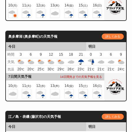
10
11
12
13
14
15
16
(月)
(火)
(水)
(木)
(金)
(土)
(日)
奥多摩湖 (奥多摩町)の天気予報
詳しくみる
今日
明日
時間
3
6
9
12
15
18
21
0
3
6
9
天気
20
20
25
30
29
26
23
21
21
21
24
気温
℃
℃
℃
℃
℃
℃
℃
℃
℃
℃
℃
7日間天気予報
14日間先までの天気予報を見る
10
11
12
13
14
15
16
(月)
(火)
(水)
(木)
(金)
(土)
(日)
江ノ島・表磯 (藤沢市)の天気予報
詳しくみる
今日
明日