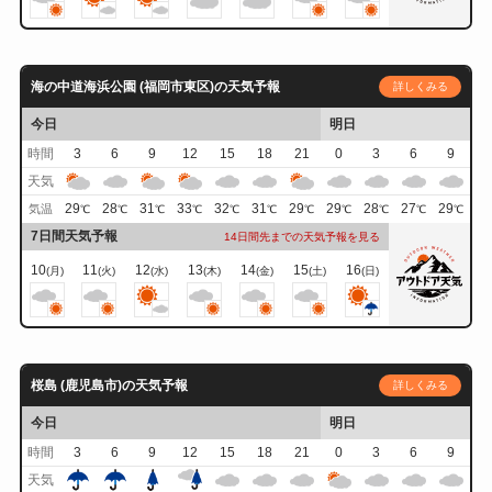
海の中道海浜公園 (福岡市東区)の天気予報
詳しくみる
今日
明日
時間
3
6
9
12
15
18
21
0
3
6
9
天気
29
28
31
33
32
31
29
29
28
27
29
気温
℃
℃
℃
℃
℃
℃
℃
℃
℃
℃
℃
7日間天気予報
14日間先までの天気予報を見る
10
11
12
13
14
15
16
(月)
(火)
(水)
(木)
(金)
(土)
(日)
桜島 (鹿児島市)の天気予報
詳しくみる
今日
明日
時間
3
6
9
12
15
18
21
0
3
6
9
天気