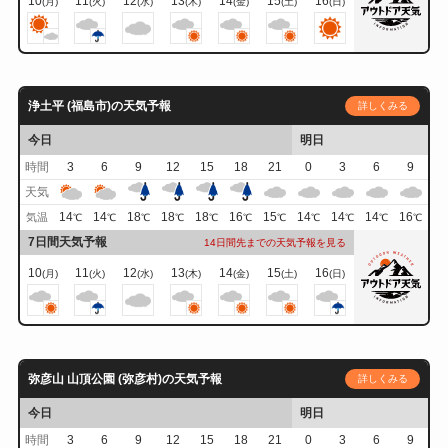
10
11
12
13
14
15
16
(月)
(火)
(水)
(木)
(金)
(土)
(日)
浄土平 (福島市)の天気予報
詳しくみる
今日
明日
時間
3
6
9
12
15
18
21
0
3
6
9
天気
14
14
18
18
18
16
15
14
14
14
16
気温
℃
℃
℃
℃
℃
℃
℃
℃
℃
℃
℃
7日間天気予報
14日間先までの天気予報を見る
10
11
12
13
14
15
16
(月)
(火)
(水)
(木)
(金)
(土)
(日)
弥彦山 山頂公園 (弥彦村)の天気予報
詳しくみる
今日
明日
時間
3
6
9
12
15
18
21
0
3
6
9