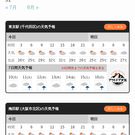
« 7月
9月 »
東京駅 (千代田区)の天気予報
詳しくみる
今日
明日
時間
3
6
9
12
15
18
21
0
3
6
9
天気
26
25
29
32
31
29
26
25
25
25
27
気温
℃
℃
℃
℃
℃
℃
℃
℃
℃
℃
℃
7日間天気予報
14日間先までの天気予報を見る
10
11
12
13
14
15
16
(月)
(火)
(水)
(木)
(金)
(土)
(日)
梅田駅 (大阪市北区)の天気予報
詳しくみる
今日
明日
時間
3
6
9
12
15
18
21
0
3
6
9
天気