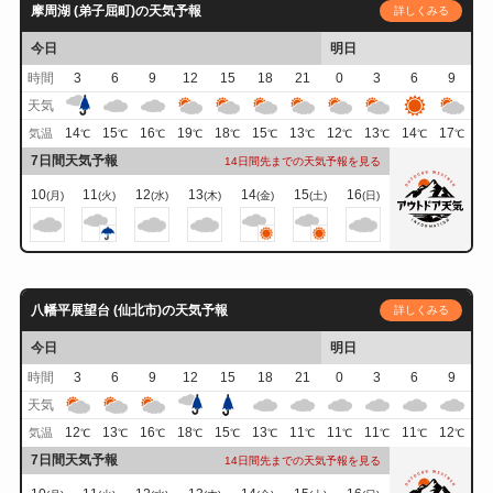
摩周湖 (弟子屈町)の天気予報
詳しくみる
今日
明日
時間
3
6
9
12
15
18
21
0
3
6
9
天気
14
15
16
19
18
15
13
12
13
14
17
気温
℃
℃
℃
℃
℃
℃
℃
℃
℃
℃
℃
7日間天気予報
14日間先までの天気予報を見る
10
11
12
13
14
15
16
(月)
(火)
(水)
(木)
(金)
(土)
(日)
八幡平展望台 (仙北市)の天気予報
詳しくみる
今日
明日
時間
3
6
9
12
15
18
21
0
3
6
9
天気
12
13
16
18
15
13
11
11
11
11
12
気温
℃
℃
℃
℃
℃
℃
℃
℃
℃
℃
℃
7日間天気予報
14日間先までの天気予報を見る