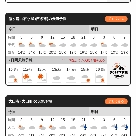
瓶ヶ森白石小屋 (西条市)の天気予報
詳しくみる
今日
明日
時間
3
6
9
12
15
18
21
0
3
6
9
天気
14
14
17
20
19
18
16
15
14
13
18
気温
℃
℃
℃
℃
℃
℃
℃
℃
℃
℃
℃
7日間天気予報
14日間先までの天気予報を見る
10
11
12
13
14
15
16
(月)
(火)
(水)
(木)
(金)
(土)
(日)
大山寺 (大山町)の天気予報
詳しくみる
今日
明日
時間
3
6
9
12
15
18
21
0
3
6
9
天気
22
21
25
26
26
25
23
23
22
21
24
気温
℃
℃
℃
℃
℃
℃
℃
℃
℃
℃
℃