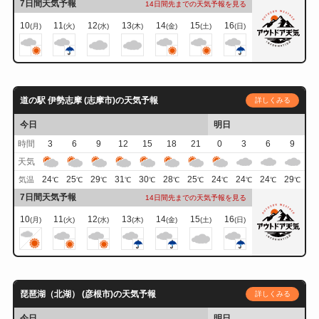
7日間天気予報
14日間先までの天気予報を見る
10
11
12
13
14
15
16
(月)
(火)
(水)
(木)
(金)
(土)
(日)
道の駅 伊勢志摩 (志摩市)の天気予報
詳しくみる
今日
明日
時間
3
6
9
12
15
18
21
0
3
6
9
天気
24
25
29
31
30
28
25
24
24
24
29
気温
℃
℃
℃
℃
℃
℃
℃
℃
℃
℃
℃
7日間天気予報
14日間先までの天気予報を見る
10
11
12
13
14
15
16
(月)
(火)
(水)
(木)
(金)
(土)
(日)
琵琶湖（北湖） (彦根市)の天気予報
詳しくみる
今日
明日