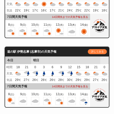
天気
22
19
17
16
17
21
24
25
22
19
18
気温
℃
℃
℃
℃
℃
℃
℃
℃
℃
℃
℃
7日間天気予報
14日間先までの天気予報を見る
8
9
10
11
12
13
14
(土)
(日)
(月)
(火)
(水)
(木)
(金)
道の駅 伊勢志摩 (志摩市)の天気予報
詳しくみる
今日
明日
時間
18
21
0
3
6
9
12
15
18
21
0
天気
29
27
26
26
26
28
30
29
29
27
26
気温
℃
℃
℃
℃
℃
℃
℃
℃
℃
℃
℃
7日間天気予報
14日間先までの天気予報を見る
8
9
10
11
12
13
14
(土)
(日)
(月)
(火)
(水)
(木)
(金)