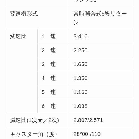
変速機形式
常時噛合式6段リター
ン
変速比
1 速
3.416
2 速
2.250
3 速
1.650
4 速
1.350
5 速
1.166
6 速
1.038
減速比(1次★／2次)
2.807/2.571
キャスター角（度）
28°00´/110