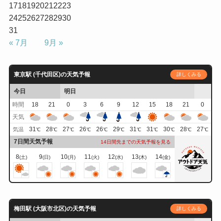
17
18
19
20
21
22
23
24
25
26
27
28
29
30
31
« 7月
9月 »
東京駅 (千代田区)の天気予報
詳しくみる
今日
明日
時間
18
21
0
3
6
9
12
15
18
21
0
天気
31
28
27
26
26
29
31
31
30
28
27
気温
℃
℃
℃
℃
℃
℃
℃
℃
℃
℃
℃
7日間天気予報
14日間先までの天気予報を見る
8
9
10
11
12
13
14
(土)
(日)
(月)
(火)
(水)
(木)
(金)
梅田駅 (大阪市北区)の天気予報
詳しくみる