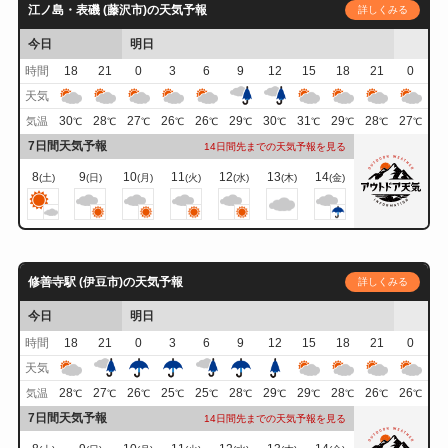
江ノ島・表磯 (藤沢市)の天気予報
詳しくみる
今日
明日
時間
18
21
0
3
6
9
12
15
18
21
0
天気
30
28
27
26
26
29
30
31
29
28
27
気温
℃
℃
℃
℃
℃
℃
℃
℃
℃
℃
℃
7日間天気予報
14日間先までの天気予報を見る
8
9
10
11
12
13
14
(土)
(日)
(月)
(火)
(水)
(木)
(金)
修善寺駅 (伊豆市)の天気予報
詳しくみる
今日
明日
時間
18
21
0
3
6
9
12
15
18
21
0
天気
28
27
26
25
25
28
29
29
28
26
26
気温
℃
℃
℃
℃
℃
℃
℃
℃
℃
℃
℃
7日間天気予報
14日間先までの天気予報を見る