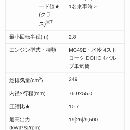
ード値★
1名乗車時＞
(クラ
※7
ス)
最小回転半径(m)
2.8
エンジン型式・種類
MC49E・水冷 4スト
ローク DOHC 4バル
ブ単気筒
3
249
総排気量(cm
)
内径×行程(mm)
76.0×55.0
圧縮比★
10.7
最高出力
19[26]/9,500
(kW[PS]/rpm)