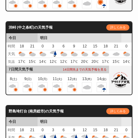
渋峠 (中之条町)の天気予報
詳しくみる
今日
明日
時間
18
21
0
3
6
9
12
15
18
21
0
天気
17
15
14
12
12
17
20
20
17
15
14
気温
℃
℃
℃
℃
℃
℃
℃
℃
℃
℃
℃
7日間天気予報
14日間先までの天気予報を見る
8
9
10
11
12
13
14
(土)
(日)
(月)
(火)
(水)
(木)
(金)
野島埼灯台 (南房総市)の天気予報
詳しくみる
今日
明日
時間
18
21
0
3
6
9
12
15
18
21
0
天気