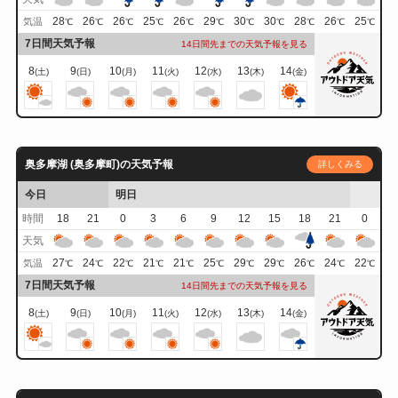
28
26
26
25
26
29
30
30
28
26
25
気温
℃
℃
℃
℃
℃
℃
℃
℃
℃
℃
℃
7日間天気予報
14日間先までの天気予報を見る
8
9
10
11
12
13
14
(土)
(日)
(月)
(火)
(水)
(木)
(金)
奥多摩湖 (奥多摩町)の天気予報
詳しくみる
今日
明日
時間
18
21
0
3
6
9
12
15
18
21
0
天気
27
24
22
21
21
25
29
29
26
24
22
気温
℃
℃
℃
℃
℃
℃
℃
℃
℃
℃
℃
7日間天気予報
14日間先までの天気予報を見る
8
9
10
11
12
13
14
(土)
(日)
(月)
(火)
(水)
(木)
(金)