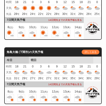
時間
18
21
0
3
6
9
12
15
18
21
0
天気
28
26
24
22
22
28
30
31
29
26
25
気温
℃
℃
℃
℃
℃
℃
℃
℃
℃
℃
℃
7日間天気予報
14日間先までの天気予報を見る
8
9
10
11
12
13
14
(土)
(日)
(月)
(火)
(水)
(木)
(金)
角島大橋 (下関市)の天気予報
詳しくみる
今日
明日
時間
18
21
0
3
6
9
12
15
18
21
0
天気
31
29
27
26
27
31
34
35
34
30
29
気温
℃
℃
℃
℃
℃
℃
℃
℃
℃
℃
℃
7日間天気予報
14日間先までの天気予報を見る
8
9
10
11
12
13
14
(土)
(日)
(月)
(火)
(水)
(木)
(金)