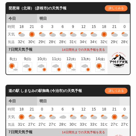
琵琶湖（北湖） (彦根市)の天気予報
詳しくみる
今日
明日
時間
18
21
0
3
6
9
12
15
18
21
0
天気
32
30
29
28
28
31
34
34
32
29
28
気温
℃
℃
℃
℃
℃
℃
℃
℃
℃
℃
℃
7日間天気予報
14日間先までの天気予報を見る
8
9
10
11
12
13
14
(土)
(日)
(月)
(火)
(水)
(木)
(金)
道の駅 しまなみの駅御島 (今治市)の天気予報
詳しくみる
今日
明日
時間
18
21
0
3
6
9
12
15
18
21
0
天気
31
27
27
27
28
30
33
33
31
27
27
気温
℃
℃
℃
℃
℃
℃
℃
℃
℃
℃
℃
7日間天気予報
14日間先までの天気予報を見る