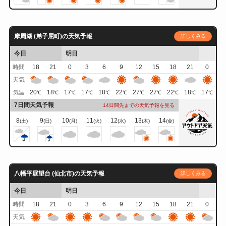
摩周湖 (弟子屈町)の天気予報
詳しくみる
今日
明日
時間
18
21
0
3
6
9
12
15
18
21
0
天気
20
18
17
17
18
22
27
27
22
18
17
気温
℃
℃
℃
℃
℃
℃
℃
℃
℃
℃
℃
7日間天気予報
14日間先までの天気予報を見る
8
9
10
11
12
13
14
(土)
(日)
(月)
(火)
(水)
(木)
(金)
八幡平展望台 (仙北市)の天気予報
詳しくみる
今日
明日
時間
18
21
0
3
6
9
12
15
18
21
0
天気