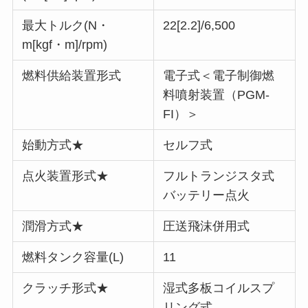
最大トルク(N・
22[2.2]/6,500
m[kgf・m]/rpm)
燃料供給装置形式
電子式＜電子制御燃
料噴射装置（PGM-
FI）＞
始動方式★
セルフ式
点火装置形式★
フルトランジスタ式
バッテリー点火
潤滑方式★
圧送飛沫併用式
燃料タンク容量(L)
11
クラッチ形式★
湿式多板コイルスプ
リング式