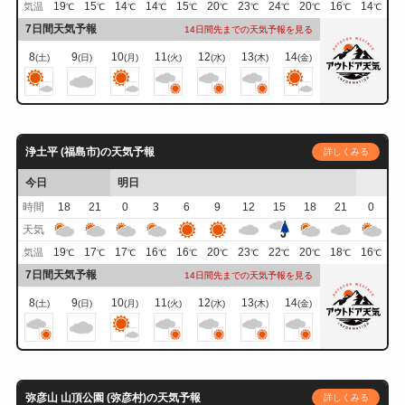
19
15
14
14
15
20
23
24
20
16
14
気温
℃
℃
℃
℃
℃
℃
℃
℃
℃
℃
℃
7日間天気予報
14日間先までの天気予報を見る
8
9
10
11
12
13
14
(土)
(日)
(月)
(火)
(水)
(木)
(金)
浄土平 (福島市)の天気予報
詳しくみる
今日
明日
時間
18
21
0
3
6
9
12
15
18
21
0
天気
19
17
17
16
16
20
23
22
20
18
16
気温
℃
℃
℃
℃
℃
℃
℃
℃
℃
℃
℃
7日間天気予報
14日間先までの天気予報を見る
8
9
10
11
12
13
14
(土)
(日)
(月)
(火)
(水)
(木)
(金)
弥彦山 山頂公園 (弥彦村)の天気予報
詳しくみる