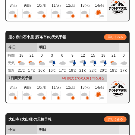
8
9
10
11
12
13
14
(土)
(日)
(月)
(火)
(水)
(木)
(金)
瓶ヶ森白石小屋 (西条市)の天気予報
詳しくみる
今日
明日
時間
18
21
0
3
6
9
12
15
18
21
0
天気
21
17
16
16
17
19
21
22
20
18
17
気温
℃
℃
℃
℃
℃
℃
℃
℃
℃
℃
℃
7日間天気予報
14日間先までの天気予報を見る
8
9
10
11
12
13
14
(土)
(日)
(月)
(火)
(水)
(木)
(金)
大山寺 (大山町)の天気予報
詳しくみる
今日
明日