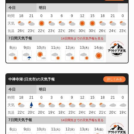
今日
明日
時間
18
21
0
3
6
9
12
15
18
21
0
天気
26
23
22
23
22
28
30
30
26
24
23
気温
℃
℃
℃
℃
℃
℃
℃
℃
℃
℃
℃
7日間天気予報
14日間先までの天気予報を見る
8
9
10
11
12
13
14
(土)
(日)
(月)
(火)
(水)
(木)
(金)
中禅寺湖 (日光市)の天気予報
詳しくみる
今日
明日
時間
18
21
0
3
6
9
12
15
18
21
0
天気
22
20
20
19
18
23
24
24
21
20
19
気温
℃
℃
℃
℃
℃
℃
℃
℃
℃
℃
℃
7日間天気予報
14日間先までの天気予報を見る
8
9
10
11
12
13
14
(土)
(日)
(月)
(火)
(水)
(木)
(金)