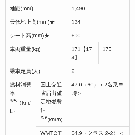
軸距(mm)
1,490
最低地上高(mm)★
134
シート高(mm)★
690
車両重量(kg)
171【17
175
4】
乗車定員(人)
2
燃料消費
国土交通
47.0（60）＜2名乗車
率
省届出値
時＞
※5
定地燃費
（km/
値
L）
※6
(km/h)
WMTCモ
34.9（クラス 2-2）＜