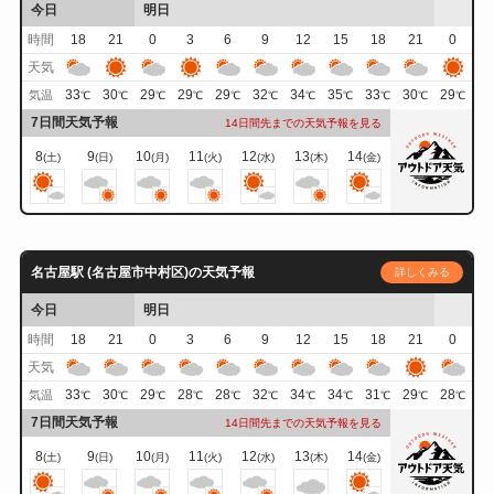
今日
明日
時間
18
21
0
3
6
9
12
15
18
21
0
天気
33
30
29
29
29
32
34
35
33
30
29
気温
℃
℃
℃
℃
℃
℃
℃
℃
℃
℃
℃
7日間天気予報
14日間先までの天気予報を見る
8
9
10
11
12
13
14
(土)
(日)
(月)
(火)
(水)
(木)
(金)
名古屋駅 (名古屋市中村区)の天気予報
詳しくみる
今日
明日
時間
18
21
0
3
6
9
12
15
18
21
0
天気
33
30
29
28
28
32
34
34
31
29
28
気温
℃
℃
℃
℃
℃
℃
℃
℃
℃
℃
℃
7日間天気予報
14日間先までの天気予報を見る
8
9
10
11
12
13
14
(土)
(日)
(月)
(火)
(水)
(木)
(金)