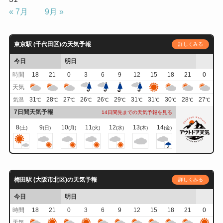
« 7月
9月 »
東京駅 (千代田区)の天気予報
詳しくみる
今日
明日
時間
18
21
0
3
6
9
12
15
18
21
0
天気
31
28
27
26
26
29
31
31
30
28
27
気温
℃
℃
℃
℃
℃
℃
℃
℃
℃
℃
℃
7日間天気予報
14日間先までの天気予報を見る
8
9
10
11
12
13
14
(土)
(日)
(月)
(火)
(水)
(木)
(金)
梅田駅 (大阪市北区)の天気予報
詳しくみる
今日
明日
時間
18
21
0
3
6
9
12
15
18
21
0
天気