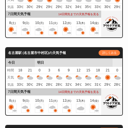
33
30
29
29
29
32
34
35
33
30
29
気温
℃
℃
℃
℃
℃
℃
℃
℃
℃
℃
℃
7日間天気予報
14日間先までの天気予報を見る
8
9
10
11
12
13
14
(土)
(日)
(月)
(火)
(水)
(木)
(金)
名古屋駅 (名古屋市中村区)の天気予報
詳しくみる
今日
明日
時間
18
21
0
3
6
9
12
15
18
21
0
天気
33
30
29
28
28
32
34
34
31
29
28
気温
℃
℃
℃
℃
℃
℃
℃
℃
℃
℃
℃
7日間天気予報
14日間先までの天気予報を見る
8
9
10
11
12
13
14
(土)
(日)
(月)
(火)
(水)
(木)
(金)