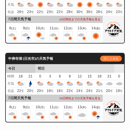
天気
26
23
22
23
22
28
30
30
26
24
23
気温
℃
℃
℃
℃
℃
℃
℃
℃
℃
℃
℃
7日間天気予報
14日間先までの天気予報を見る
8
9
10
11
12
13
14
(土)
(日)
(月)
(火)
(水)
(木)
(金)
中禅寺湖 (日光市)の天気予報
詳しくみる
今日
明日
時間
18
21
0
3
6
9
12
15
18
21
0
天気
22
20
20
19
18
23
24
24
21
20
19
気温
℃
℃
℃
℃
℃
℃
℃
℃
℃
℃
℃
7日間天気予報
14日間先までの天気予報を見る
8
9
10
11
12
13
14
(土)
(日)
(月)
(火)
(水)
(木)
(金)