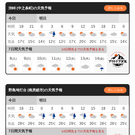
渋峠 (中之条町)の天気予報
詳しくみる
今日
明日
時間
18
21
0
3
6
9
12
15
18
21
0
天気
17
15
14
12
12
17
20
20
17
15
14
気温
℃
℃
℃
℃
℃
℃
℃
℃
℃
℃
℃
7日間天気予報
14日間先までの天気予報を見る
8
9
10
11
12
13
14
(土)
(日)
(月)
(火)
(水)
(木)
(金)
野島埼灯台 (南房総市)の天気予報
詳しくみる
今日
明日
時間
18
21
0
3
6
9
12
15
18
21
0
天気
28
26
26
25
26
29
30
30
28
26
25
気温
℃
℃
℃
℃
℃
℃
℃
℃
℃
℃
℃
7日間天気予報
14日間先までの天気予報を見る