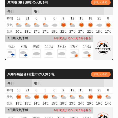
摩周湖 (弟子屈町)の天気予報
詳しくみる
今日
明日
時間
18
21
0
3
6
9
12
15
18
21
0
天気
20
18
17
17
18
22
27
27
22
18
17
気温
℃
℃
℃
℃
℃
℃
℃
℃
℃
℃
℃
7日間天気予報
14日間先までの天気予報を見る
8
9
10
11
12
13
14
(土)
(日)
(月)
(火)
(水)
(木)
(金)
八幡平展望台 (仙北市)の天気予報
詳しくみる
今日
明日
時間
18
21
0
3
6
9
12
15
18
21
0
天気
19
15
14
14
15
20
23
24
20
16
14
気温
℃
℃
℃
℃
℃
℃
℃
℃
℃
℃
℃
7日間天気予報
14日間先までの天気予報を見る