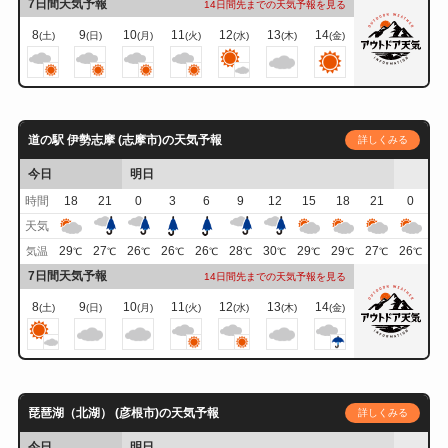
7日間天気予報
14日間先までの天気予報を見る
8
9
10
11
12
13
14
(土)
(日)
(月)
(火)
(水)
(木)
(金)
道の駅 伊勢志摩 (志摩市)の天気予報
詳しくみる
今日
明日
時間
18
21
0
3
6
9
12
15
18
21
0
天気
29
27
26
26
26
28
30
29
29
27
26
気温
℃
℃
℃
℃
℃
℃
℃
℃
℃
℃
℃
7日間天気予報
14日間先までの天気予報を見る
8
9
10
11
12
13
14
(土)
(日)
(月)
(火)
(水)
(木)
(金)
琵琶湖（北湖） (彦根市)の天気予報
詳しくみる
今日
明日