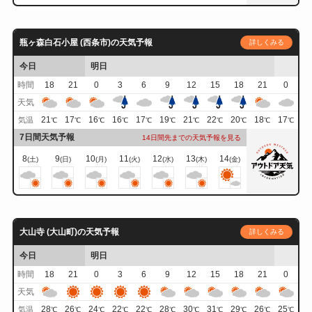
瓶ヶ森白石小屋 (西条市)の天気予報
詳しくみる
今日
明日
時間
18
21
0
3
6
9
12
15
18
21
0
天気
21
17
16
16
17
19
21
22
20
18
17
気温
℃
℃
℃
℃
℃
℃
℃
℃
℃
℃
℃
7日間天気予報
14日間先までの天気予報を見る
8
9
10
11
12
13
14
(土)
(日)
(月)
(火)
(水)
(木)
(金)
大山寺 (大山町)の天気予報
詳しくみる
今日
明日
時間
18
21
0
3
6
9
12
15
18
21
0
天気
28
26
24
22
22
28
30
31
29
26
25
気温
℃
℃
℃
℃
℃
℃
℃
℃
℃
℃
℃