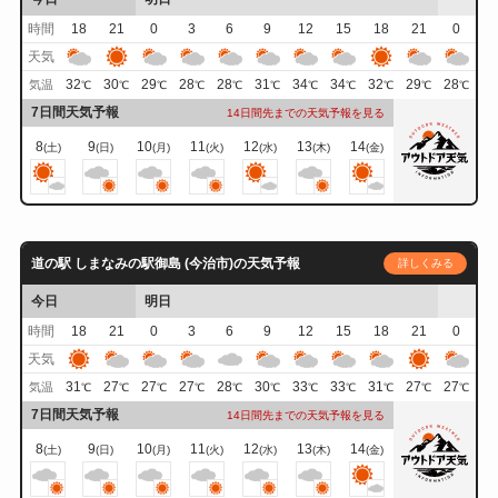
時間
18
21
0
3
6
9
12
15
18
21
0
天気
32
30
29
28
28
31
34
34
32
29
28
気温
℃
℃
℃
℃
℃
℃
℃
℃
℃
℃
℃
7日間天気予報
14日間先までの天気予報を見る
8
9
10
11
12
13
14
(土)
(日)
(月)
(火)
(水)
(木)
(金)
道の駅 しまなみの駅御島 (今治市)の天気予報
詳しくみる
今日
明日
時間
18
21
0
3
6
9
12
15
18
21
0
天気
31
27
27
27
28
30
33
33
31
27
27
気温
℃
℃
℃
℃
℃
℃
℃
℃
℃
℃
℃
7日間天気予報
14日間先までの天気予報を見る
8
9
10
11
12
13
14
(土)
(日)
(月)
(火)
(水)
(木)
(金)