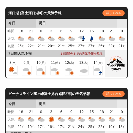
河口湖 (富士河口湖町)の天気予報
詳しくみる
今日
明日
時間
18
21
0
3
6
9
12
15
18
21
0
天気
25
22
21
20
21
25
27
27
25
22
21
気温
℃
℃
℃
℃
℃
℃
℃
℃
℃
℃
℃
7日間天気予報
14日間先までの天気予報を見る
8
9
10
11
12
13
14
(土)
(日)
(月)
(火)
(水)
(木)
(金)
ビーナスライン霧ヶ峰富士見台 (諏訪市)の天気予報
詳しくみる
今日
明日
時間
18
21
0
3
6
9
12
15
18
21
0
天気
22
19
17
16
17
21
24
25
22
19
18
気温
℃
℃
℃
℃
℃
℃
℃
℃
℃
℃
℃