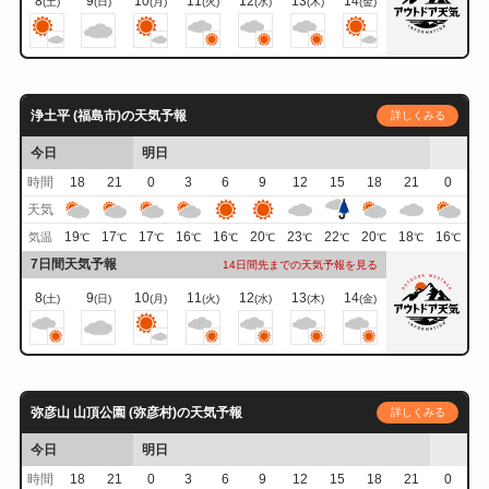
8
9
10
11
12
13
14
(土)
(日)
(月)
(火)
(水)
(木)
(金)
浄土平 (福島市)の天気予報
詳しくみる
今日
明日
時間
18
21
0
3
6
9
12
15
18
21
0
天気
19
17
17
16
16
20
23
22
20
18
16
気温
℃
℃
℃
℃
℃
℃
℃
℃
℃
℃
℃
7日間天気予報
14日間先までの天気予報を見る
8
9
10
11
12
13
14
(土)
(日)
(月)
(火)
(水)
(木)
(金)
弥彦山 山頂公園 (弥彦村)の天気予報
詳しくみる
今日
明日
時間
18
21
0
3
6
9
12
15
18
21
0