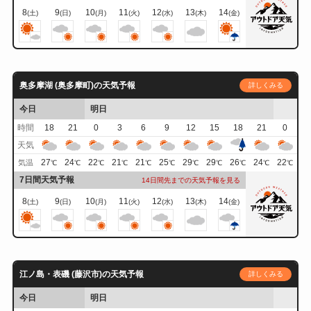
8
9
10
11
12
13
14
(土)
(日)
(月)
(火)
(水)
(木)
(金)
奥多摩湖 (奥多摩町)の天気予報
詳しくみる
今日
明日
時間
18
21
0
3
6
9
12
15
18
21
0
天気
27
24
22
21
21
25
29
29
26
24
22
気温
℃
℃
℃
℃
℃
℃
℃
℃
℃
℃
℃
7日間天気予報
14日間先までの天気予報を見る
8
9
10
11
12
13
14
(土)
(日)
(月)
(火)
(水)
(木)
(金)
江ノ島・表磯 (藤沢市)の天気予報
詳しくみる
今日
明日