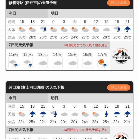
修善寺駅 (伊豆市)の天気予報
詳しくみる
今日
明日
時間
15
18
21
0
3
6
9
12
15
18
21
天気
30
28
26
25
25
24
27
28
28
26
25
気温
℃
℃
℃
℃
℃
℃
℃
℃
℃
℃
℃
7日間天気予報
14日間先までの天気予報を見る
11
12
13
14
15
16
17
(火)
(水)
(木)
(金)
(土)
(日)
(月)
河口湖 (富士河口湖町)の天気予報
詳しくみる
今日
明日
時間
15
18
21
0
3
6
9
12
15
18
21
天気
28
25
22
21
20
20
24
28
25
23
21
気温
℃
℃
℃
℃
℃
℃
℃
℃
℃
℃
℃
7日間天気予報
14日間先までの天気予報を見る