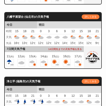
八幡平展望台 (仙北市)の天気予報
詳しくみる
今日
明日
時間
15
18
21
0
3
6
9
12
15
18
21
天気
16
13
12
12
12
12
14
15
15
12
9
気温
℃
℃
℃
℃
℃
℃
℃
℃
℃
℃
℃
7日間天気予報
14日間先までの天気予報を見る
11
12
13
14
15
16
17
(火)
(水)
(木)
(金)
(土)
(日)
(月)
浄土平 (福島市)の天気予報
詳しくみる
今日
明日
時間
15
18
21
0
3
6
9
12
15
18
21
天気