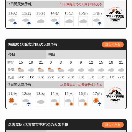
7日間天気予報
14日間先までの天気予報を見る
11
12
13
14
15
16
17
(火)
(水)
(木)
(金)
(土)
(日)
(月)
梅田駅 (大阪市北区)の天気予報
詳しくみる
今日
明日
時間
15
18
21
0
3
6
9
12
15
18
21
天気
34
31
30
29
28
28
30
33
33
31
27
気温
℃
℃
℃
℃
℃
℃
℃
℃
℃
℃
℃
7日間天気予報
14日間先までの天気予報を見る
11
12
13
14
15
16
17
(火)
(水)
(木)
(金)
(土)
(日)
(月)
名古屋駅 (名古屋市中村区)の天気予報
詳しくみる