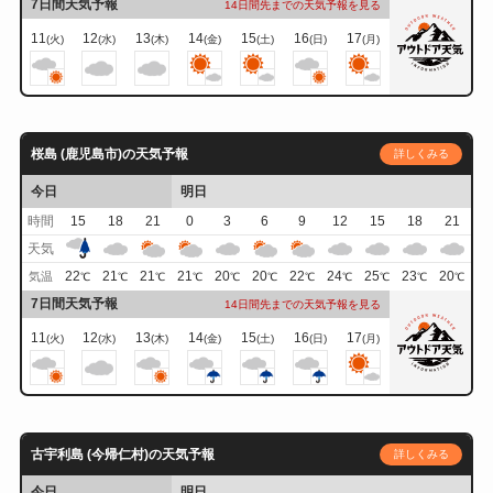
7日間天気予報
14日間先までの天気予報を見る
11
12
13
14
15
16
17
(火)
(水)
(木)
(金)
(土)
(日)
(月)
桜島 (鹿児島市)の天気予報
詳しくみる
今日
明日
時間
15
18
21
0
3
6
9
12
15
18
21
天気
22
21
21
21
20
20
22
24
25
23
20
気温
℃
℃
℃
℃
℃
℃
℃
℃
℃
℃
℃
7日間天気予報
14日間先までの天気予報を見る
11
12
13
14
15
16
17
(火)
(水)
(木)
(金)
(土)
(日)
(月)
古宇利島 (今帰仁村)の天気予報
詳しくみる
今日
明日