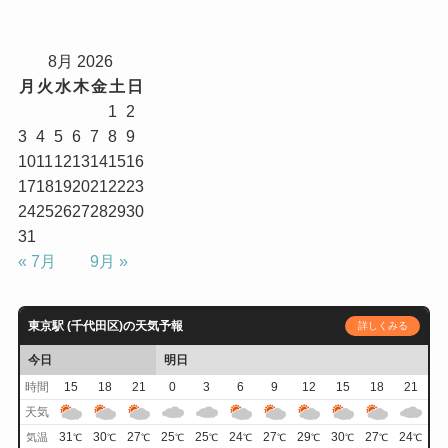
8月 2026
月
火
水
木
金
土
日
1
2
3
4
5
6
7
8
9
10
11
12
13
14
15
16
17
18
19
20
21
22
23
24
25
26
27
28
29
30
31
« 7月
9月 »
東京駅 (千代田区)の天気予報
詳しくみる
今日
明日
時間
15
18
21
0
3
6
9
12
15
18
21
天気
31
30
27
25
25
24
27
29
30
27
24
気温
℃
℃
℃
℃
℃
℃
℃
℃
℃
℃
℃