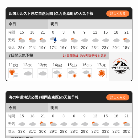
四国カルスト県立自然公園 (久万高原町)の天気予報
詳しくみる
今日
明日
時間
15
18
21
0
3
6
9
12
15
18
21
天気
25
21
19
17
16
15
20
23
23
20
18
気温
℃
℃
℃
℃
℃
℃
℃
℃
℃
℃
℃
7日間天気予報
14日間先までの天気予報を見る
11
12
13
14
15
16
17
(火)
(水)
(木)
(金)
(土)
(日)
(月)
海の中道海浜公園 (福岡市東区)の天気予報
詳しくみる
今日
明日
時間
15
18
21
0
3
6
9
12
15
18
21
天気
33
31
30
29
28
28
29
32
33
32
30
気温
℃
℃
℃
℃
℃
℃
℃
℃
℃
℃
℃