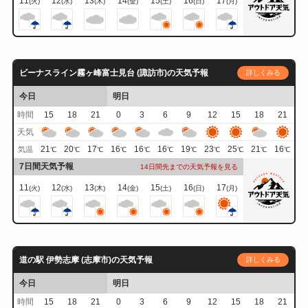
11
12
13
14
15
16
17
(火)
(水)
(木)
(金)
(土)
(日)
(月)
ビーナスライン霧ヶ峰富士見台 (諏訪市)の天気予報
詳しくみる
今日
明日
時間
15
18
21
0
3
6
9
12
15
18
21
天気
21
20
17
16
16
16
19
23
25
21
16
気温
℃
℃
℃
℃
℃
℃
℃
℃
℃
℃
℃
7日間天気予報
14日間先までの天気予報を見る
11
12
13
14
15
16
17
(火)
(水)
(木)
(金)
(土)
(日)
(月)
道の駅 伊勢志摩 (志摩市)の天気予報
詳しくみる
今日
明日
時間
15
18
21
0
3
6
9
12
15
18
21