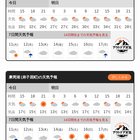
今日
明日
時間
15
18
21
0
3
6
9
12
15
18
21
天気
33
32
29
27
27
26
30
33
34
31
28
気温
℃
℃
℃
℃
℃
℃
℃
℃
℃
℃
℃
7日間天気予報
14日間先までの天気予報を見る
11
12
13
14
15
16
17
(火)
(水)
(木)
(金)
(土)
(日)
(月)
摩周湖 (弟子屈町)の天気予報
詳しくみる
今日
明日
時間
15
18
21
0
3
6
9
12
15
18
21
天気
17
15
13
13
13
15
17
17
17
15
14
気温
℃
℃
℃
℃
℃
℃
℃
℃
℃
℃
℃
7日間天気予報
14日間先までの天気予報を見る
11
12
13
14
15
16
17
(火)
(水)
(木)
(金)
(土)
(日)
(月)