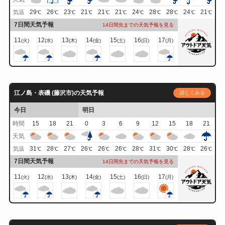
29
26
23
21
21
21
24
28
28
24
21
気温
℃
℃
℃
℃
℃
℃
℃
℃
℃
℃
℃
7日間天気予報
14日間先までの天気予報を見る
11
12
13
14
15
16
17
(火)
(水)
(木)
(金)
(土)
(日)
(月)
江ノ島・表磯 (藤沢市)の天気予報
詳しくみる
今日
明日
時間
15
18
21
0
3
6
9
12
15
18
21
天気
31
28
27
26
26
26
28
31
30
28
26
気温
℃
℃
℃
℃
℃
℃
℃
℃
℃
℃
℃
7日間天気予報
14日間先までの天気予報を見る
11
12
13
14
15
16
17
(火)
(水)
(木)
(金)
(土)
(日)
(月)