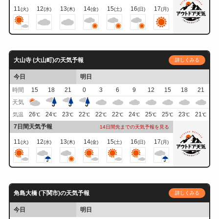
11
12
13
14
15
16
17
(火)
(水)
(木)
(金)
(土)
(日)
(月)
大山寺 (大山町)の天気予報
詳しくみる
今日
明日
時間
15
18
21
0
3
6
9
12
15
18
21
天気
26
24
23
22
22
22
24
25
25
23
21
気温
℃
℃
℃
℃
℃
℃
℃
℃
℃
℃
℃
7日間天気予報
14日間先までの天気予報を見る
11
12
13
14
15
16
17
(火)
(水)
(木)
(金)
(土)
(日)
(月)
角島大橋 (下関市)の天気予報
詳しくみる
今日
明日