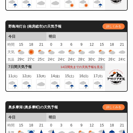
野島埼灯台 (南房総市)の天気予報
詳しくみる
今日
明日
時間
15
18
21
0
3
6
9
12
15
18
21
天気
29
27
25
24
24
24
28
30
29
26
24
気温
℃
℃
℃
℃
℃
℃
℃
℃
℃
℃
℃
7日間天気予報
14日間先までの天気予報を見る
11
12
13
14
15
16
17
(火)
(水)
(木)
(金)
(土)
(日)
(月)
奥多摩湖 (奥多摩町)の天気予報
詳しくみる
今日
明日
時間
15
18
21
0
3
6
9
12
15
18
21
天気