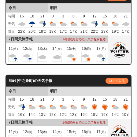
今日
明日
時間
15
18
21
0
3
6
9
12
15
18
21
天気
22
20
18
18
17
17
21
22
23
19
17
気温
℃
℃
℃
℃
℃
℃
℃
℃
℃
℃
℃
7日間天気予報
14日間先までの天気予報を見る
11
12
13
14
15
16
17
(火)
(水)
(木)
(金)
(土)
(日)
(月)
渋峠 (中之条町)の天気予報
詳しくみる
今日
明日
時間
15
18
21
0
3
6
9
12
15
18
21
天気
16
14
13
12
12
12
16
18
19
14
10
気温
℃
℃
℃
℃
℃
℃
℃
℃
℃
℃
℃
7日間天気予報
14日間先までの天気予報を見る
11
12
13
14
15
16
17
(火)
(水)
(木)
(金)
(土)
(日)
(月)