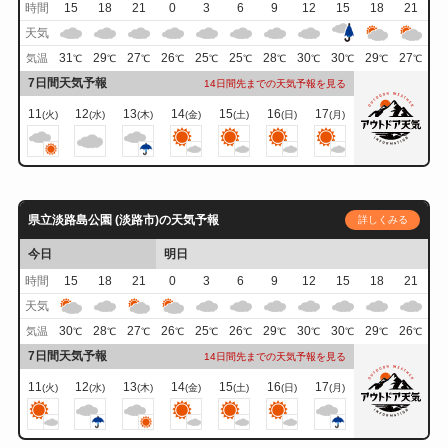
時間
15
18
21
0
3
6
9
12
15
18
21
天気
31
29
27
26
25
25
28
30
30
29
27
気温
℃
℃
℃
℃
℃
℃
℃
℃
℃
℃
℃
7日間天気予報
14日間先までの天気予報を見る
11
12
13
14
15
16
17
(火)
(水)
(木)
(金)
(土)
(日)
(月)
県立淡路島公園 (淡路市)の天気予報
詳しくみる
今日
明日
時間
15
18
21
0
3
6
9
12
15
18
21
天気
30
28
27
26
25
26
29
30
30
29
26
気温
℃
℃
℃
℃
℃
℃
℃
℃
℃
℃
℃
7日間天気予報
14日間先までの天気予報を見る
11
12
13
14
15
16
17
(火)
(水)
(木)
(金)
(土)
(日)
(月)