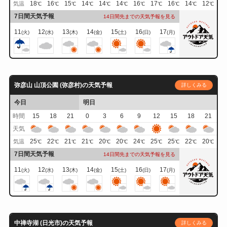
18
16
15
14
14
14
16
17
16
14
12
気温
℃
℃
℃
℃
℃
℃
℃
℃
℃
℃
℃
7日間天気予報
14日間先までの天気予報を見る
11
12
13
14
15
16
17
(火)
(水)
(木)
(金)
(土)
(日)
(月)
弥彦山 山頂公園 (弥彦村)の天気予報
詳しくみる
今日
明日
時間
15
18
21
0
3
6
9
12
15
18
21
天気
25
22
21
21
20
20
24
25
25
22
20
気温
℃
℃
℃
℃
℃
℃
℃
℃
℃
℃
℃
7日間天気予報
14日間先までの天気予報を見る
11
12
13
14
15
16
17
(火)
(水)
(木)
(金)
(土)
(日)
(月)
中禅寺湖 (日光市)の天気予報
詳しくみる