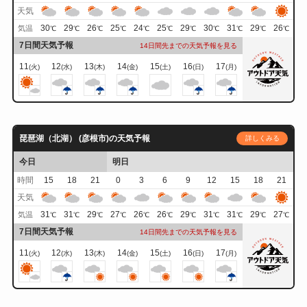
天気
30
29
26
25
24
25
29
30
31
29
26
気温
℃
℃
℃
℃
℃
℃
℃
℃
℃
℃
℃
7日間天気予報
14日間先までの天気予報を見る
11
12
13
14
15
16
17
(火)
(水)
(木)
(金)
(土)
(日)
(月)
琵琶湖（北湖） (彦根市)の天気予報
詳しくみる
今日
明日
時間
15
18
21
0
3
6
9
12
15
18
21
天気
31
31
29
27
26
26
29
31
31
29
27
気温
℃
℃
℃
℃
℃
℃
℃
℃
℃
℃
℃
7日間天気予報
14日間先までの天気予報を見る
11
12
13
14
15
16
17
(火)
(水)
(木)
(金)
(土)
(日)
(月)