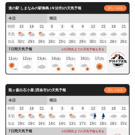
道の駅 しまなみの駅御島 (今治市)の天気予報
詳しくみる
今日
明日
時間
15
18
21
0
3
6
9
12
15
18
21
天気
32
29
26
26
25
26
29
30
31
28
26
気温
℃
℃
℃
℃
℃
℃
℃
℃
℃
℃
℃
7日間天気予報
14日間先までの天気予報を見る
11
12
13
14
15
16
17
(火)
(水)
(木)
(金)
(土)
(日)
(月)
瓶ヶ森白石小屋 (西条市)の天気予報
詳しくみる
今日
明日
時間
15
18
21
0
3
6
9
12
15
18
21
天気
19
18
16
14
14
13
17
19
18
18
15
気温
℃
℃
℃
℃
℃
℃
℃
℃
℃
℃
℃
7日間天気予報
14日間先までの天気予報を見る