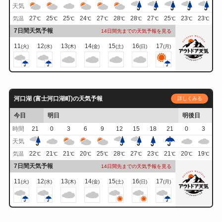
天気
27
25
25
24
27
28
28
27
25
23
23
気温
℃
℃
℃
℃
℃
℃
℃
℃
℃
℃
℃
7日間天気予報
14日間先までの天気予報を見る
11
12
13
14
15
16
17
(火)
(水)
(木)
(金)
(土)
(日)
(月)
河口湖 (富士河口湖町)の天気予報
詳しくみる
今日
明日
明後日
時間
21
0
3
6
9
12
15
18
21
0
3
天気
22
21
21
20
25
28
27
23
21
20
19
気温
℃
℃
℃
℃
℃
℃
℃
℃
℃
℃
℃
7日間天気予報
14日間先までの天気予報を見る
11
12
13
14
15
16
17
(火)
(水)
(木)
(金)
(土)
(日)
(月)