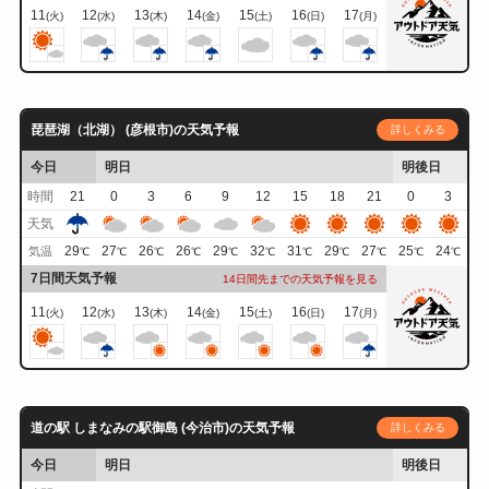
11
12
13
14
15
16
17
(火)
(水)
(木)
(金)
(土)
(日)
(月)
琵琶湖（北湖） (彦根市)の天気予報
詳しくみる
今日
明日
明後日
時間
21
0
3
6
9
12
15
18
21
0
3
天気
29
27
26
26
29
32
31
29
27
25
24
気温
℃
℃
℃
℃
℃
℃
℃
℃
℃
℃
℃
7日間天気予報
14日間先までの天気予報を見る
11
12
13
14
15
16
17
(火)
(水)
(木)
(金)
(土)
(日)
(月)
道の駅 しまなみの駅御島 (今治市)の天気予報
詳しくみる
今日
明日
明後日