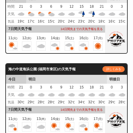
時間
21
0
3
6
9
12
15
18
21
0
3
天気
19
17
16
15
20
24
23
20
18
16
15
気温
℃
℃
℃
℃
℃
℃
℃
℃
℃
℃
℃
7日間天気予報
14日間先までの天気予報を見る
11
12
13
14
15
16
17
(火)
(水)
(木)
(金)
(土)
(日)
(月)
海の中道海浜公園 (福岡市東区)の天気予報
詳しくみる
今日
明日
明後日
時間
21
0
3
6
9
12
15
18
21
0
3
天気
30
29
28
28
29
32
34
32
30
29
28
気温
℃
℃
℃
℃
℃
℃
℃
℃
℃
℃
℃
7日間天気予報
14日間先までの天気予報を見る
11
12
13
14
15
16
17
(火)
(水)
(木)
(金)
(土)
(日)
(月)