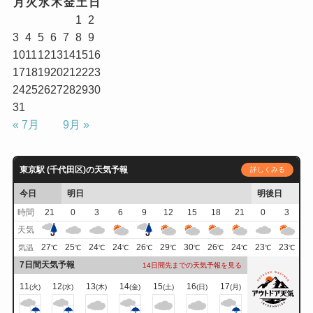
月
火
水
木
金
土
日
1
2
3
4
5
6
7
8
9
10
11
12
13
14
15
16
17
18
19
20
21
22
23
24
25
26
27
28
29
30
31
« 7月
9月 »
東京駅 (千代田区)の天気予報
詳しくみる
今日
明日
明後日
時間
21
0
3
6
9
12
15
18
21
0
3
天気
27
25
24
24
26
29
30
26
24
23
23
気温
℃
℃
℃
℃
℃
℃
℃
℃
℃
℃
℃
7日間天気予報
14日間先までの天気予報を見る
11
12
13
14
15
16
17
(火)
(水)
(木)
(金)
(土)
(日)
(月)