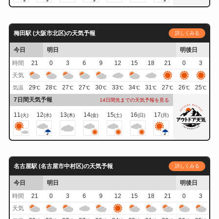
梅田駅 (大阪市北区)の天気予報
詳しくみる
今日
明日
明後日
時間
21
0
3
6
9
12
15
18
21
0
3
天気
29
28
27
27
30
33
34
31
27
26
25
気温
℃
℃
℃
℃
℃
℃
℃
℃
℃
℃
℃
7日間天気予報
14日間先までの天気予報を見る
11
12
13
14
15
16
17
(火)
(水)
(木)
(金)
(土)
(日)
(月)
名古屋駅 (名古屋市中村区)の天気予報
詳しくみる
今日
明日
明後日
時間
21
0
3
6
9
12
15
18
21
0
3
天気