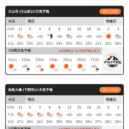
大山寺 (大山町)の天気予報
詳しくみる
今日
明日
明後日
時間
21
0
3
6
9
12
15
18
21
0
3
天気
23
23
22
22
24
25
25
23
21
20
20
気温
℃
℃
℃
℃
℃
℃
℃
℃
℃
℃
℃
7日間天気予報
14日間先までの天気予報を見る
11
12
13
14
15
16
17
(火)
(水)
(木)
(金)
(土)
(日)
(月)
角島大橋 (下関市)の天気予報
詳しくみる
今日
明日
明後日
時間
21
0
3
6
9
12
15
18
21
0
3
天気
27
26
24
24
29
30
29
29
27
26
24
気温
℃
℃
℃
℃
℃
℃
℃
℃
℃
℃
℃