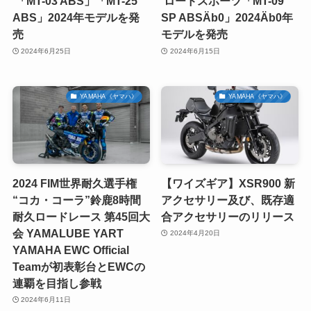
「MT-03 ABS」「MT-25
ロードスポーツ「MT-09
ABS」2024年モデルを発
SP ABSÄb0」2024Äb0年
売
モデルを発売
2024年6月25日
2024年6月15日
YAMAHA《ヤマハ》
YAMAHA《ヤマハ》
2024 FIM世界耐久選手権
【ワイズギア】XSR900 新
“コカ・コーラ”鈴鹿8時間
アクセサリー及び、既存適
耐久ロードレース 第45回大
合アクセサリーのリリース
会 YAMALUBE YART
2024年4月20日
YAMAHA EWC Official
Teamが初表彰台とEWCの
連覇を目指し参戦
2024年6月11日