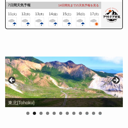
7日間天気予報
14日間先までの天気予報を見る
11
12
13
14
15
16
17
(火)
(水)
(木)
(金)
(土)
(日)
(月)
北関東[Kita-Kanto]
0
1
2