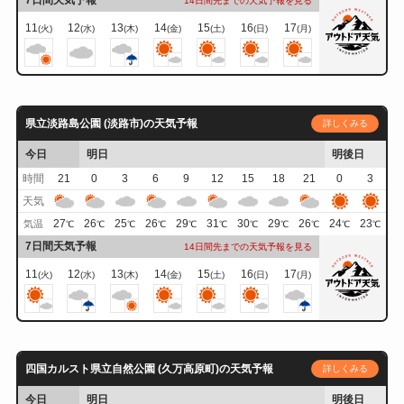
7日間天気予報
14日間先までの天気予報を見る
11
12
13
14
15
16
17
(火)
(水)
(木)
(金)
(土)
(日)
(月)
県立淡路島公園 (淡路市)の天気予報
詳しくみる
今日
明日
明後日
時間
21
0
3
6
9
12
15
18
21
0
3
天気
27
26
25
26
29
31
30
29
26
24
23
気温
℃
℃
℃
℃
℃
℃
℃
℃
℃
℃
℃
7日間天気予報
14日間先までの天気予報を見る
11
12
13
14
15
16
17
(火)
(水)
(木)
(金)
(土)
(日)
(月)
四国カルスト県立自然公園 (久万高原町)の天気予報
詳しくみる
今日
明日
明後日