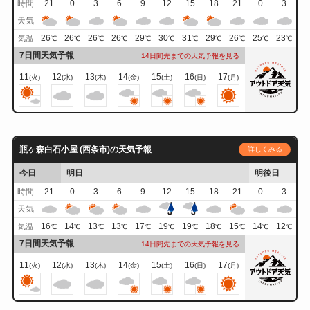
時間
21
0
3
6
9
12
15
18
21
0
3
天気
26
26
26
26
29
30
31
29
26
25
23
気温
℃
℃
℃
℃
℃
℃
℃
℃
℃
℃
℃
7日間天気予報
14日間先までの天気予報を見る
11
12
13
14
15
16
17
(火)
(水)
(木)
(金)
(土)
(日)
(月)
瓶ヶ森白石小屋 (西条市)の天気予報
詳しくみる
今日
明日
明後日
時間
21
0
3
6
9
12
15
18
21
0
3
天気
16
14
13
13
17
19
19
18
15
14
12
気温
℃
℃
℃
℃
℃
℃
℃
℃
℃
℃
℃
7日間天気予報
14日間先までの天気予報を見る
11
12
13
14
15
16
17
(火)
(水)
(木)
(金)
(土)
(日)
(月)