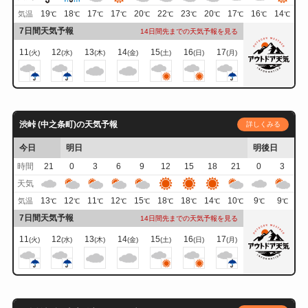
19
18
17
17
20
22
23
20
17
16
14
気温
℃
℃
℃
℃
℃
℃
℃
℃
℃
℃
℃
7日間天気予報
14日間先までの天気予報を見る
11
12
13
14
15
16
17
(火)
(水)
(木)
(金)
(土)
(日)
(月)
渋峠 (中之条町)の天気予報
詳しくみる
今日
明日
明後日
時間
21
0
3
6
9
12
15
18
21
0
3
天気
13
12
11
12
15
18
18
14
10
9
9
気温
℃
℃
℃
℃
℃
℃
℃
℃
℃
℃
℃
7日間天気予報
14日間先までの天気予報を見る
11
12
13
14
15
16
17
(火)
(水)
(木)
(金)
(土)
(日)
(月)