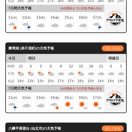
29
28
27
27
30
34
35
31
28
26
25
気温
℃
℃
℃
℃
℃
℃
℃
℃
℃
℃
℃
7日間天気予報
14日間先までの天気予報を見る
11
12
13
14
15
16
17
(火)
(水)
(木)
(金)
(土)
(日)
(月)
摩周湖 (弟子屈町)の天気予報
詳しくみる
今日
明日
明後日
時間
21
0
3
6
9
12
15
18
21
0
3
天気
14
13
13
15
17
17
16
15
14
14
14
気温
℃
℃
℃
℃
℃
℃
℃
℃
℃
℃
℃
7日間天気予報
14日間先までの天気予報を見る
11
12
13
14
15
16
17
(火)
(水)
(木)
(金)
(土)
(日)
(月)
八幡平展望台 (仙北市)の天気予報
詳しくみる