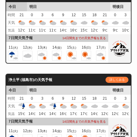
今日
明日
明後日
時間
21
0
3
6
9
12
15
18
21
0
3
天気
12
11
11
11
14
16
15
12
9
9
10
気温
℃
℃
℃
℃
℃
℃
℃
℃
℃
℃
℃
7日間天気予報
14日間先までの天気予報を見る
11
12
13
14
15
16
17
(火)
(水)
(木)
(金)
(土)
(日)
(月)
浄土平 (福島市)の天気予報
詳しくみる
今日
明日
明後日
時間
21
0
3
6
9
12
15
18
21
0
3
天気
15
14
14
14
16
17
17
14
12
12
12
気温
℃
℃
℃
℃
℃
℃
℃
℃
℃
℃
℃
7日間天気予報
14日間先までの天気予報を見る
11
12
13
14
15
16
17
(火)
(水)
(木)
(金)
(土)
(日)
(月)