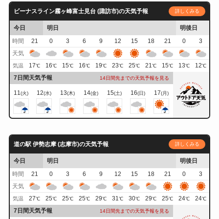
ビーナスライン霧ヶ峰富士見台 (諏訪市)の天気予報
詳しくみる
今日
明日
明後日
時間
21
0
3
6
9
12
15
18
21
0
3
天気
17
16
15
16
19
23
25
21
15
13
12
気温
℃
℃
℃
℃
℃
℃
℃
℃
℃
℃
℃
7日間天気予報
14日間先までの天気予報を見る
11
12
13
14
15
16
17
(火)
(水)
(木)
(金)
(土)
(日)
(月)
道の駅 伊勢志摩 (志摩市)の天気予報
詳しくみる
今日
明日
明後日
時間
21
0
3
6
9
12
15
18
21
0
3
天気
27
25
25
25
29
31
30
29
25
24
24
気温
℃
℃
℃
℃
℃
℃
℃
℃
℃
℃
℃
7日間天気予報
14日間先までの天気予報を見る