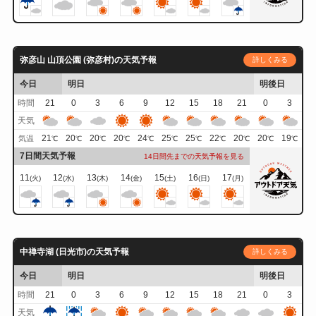
弥彦山 山頂公園 (弥彦村)の天気予報
詳しくみる
今日
明日
明後日
時間
21
0
3
6
9
12
15
18
21
0
3
天気
21
20
20
20
24
25
25
22
20
20
19
気温
℃
℃
℃
℃
℃
℃
℃
℃
℃
℃
℃
7日間天気予報
14日間先までの天気予報を見る
11
12
13
14
15
16
17
(火)
(水)
(木)
(金)
(土)
(日)
(月)
中禅寺湖 (日光市)の天気予報
詳しくみる
今日
明日
明後日
時間
21
0
3
6
9
12
15
18
21
0
3
天気