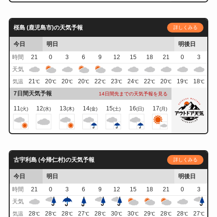
桜島 (鹿児島市)の天気予報
詳しくみる
今日
明日
明後日
時間
21
0
3
6
9
12
15
18
21
0
3
天気
21
20
20
20
22
23
24
22
20
19
18
気温
℃
℃
℃
℃
℃
℃
℃
℃
℃
℃
℃
7日間天気予報
14日間先までの天気予報を見る
11
12
13
14
15
16
17
(火)
(水)
(木)
(金)
(土)
(日)
(月)
古宇利島 (今帰仁村)の天気予報
詳しくみる
今日
明日
明後日
時間
21
0
3
6
9
12
15
18
21
0
3
天気
28
28
28
27
28
30
30
29
28
28
27
気温
℃
℃
℃
℃
℃
℃
℃
℃
℃
℃
℃