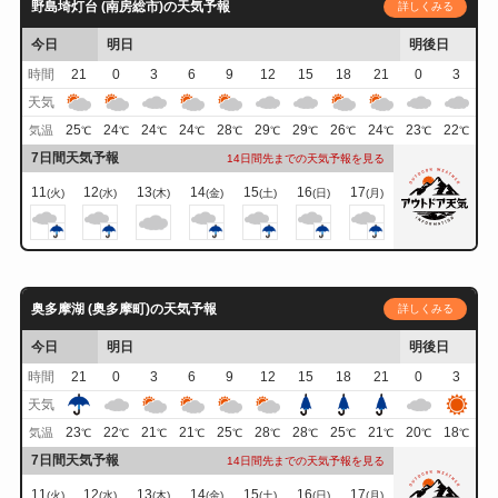
野島埼灯台 (南房総市)の天気予報
詳しくみる
今日
明日
明後日
時間
21
0
3
6
9
12
15
18
21
0
3
天気
25
24
24
24
28
29
29
26
24
23
22
気温
℃
℃
℃
℃
℃
℃
℃
℃
℃
℃
℃
7日間天気予報
14日間先までの天気予報を見る
11
12
13
14
15
16
17
(火)
(水)
(木)
(金)
(土)
(日)
(月)
奥多摩湖 (奥多摩町)の天気予報
詳しくみる
今日
明日
明後日
時間
21
0
3
6
9
12
15
18
21
0
3
天気
23
22
21
21
25
28
28
25
21
20
18
気温
℃
℃
℃
℃
℃
℃
℃
℃
℃
℃
℃
7日間天気予報
14日間先までの天気予報を見る
11
12
13
14
15
16
17
(火)
(水)
(木)
(金)
(土)
(日)
(月)