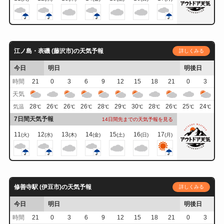
江ノ島・表磯 (藤沢市)の天気予報
詳しくみる
今日
明日
明後日
時間
21
0
3
6
9
12
15
18
21
0
3
天気
28
26
26
26
28
29
30
28
26
25
24
気温
℃
℃
℃
℃
℃
℃
℃
℃
℃
℃
℃
7日間天気予報
14日間先までの天気予報を見る
11
12
13
14
15
16
17
(火)
(水)
(木)
(金)
(土)
(日)
(月)
修善寺駅 (伊豆市)の天気予報
詳しくみる
今日
明日
明後日
時間
21
0
3
6
9
12
15
18
21
0
3