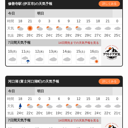
修善寺駅 (伊豆市)の天気予報
詳しくみる
今日
明日
時間
18
21
0
3
6
9
12
15
18
21
0
天気
28
26
25
24
25
28
29
29
27
26
25
気温
℃
℃
℃
℃
℃
℃
℃
℃
℃
℃
℃
7日間天気予報
14日間先までの天気予報を見る
10
11
12
13
14
15
16
(月)
(火)
(水)
(木)
(金)
(土)
(日)
河口湖 (富士河口湖町)の天気予報
詳しくみる
今日
明日
時間
18
21
0
3
6
9
12
15
18
21
0
天気
24
22
20
18
19
25
28
26
24
22
21
気温
℃
℃
℃
℃
℃
℃
℃
℃
℃
℃
℃
7日間天気予報
14日間先までの天気予報を見る