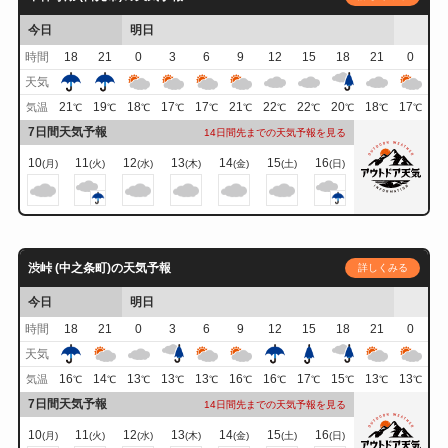
今日
明日
時間
18
21
0
3
6
9
12
15
18
21
0
天気
21
19
18
17
17
21
22
22
20
18
17
気温
℃
℃
℃
℃
℃
℃
℃
℃
℃
℃
℃
7日間天気予報
14日間先までの天気予報を見る
10
11
12
13
14
15
16
(月)
(火)
(水)
(木)
(金)
(土)
(日)
渋峠 (中之条町)の天気予報
詳しくみる
今日
明日
時間
18
21
0
3
6
9
12
15
18
21
0
天気
16
14
13
13
13
16
16
17
15
13
13
気温
℃
℃
℃
℃
℃
℃
℃
℃
℃
℃
℃
7日間天気予報
14日間先までの天気予報を見る
10
11
12
13
14
15
16
(月)
(火)
(水)
(木)
(金)
(土)
(日)