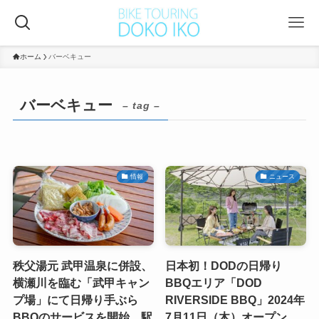
ホーム
バーベキュー
バーベキュー
– tag –
情報
ニュース
秩父湯元 武甲温泉に併設、
日本初！DODの日帰り
横瀬川を臨む「武甲キャン
BBQエリア「DOD
プ場」にて日帰り手ぶら
RIVERSIDE BBQ」2024年
BBQのサービスを開始。駅
7月11日（木）オープン