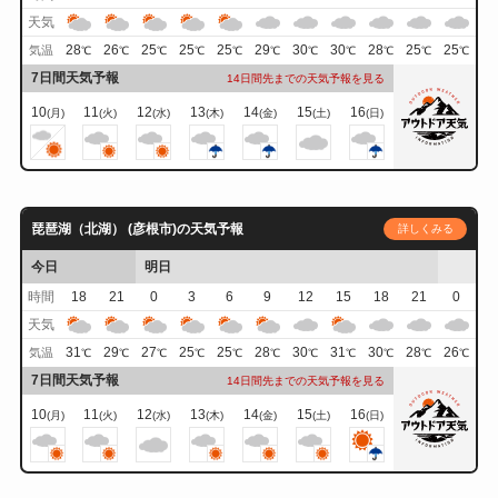
天気
28
26
25
25
25
29
30
30
28
25
25
気温
℃
℃
℃
℃
℃
℃
℃
℃
℃
℃
℃
7日間天気予報
14日間先までの天気予報を見る
10
11
12
13
14
15
16
(月)
(火)
(水)
(木)
(金)
(土)
(日)
琵琶湖（北湖） (彦根市)の天気予報
詳しくみる
今日
明日
時間
18
21
0
3
6
9
12
15
18
21
0
天気
31
29
27
25
25
28
30
31
30
28
26
気温
℃
℃
℃
℃
℃
℃
℃
℃
℃
℃
℃
7日間天気予報
14日間先までの天気予報を見る
10
11
12
13
14
15
16
(月)
(火)
(水)
(木)
(金)
(土)
(日)