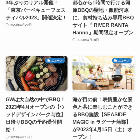
3年ぶりのリアル開催！
都心から1時間で行ける河
「東京バーベキューフェス
原BBQの聖地・飯能河原
ティバル2023」開催決定！
に、食材持ち込み専用BBQ
サイト『 RIVER RANTA
2023年4月20日
Hanno』期間限定オープン
2023年4月18日
ニュース
ニュース
GWは大自然の中でBBQ！
海が目の前！表情豊かな景
2023年4月オープンの【ウ
色と共に楽しむことができ
ッドデザインパーク与位】
るBBQ施設【SEASIDE
日帰りBBQの予約受付開
MAGIC in ラグーナ蒲郡】
始！
が2023年4月15日（土）オ
ープン！
2023年4月17日