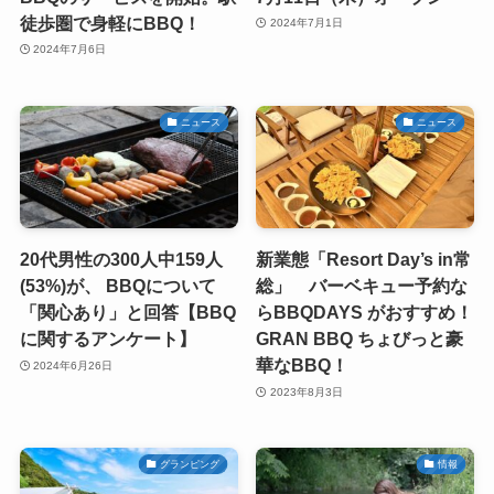
徒歩圏で身軽にBBQ！
2024年7月1日
2024年7月6日
ニュース
ニュース
20代男性の300人中159人
新業態「Resort Day’s in常
(53%)が、 BBQについて
総」 バーベキュー予約な
「関心あり」と回答【BBQ
らBBQDAYS がおすすめ！
に関するアンケート】
GRAN BBQ ちょびっと豪
華なBBQ！
2024年6月26日
2023年8月3日
グランピング
情報