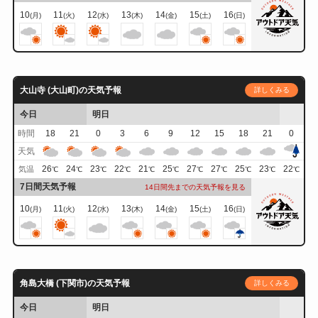
10
11
12
13
14
15
16
(月)
(火)
(水)
(木)
(金)
(土)
(日)
大山寺 (大山町)の天気予報
詳しくみる
今日
明日
時間
18
21
0
3
6
9
12
15
18
21
0
天気
26
24
23
22
21
25
27
27
25
23
22
気温
℃
℃
℃
℃
℃
℃
℃
℃
℃
℃
℃
7日間天気予報
14日間先までの天気予報を見る
10
11
12
13
14
15
16
(月)
(火)
(水)
(木)
(金)
(土)
(日)
角島大橋 (下関市)の天気予報
詳しくみる
今日
明日