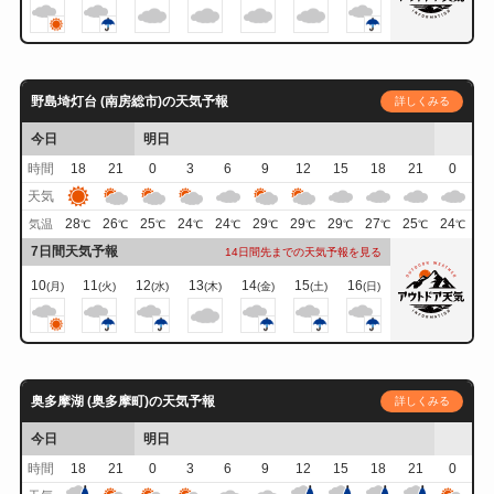
野島埼灯台 (南房総市)の天気予報
詳しくみる
今日
明日
時間
18
21
0
3
6
9
12
15
18
21
0
天気
28
26
25
24
24
29
29
29
27
25
24
気温
℃
℃
℃
℃
℃
℃
℃
℃
℃
℃
℃
7日間天気予報
14日間先までの天気予報を見る
10
11
12
13
14
15
16
(月)
(火)
(水)
(木)
(金)
(土)
(日)
奥多摩湖 (奥多摩町)の天気予報
詳しくみる
今日
明日
時間
18
21
0
3
6
9
12
15
18
21
0