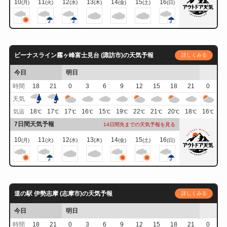
10
11
12
13
14
15
16
(月)
(火)
(水)
(木)
(金)
(土)
(日)
ビーナスライン霧ヶ峰富士見台 (諏訪市)の天気予報
詳しくみる
今日
明日
時間
18
21
0
3
6
9
12
15
18
21
0
天気
18
17
17
16
15
19
22
21
20
18
16
気温
℃
℃
℃
℃
℃
℃
℃
℃
℃
℃
℃
7日間天気予報
14日間先までの天気予報を見る
10
11
12
13
14
15
16
(月)
(火)
(水)
(木)
(金)
(土)
(日)
道の駅 伊勢志摩 (志摩市)の天気予報
詳しくみる
今日
明日
時間
18
21
0
3
6
9
12
15
18
21
0