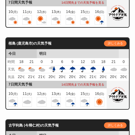
7日間天気予報
14日間先までの天気予報を見る
10
11
12
13
14
15
16
(月)
(火)
(水)
(木)
(金)
(土)
(日)
桜島 (鹿児島市)の天気予報
詳しくみる
今日
明日
時間
18
21
0
3
6
9
12
15
18
21
0
天気
22
21
21
20
20
20
20
21
20
20
20
気温
℃
℃
℃
℃
℃
℃
℃
℃
℃
℃
℃
7日間天気予報
14日間先までの天気予報を見る
10
11
12
13
14
15
16
(月)
(火)
(水)
(木)
(金)
(土)
(日)
古宇利島 (今帰仁村)の天気予報
詳しくみる