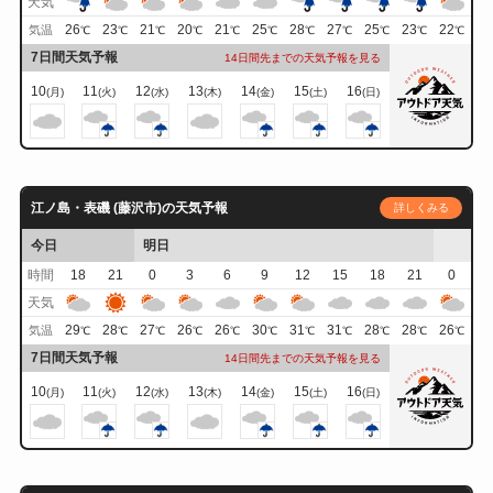
天気
26
23
21
20
21
25
28
27
25
23
22
気温
℃
℃
℃
℃
℃
℃
℃
℃
℃
℃
℃
7日間天気予報
14日間先までの天気予報を見る
10
11
12
13
14
15
16
(月)
(火)
(水)
(木)
(金)
(土)
(日)
江ノ島・表磯 (藤沢市)の天気予報
詳しくみる
今日
明日
時間
18
21
0
3
6
9
12
15
18
21
0
天気
29
28
27
26
26
30
31
31
28
28
26
気温
℃
℃
℃
℃
℃
℃
℃
℃
℃
℃
℃
7日間天気予報
14日間先までの天気予報を見る
10
11
12
13
14
15
16
(月)
(火)
(水)
(木)
(金)
(土)
(日)