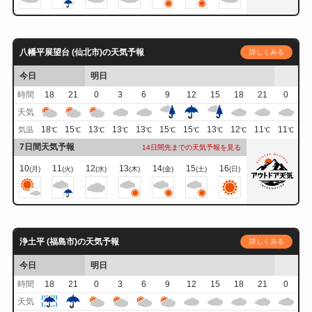
八幡平展望台 (仙北市)の天気予報
詳しくみる
今日
明日
時間
18
21
0
3
6
9
12
15
18
21
0
天気
18
15
13
13
13
15
15
13
12
11
11
気温
℃
℃
℃
℃
℃
℃
℃
℃
℃
℃
℃
7日間天気予報
14日間先までの天気予報を見る
10
11
12
13
14
15
16
(月)
(火)
(水)
(木)
(金)
(土)
(日)
浄土平 (福島市)の天気予報
詳しくみる
今日
明日
時間
18
21
0
3
6
9
12
15
18
21
0
天気