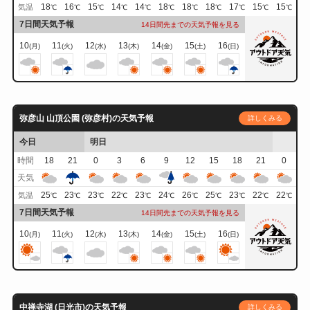
18
16
15
14
14
18
18
18
17
15
15
気温
℃
℃
℃
℃
℃
℃
℃
℃
℃
℃
℃
7日間天気予報
14日間先までの天気予報を見る
10
11
12
13
14
15
16
(月)
(火)
(水)
(木)
(金)
(土)
(日)
弥彦山 山頂公園 (弥彦村)の天気予報
詳しくみる
今日
明日
時間
18
21
0
3
6
9
12
15
18
21
0
天気
25
23
23
22
23
24
26
25
23
22
22
気温
℃
℃
℃
℃
℃
℃
℃
℃
℃
℃
℃
7日間天気予報
14日間先までの天気予報を見る
10
11
12
13
14
15
16
(月)
(火)
(水)
(木)
(金)
(土)
(日)
中禅寺湖 (日光市)の天気予報
詳しくみる