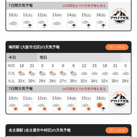
7日間天気予報
14日間先までの天気予報を見る
10
11
12
13
14
15
16
(月)
(火)
(水)
(木)
(金)
(土)
(日)
梅田駅 (大阪市北区)の天気予報
詳しくみる
今日
明日
時間
18
21
0
3
6
9
12
15
18
21
0
天気
32
30
29
28
27
30
32
34
32
30
28
気温
℃
℃
℃
℃
℃
℃
℃
℃
℃
℃
℃
7日間天気予報
14日間先までの天気予報を見る
10
11
12
13
14
15
16
(月)
(火)
(水)
(木)
(金)
(土)
(日)
名古屋駅 (名古屋市中村区)の天気予報
詳しくみる