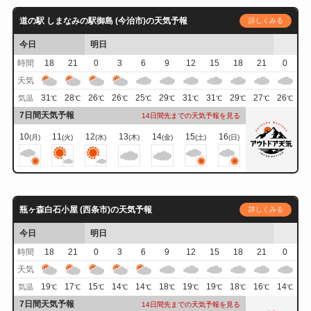
道の駅 しまなみの駅御島 (今治市)の天気予報
詳しくみる
今日
明日
時間
18
21
0
3
6
9
12
15
18
21
0
天気
31
28
26
26
25
29
31
31
29
27
26
気温
℃
℃
℃
℃
℃
℃
℃
℃
℃
℃
℃
7日間天気予報
14日間先までの天気予報を見る
10
11
12
13
14
15
16
(月)
(火)
(水)
(木)
(金)
(土)
(日)
瓶ヶ森白石小屋 (西条市)の天気予報
詳しくみる
今日
明日
時間
18
21
0
3
6
9
12
15
18
21
0
天気
19
17
15
14
14
18
19
19
18
16
14
気温
℃
℃
℃
℃
℃
℃
℃
℃
℃
℃
℃
7日間天気予報
14日間先までの天気予報を見る