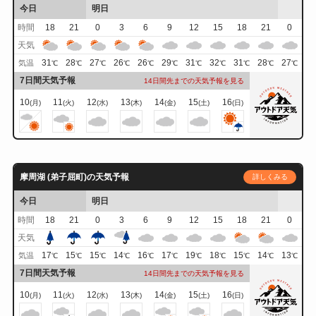
今日
明日
時間
18
21
0
3
6
9
12
15
18
21
0
天気
31
28
27
26
26
29
31
32
31
28
27
気温
℃
℃
℃
℃
℃
℃
℃
℃
℃
℃
℃
7日間天気予報
14日間先までの天気予報を見る
10
11
12
13
14
15
16
(月)
(火)
(水)
(木)
(金)
(土)
(日)
摩周湖 (弟子屈町)の天気予報
詳しくみる
今日
明日
時間
18
21
0
3
6
9
12
15
18
21
0
天気
17
15
15
14
16
17
19
18
15
14
13
気温
℃
℃
℃
℃
℃
℃
℃
℃
℃
℃
℃
7日間天気予報
14日間先までの天気予報を見る
10
11
12
13
14
15
16
(月)
(火)
(水)
(木)
(金)
(土)
(日)