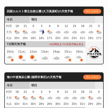
四国カルスト県立自然公園 (久万高原町)の天気予報
詳しくみる
今日
明日
時間
18
21
0
3
6
9
12
15
18
21
0
天気
20
19
18
18
17
20
23
23
21
19
17
気温
℃
℃
℃
℃
℃
℃
℃
℃
℃
℃
℃
7日間天気予報
14日間先までの天気予報を見る
10
11
12
13
14
15
16
(月)
(火)
(水)
(木)
(金)
(土)
(日)
海の中道海浜公園 (福岡市東区)の天気予報
詳しくみる
今日
明日
時間
18
21
0
3
6
9
12
15
18
21
0
天気
33
31
30
28
28
30
33
33
31
29
29
気温
℃
℃
℃
℃
℃
℃
℃
℃
℃
℃
℃