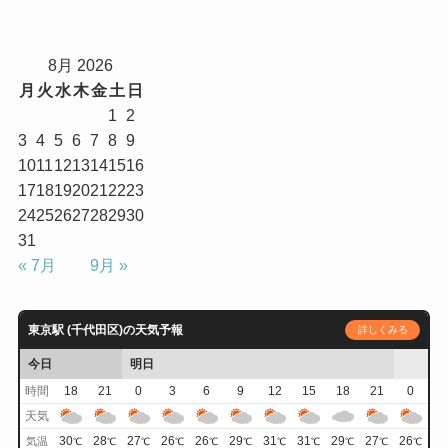
8月 2026
月
火
水
木
金
土
日
1
2
3
4
5
6
7
8
9
10
11
12
13
14
15
16
17
18
19
20
21
22
23
24
25
26
27
28
29
30
31
« 7月
9月 »
東京駅 (千代田区)の天気予報
詳しくみる
今日
明日
時間
18
21
0
3
6
9
12
15
18
21
0
天気
30
28
27
26
26
29
31
31
29
27
26
気温
℃
℃
℃
℃
℃
℃
℃
℃
℃
℃
℃