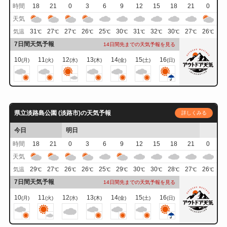
時間
18
21
0
3
6
9
12
15
18
21
0
天気
31
27
27
26
25
30
31
32
30
27
26
気温
℃
℃
℃
℃
℃
℃
℃
℃
℃
℃
℃
7日間天気予報
14日間先までの天気予報を見る
10
11
12
13
14
15
16
(月)
(火)
(水)
(木)
(金)
(土)
(日)
県立淡路島公園 (淡路市)の天気予報
詳しくみる
今日
明日
時間
18
21
0
3
6
9
12
15
18
21
0
天気
29
27
26
26
25
29
30
30
28
27
26
気温
℃
℃
℃
℃
℃
℃
℃
℃
℃
℃
℃
7日間天気予報
14日間先までの天気予報を見る
10
11
12
13
14
15
16
(月)
(火)
(水)
(木)
(金)
(土)
(日)