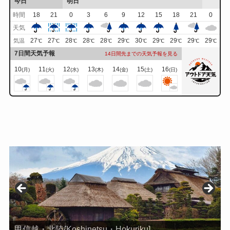
今日
明日
時間
18
21
0
3
6
9
12
15
18
21
0
天気
27
27
28
28
28
29
30
29
29
29
29
気温
℃
℃
℃
℃
℃
℃
℃
℃
℃
℃
℃
7日間天気予報
14日間先までの天気予報を見る
10
11
12
13
14
15
16
(月)
(火)
(水)
(木)
(金)
(土)
(日)
甲信越・北陸{Koshinetsu・Hokuriku]