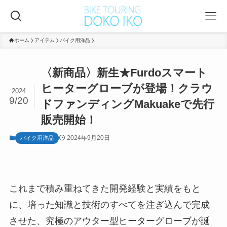
ホーム
アイテム
バイク用洋品
〈新商品〉新生★Furdoスマート
ヒーターグローブが登場！クラウ
2024
9/20
ドファンディングMakuakeで先行
販売開始！
2024年9月20日
バイク用洋品
これまで積み重ねてきた開発経験と実績をもと
に、培った知識と技術のすべてを注ぎ込んで完成
させた、究極のアウター型ヒーターグローブが誕