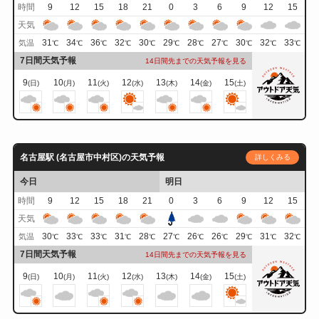
時間
9
12
15
18
21
0
3
6
9
12
15
天気
31
34
36
32
30
29
28
27
30
32
33
気温
℃
℃
℃
℃
℃
℃
℃
℃
℃
℃
℃
7日間天気予報
14日間先までの天気予報を見る
9
10
11
12
13
14
15
(日)
(月)
(火)
(水)
(木)
(金)
(土)
名古屋駅 (名古屋市中村区)の天気予報
詳しくみる
今日
明日
時間
9
12
15
18
21
0
3
6
9
12
15
天気
30
33
33
31
28
27
26
26
29
31
32
気温
℃
℃
℃
℃
℃
℃
℃
℃
℃
℃
℃
7日間天気予報
14日間先までの天気予報を見る
9
10
11
12
13
14
15
(日)
(月)
(火)
(水)
(木)
(金)
(土)