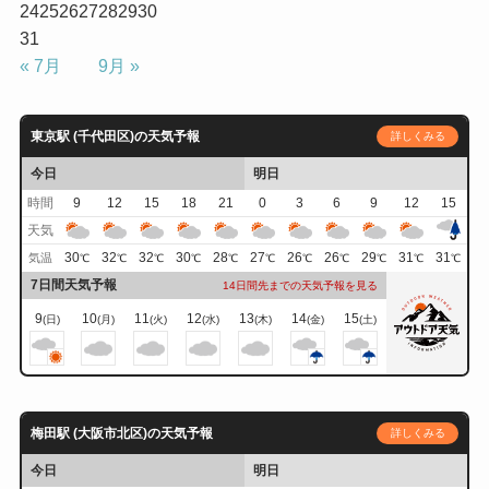
24
25
26
27
28
29
30
31
« 7月
9月 »
東京駅 (千代田区)の天気予報
詳しくみる
今日
明日
時間
9
12
15
18
21
0
3
6
9
12
15
天気
30
32
32
30
28
27
26
26
29
31
31
気温
℃
℃
℃
℃
℃
℃
℃
℃
℃
℃
℃
7日間天気予報
14日間先までの天気予報を見る
9
10
11
12
13
14
15
(日)
(月)
(火)
(水)
(木)
(金)
(土)
梅田駅 (大阪市北区)の天気予報
詳しくみる
今日
明日