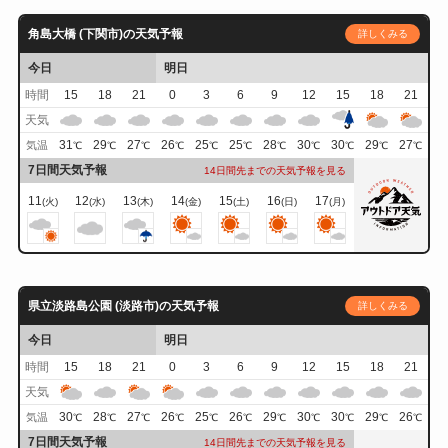
角島大橋 (下関市)の天気予報
詳しくみる
今日
明日
時間
15
18
21
0
3
6
9
12
15
18
21
天気
31
29
27
26
25
25
28
30
30
29
27
気温
℃
℃
℃
℃
℃
℃
℃
℃
℃
℃
℃
7日間天気予報
14日間先までの天気予報を見る
11
12
13
14
15
16
17
(火)
(水)
(木)
(金)
(土)
(日)
(月)
県立淡路島公園 (淡路市)の天気予報
詳しくみる
今日
明日
時間
15
18
21
0
3
6
9
12
15
18
21
天気
30
28
27
26
25
26
29
30
30
29
26
気温
℃
℃
℃
℃
℃
℃
℃
℃
℃
℃
℃
7日間天気予報
14日間先までの天気予報を見る