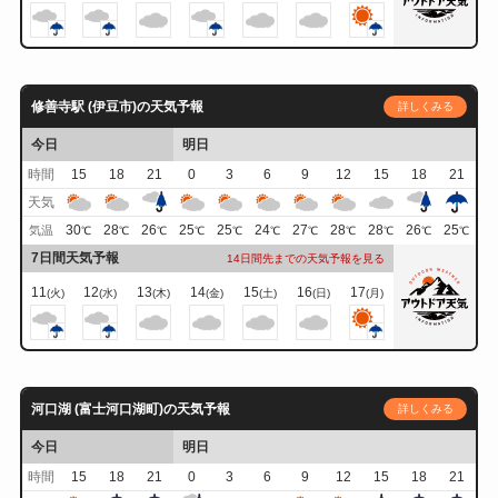
修善寺駅 (伊豆市)の天気予報
詳しくみる
今日
明日
時間
15
18
21
0
3
6
9
12
15
18
21
天気
30
28
26
25
25
24
27
28
28
26
25
気温
℃
℃
℃
℃
℃
℃
℃
℃
℃
℃
℃
7日間天気予報
14日間先までの天気予報を見る
11
12
13
14
15
16
17
(火)
(水)
(木)
(金)
(土)
(日)
(月)
河口湖 (富士河口湖町)の天気予報
詳しくみる
今日
明日
時間
15
18
21
0
3
6
9
12
15
18
21