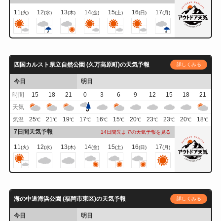
11
12
13
14
15
16
17
(火)
(水)
(木)
(金)
(土)
(日)
(月)
四国カルスト県立自然公園 (久万高原町)の天気予報
詳しくみる
今日
明日
時間
15
18
21
0
3
6
9
12
15
18
21
天気
25
21
19
17
16
15
20
23
23
20
18
気温
℃
℃
℃
℃
℃
℃
℃
℃
℃
℃
℃
7日間天気予報
14日間先までの天気予報を見る
11
12
13
14
15
16
17
(火)
(水)
(木)
(金)
(土)
(日)
(月)
海の中道海浜公園 (福岡市東区)の天気予報
詳しくみる
今日
明日