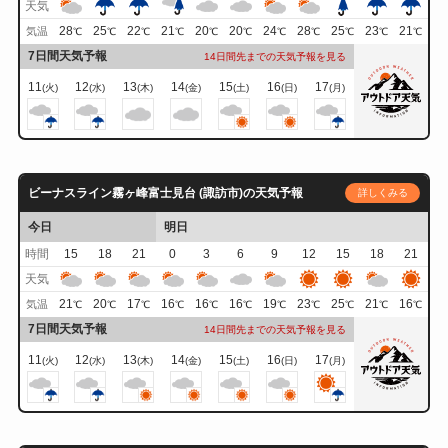
天気
28
25
22
21
20
20
24
28
25
23
21
気温
℃
℃
℃
℃
℃
℃
℃
℃
℃
℃
℃
7日間天気予報
14日間先までの天気予報を見る
11
12
13
14
15
16
17
(火)
(水)
(木)
(金)
(土)
(日)
(月)
ビーナスライン霧ヶ峰富士見台 (諏訪市)の天気予報
詳しくみる
今日
明日
時間
15
18
21
0
3
6
9
12
15
18
21
天気
21
20
17
16
16
16
19
23
25
21
16
気温
℃
℃
℃
℃
℃
℃
℃
℃
℃
℃
℃
7日間天気予報
14日間先までの天気予報を見る
11
12
13
14
15
16
17
(火)
(水)
(木)
(金)
(土)
(日)
(月)