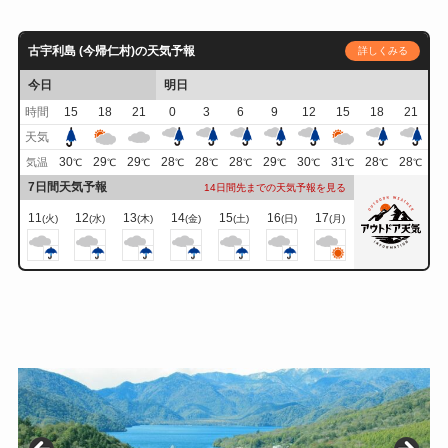
古宇利島 (今帰仁村)の天気予報
詳しくみる
今日
明日
時間
15
18
21
0
3
6
9
12
15
18
21
天気
30
29
29
28
28
28
29
30
31
28
28
気温
℃
℃
℃
℃
℃
℃
℃
℃
℃
℃
℃
7日間天気予報
14日間先までの天気予報を見る
11
12
13
14
15
16
17
(火)
(水)
(木)
(金)
(土)
(日)
(月)