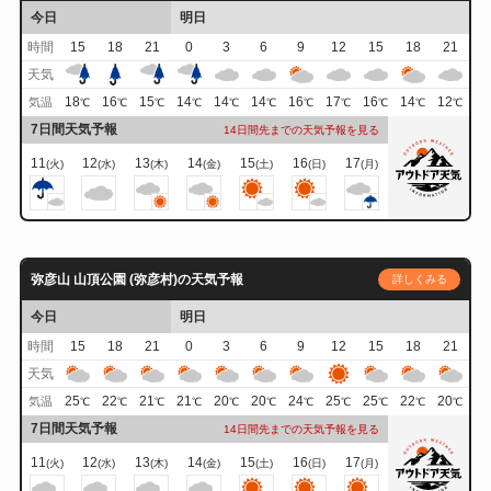
今日
明日
時間
15
18
21
0
3
6
9
12
15
18
21
天気
18
16
15
14
14
14
16
17
16
14
12
気温
℃
℃
℃
℃
℃
℃
℃
℃
℃
℃
℃
7日間天気予報
14日間先までの天気予報を見る
11
12
13
14
15
16
17
(火)
(水)
(木)
(金)
(土)
(日)
(月)
弥彦山 山頂公園 (弥彦村)の天気予報
詳しくみる
今日
明日
時間
15
18
21
0
3
6
9
12
15
18
21
天気
25
22
21
21
20
20
24
25
25
22
20
気温
℃
℃
℃
℃
℃
℃
℃
℃
℃
℃
℃
7日間天気予報
14日間先までの天気予報を見る
11
12
13
14
15
16
17
(火)
(水)
(木)
(金)
(土)
(日)
(月)