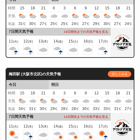
時間
15
18
21
0
3
6
9
12
15
18
21
天気
31
30
27
25
25
24
27
29
30
27
24
気温
℃
℃
℃
℃
℃
℃
℃
℃
℃
℃
℃
7日間天気予報
14日間先までの天気予報を見る
11
12
13
14
15
16
17
(火)
(水)
(木)
(金)
(土)
(日)
(月)
梅田駅 (大阪市北区)の天気予報
詳しくみる
今日
明日
時間
15
18
21
0
3
6
9
12
15
18
21
天気
34
31
30
29
28
28
30
33
33
31
27
気温
℃
℃
℃
℃
℃
℃
℃
℃
℃
℃
℃
7日間天気予報
14日間先までの天気予報を見る
11
12
13
14
15
16
17
(火)
(水)
(木)
(金)
(土)
(日)
(月)