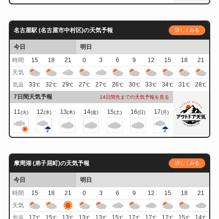
名古屋駅 (名古屋市中村区)の天気予報
詳しくみる
今日
明日
時間
15
18
21
0
3
6
9
12
15
18
21
天気
33
32
29
27
27
26
30
33
34
31
28
気温
℃
℃
℃
℃
℃
℃
℃
℃
℃
℃
℃
7日間天気予報
14日間先までの天気予報を見る
11
12
13
14
15
16
17
(火)
(水)
(木)
(金)
(土)
(日)
(月)
摩周湖 (弟子屈町)の天気予報
詳しくみる
今日
明日
時間
15
18
21
0
3
6
9
12
15
18
21
天気
17
15
13
13
13
15
17
17
17
15
14
気温
℃
℃
℃
℃
℃
℃
℃
℃
℃
℃
℃