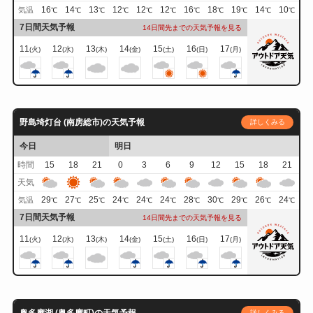
16
14
13
12
12
12
16
18
19
14
10
気温
℃
℃
℃
℃
℃
℃
℃
℃
℃
℃
℃
7日間天気予報
14日間先までの天気予報を見る
11
12
13
14
15
16
17
(火)
(水)
(木)
(金)
(土)
(日)
(月)
野島埼灯台 (南房総市)の天気予報
詳しくみる
今日
明日
時間
15
18
21
0
3
6
9
12
15
18
21
天気
29
27
25
24
24
24
28
30
29
26
24
気温
℃
℃
℃
℃
℃
℃
℃
℃
℃
℃
℃
7日間天気予報
14日間先までの天気予報を見る
11
12
13
14
15
16
17
(火)
(水)
(木)
(金)
(土)
(日)
(月)
奥多摩湖 (奥多摩町)の天気予報
詳しくみる