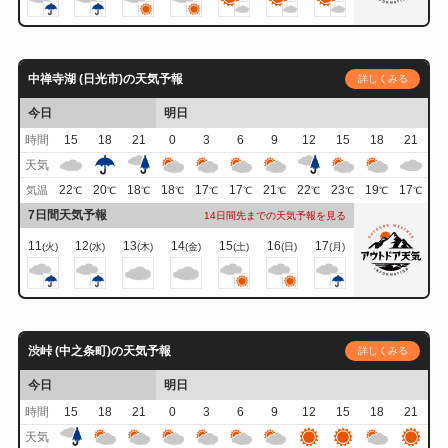
中禅寺湖 (日光市)の天気予報
詳しくみる
今日
明日
時間
15
18
21
0
3
6
9
12
15
18
21
天気
22
20
18
18
17
17
21
22
23
19
17
気温
℃
℃
℃
℃
℃
℃
℃
℃
℃
℃
℃
7日間天気予報
14日間先までの天気予報を見る
11
12
13
14
15
16
17
(火)
(水)
(木)
(金)
(土)
(日)
(月)
渋峠 (中之条町)の天気予報
詳しくみる
今日
明日
時間
15
18
21
0
3
6
9
12
15
18
21
天気