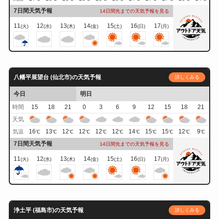
7日間天気予報
14日間先までの天気予報を見る
11
12
13
14
15
16
17
(火)
(水)
(木)
(金)
(土)
(日)
(月)
八幡平展望台 (仙北市)の天気予報
詳しくみる
今日
明日
時間
15
18
21
0
3
6
9
12
15
18
21
天気
16
13
12
12
12
12
14
15
15
12
9
気温
℃
℃
℃
℃
℃
℃
℃
℃
℃
℃
℃
7日間天気予報
14日間先までの天気予報を見る
11
12
13
14
15
16
17
(火)
(水)
(木)
(金)
(土)
(日)
(月)
浄土平 (福島市)の天気予報
詳しくみる