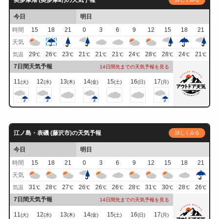
今日
明日
時間
15
18
21
0
3
6
9
12
15
18
21
天気
29
26
23
21
21
21
24
28
28
24
21
気温
℃
℃
℃
℃
℃
℃
℃
℃
℃
℃
℃
7日間天気予報
14日間先までの天気予報を見る
11
12
13
14
15
16
17
(火)
(水)
(木)
(金)
(土)
(日)
(月)
江ノ島・表磯 (藤沢市)の天気予報
詳しくみる
今日
明日
時間
15
18
21
0
3
6
9
12
15
18
21
天気
31
28
27
26
26
26
28
31
30
28
26
気温
℃
℃
℃
℃
℃
℃
℃
℃
℃
℃
℃
7日間天気予報
14日間先までの天気予報を見る
11
12
13
14
15
16
17
(火)
(水)
(木)
(金)
(土)
(日)
(月)