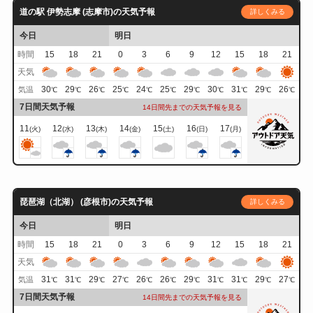
道の駅 伊勢志摩 (志摩市)の天気予報
詳しくみる
今日
明日
時間
15
18
21
0
3
6
9
12
15
18
21
天気
30
29
26
25
24
25
29
30
31
29
26
気温
℃
℃
℃
℃
℃
℃
℃
℃
℃
℃
℃
7日間天気予報
14日間先までの天気予報を見る
11
12
13
14
15
16
17
(火)
(水)
(木)
(金)
(土)
(日)
(月)
琵琶湖（北湖） (彦根市)の天気予報
詳しくみる
今日
明日
時間
15
18
21
0
3
6
9
12
15
18
21
天気
31
31
29
27
26
26
29
31
31
29
27
気温
℃
℃
℃
℃
℃
℃
℃
℃
℃
℃
℃
7日間天気予報
14日間先までの天気予報を見る