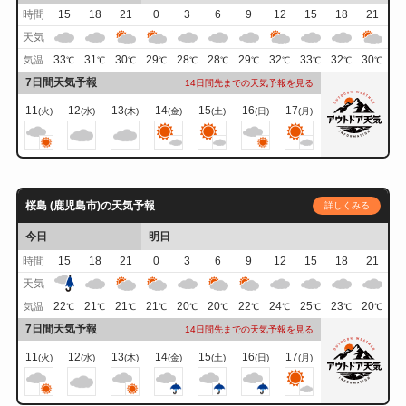
時間
15
18
21
0
3
6
9
12
15
18
21
天気
33
31
30
29
28
28
29
32
33
32
30
気温
℃
℃
℃
℃
℃
℃
℃
℃
℃
℃
℃
7日間天気予報
14日間先までの天気予報を見る
11
12
13
14
15
16
17
(火)
(水)
(木)
(金)
(土)
(日)
(月)
桜島 (鹿児島市)の天気予報
詳しくみる
今日
明日
時間
15
18
21
0
3
6
9
12
15
18
21
天気
22
21
21
21
20
20
22
24
25
23
20
気温
℃
℃
℃
℃
℃
℃
℃
℃
℃
℃
℃
7日間天気予報
14日間先までの天気予報を見る
11
12
13
14
15
16
17
(火)
(水)
(木)
(金)
(土)
(日)
(月)