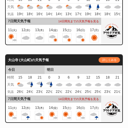
天気
19
18
16
14
14
13
17
19
18
18
15
気温
℃
℃
℃
℃
℃
℃
℃
℃
℃
℃
℃
7日間天気予報
14日間先までの天気予報を見る
11
12
13
14
15
16
17
(火)
(水)
(木)
(金)
(土)
(日)
(月)
大山寺 (大山町)の天気予報
詳しくみる
今日
明日
時間
15
18
21
0
3
6
9
12
15
18
21
天気
26
24
23
22
22
22
24
25
25
23
21
気温
℃
℃
℃
℃
℃
℃
℃
℃
℃
℃
℃
7日間天気予報
14日間先までの天気予報を見る
11
12
13
14
15
16
17
(火)
(水)
(木)
(金)
(土)
(日)
(月)