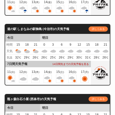
11
12
13
14
15
16
17
(火)
(水)
(木)
(金)
(土)
(日)
(月)
道の駅 しまなみの駅御島 (今治市)の天気予報
詳しくみる
今日
明日
時間
15
18
21
0
3
6
9
12
15
18
21
天気
32
29
26
26
25
26
29
30
31
28
26
気温
℃
℃
℃
℃
℃
℃
℃
℃
℃
℃
℃
7日間天気予報
14日間先までの天気予報を見る
11
12
13
14
15
16
17
(火)
(水)
(木)
(金)
(土)
(日)
(月)
瓶ヶ森白石小屋 (西条市)の天気予報
詳しくみる
今日
明日
時間
15
18
21
0
3
6
9
12
15
18
21