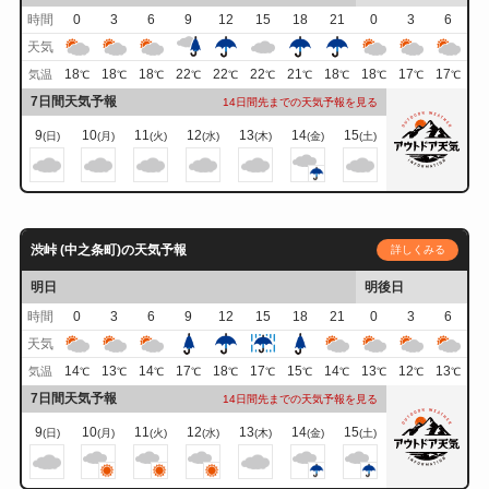
時間
0
3
6
9
12
15
18
21
0
3
6
天気
18
18
18
22
22
22
21
18
18
17
17
気温
℃
℃
℃
℃
℃
℃
℃
℃
℃
℃
℃
7日間天気予報
14日間先までの天気予報を見る
9
10
11
12
13
14
15
(日)
(月)
(火)
(水)
(木)
(金)
(土)
渋峠 (中之条町)の天気予報
詳しくみる
明日
明後日
時間
0
3
6
9
12
15
18
21
0
3
6
天気
14
13
14
17
18
17
15
14
13
12
13
気温
℃
℃
℃
℃
℃
℃
℃
℃
℃
℃
℃
7日間天気予報
14日間先までの天気予報を見る
9
10
11
12
13
14
15
(日)
(月)
(火)
(水)
(木)
(金)
(土)