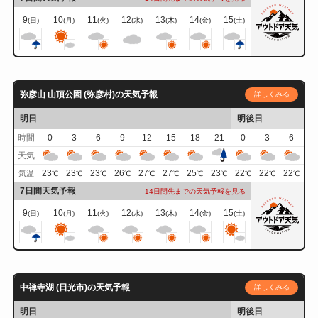
9
10
11
12
13
14
15
(日)
(月)
(火)
(水)
(木)
(金)
(土)
弥彦山 山頂公園 (弥彦村)の天気予報
詳しくみる
明日
明後日
時間
0
3
6
9
12
15
18
21
0
3
6
天気
23
23
23
26
27
27
25
23
22
22
22
気温
℃
℃
℃
℃
℃
℃
℃
℃
℃
℃
℃
7日間天気予報
14日間先までの天気予報を見る
9
10
11
12
13
14
15
(日)
(月)
(火)
(水)
(木)
(金)
(土)
中禅寺湖 (日光市)の天気予報
詳しくみる
明日
明後日