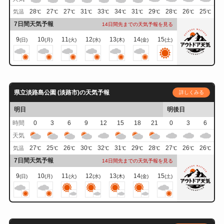
28
27
27
31
33
34
31
29
28
26
25
気温
℃
℃
℃
℃
℃
℃
℃
℃
℃
℃
℃
7日間天気予報
14日間先までの天気予報を見る
9
10
11
12
13
14
15
(日)
(月)
(火)
(水)
(木)
(金)
(土)
県立淡路島公園 (淡路市)の天気予報
詳しくみる
明日
明後日
時間
0
3
6
9
12
15
18
21
0
3
6
天気
27
25
26
30
32
31
29
28
27
26
26
気温
℃
℃
℃
℃
℃
℃
℃
℃
℃
℃
℃
7日間天気予報
14日間先までの天気予報を見る
9
10
11
12
13
14
15
(日)
(月)
(火)
(水)
(木)
(金)
(土)