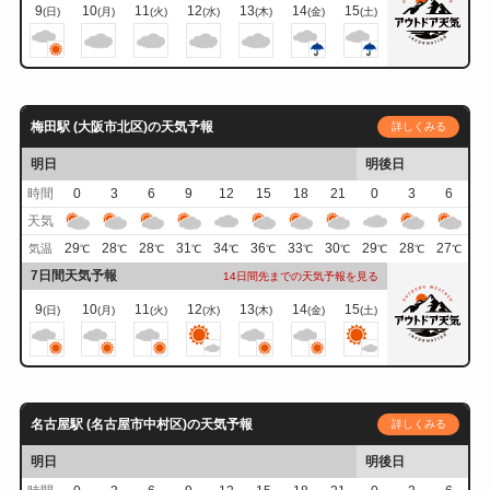
9
10
11
12
13
14
15
(日)
(月)
(火)
(水)
(木)
(金)
(土)
梅田駅 (大阪市北区)の天気予報
詳しくみる
明日
明後日
時間
0
3
6
9
12
15
18
21
0
3
6
天気
29
28
28
31
34
36
33
30
29
28
27
気温
℃
℃
℃
℃
℃
℃
℃
℃
℃
℃
℃
7日間天気予報
14日間先までの天気予報を見る
9
10
11
12
13
14
15
(日)
(月)
(火)
(水)
(木)
(金)
(土)
名古屋駅 (名古屋市中村区)の天気予報
詳しくみる
明日
明後日