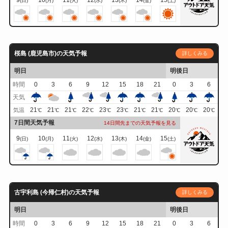
9
10
11
12
13
14
15
(日)
(月)
(火)
(水)
(木)
(金)
(土)
桜島 (鹿児島市)の天気予報
詳しくみる
明日
明後日
時間
0
3
6
9
12
15
18
21
0
3
6
天気
21
21
21
22
23
23
21
21
20
20
20
気温
℃
℃
℃
℃
℃
℃
℃
℃
℃
℃
℃
7日間天気予報
14日間先までの天気予報を見る
9
10
11
12
13
14
15
(日)
(月)
(火)
(水)
(木)
(金)
(土)
古宇利島 (今帰仁村)の天気予報
詳しくみる
明日
明後日
時間
0
3
6
9
12
15
18
21
0
3
6