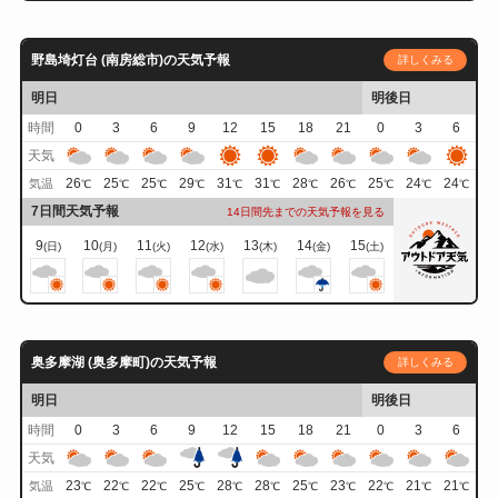
野島埼灯台 (南房総市)の天気予報
詳しくみる
明日
明後日
時間
0
3
6
9
12
15
18
21
0
3
6
天気
26
25
25
29
31
31
28
26
25
24
24
気温
℃
℃
℃
℃
℃
℃
℃
℃
℃
℃
℃
7日間天気予報
14日間先までの天気予報を見る
9
10
11
12
13
14
15
(日)
(月)
(火)
(水)
(木)
(金)
(土)
奥多摩湖 (奥多摩町)の天気予報
詳しくみる
明日
明後日
時間
0
3
6
9
12
15
18
21
0
3
6
天気
23
22
22
25
28
28
25
23
22
21
21
気温
℃
℃
℃
℃
℃
℃
℃
℃
℃
℃
℃