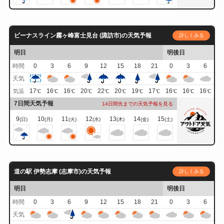
ビーナスライン霧ヶ峰富士見台 (諏訪市)の天気予報
詳しくみる
明日
明後日
時間
0
3
6
9
12
15
18
21
0
3
6
天気
17
16
16
20
22
20
19
17
16
16
16
気温
℃
℃
℃
℃
℃
℃
℃
℃
℃
℃
℃
7日間天気予報
14日間先までの天気予報を見る
9
10
11
12
13
14
15
(日)
(月)
(火)
(水)
(木)
(金)
(土)
道の駅 伊勢志摩 (志摩市)の天気予報
詳しくみる
明日
明後日
時間
0
3
6
9
12
15
18
21
0
3
6
天気