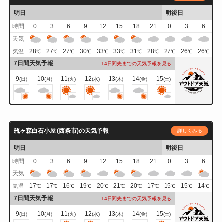
明日
明後日
時間
0
3
6
9
12
15
18
21
0
3
6
天気
28
27
27
30
33
33
31
28
27
26
26
気温
℃
℃
℃
℃
℃
℃
℃
℃
℃
℃
℃
7日間天気予報
14日間先までの天気予報を見る
9
10
11
12
13
14
15
(日)
(月)
(火)
(水)
(木)
(金)
(土)
瓶ヶ森白石小屋 (西条市)の天気予報
詳しくみる
明日
明後日
時間
0
3
6
9
12
15
18
21
0
3
6
天気
17
17
16
19
20
21
20
17
15
15
14
気温
℃
℃
℃
℃
℃
℃
℃
℃
℃
℃
℃
7日間天気予報
14日間先までの天気予報を見る
9
10
11
12
13
14
15
(日)
(月)
(火)
(水)
(木)
(金)
(土)