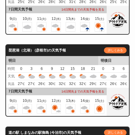
25
25
26
28
30
31
28
26
26
25
25
気温
℃
℃
℃
℃
℃
℃
℃
℃
℃
℃
℃
7日間天気予報
14日間先までの天気予報を見る
9
10
11
12
13
14
15
(日)
(月)
(火)
(水)
(木)
(金)
(土)
琵琶湖（北湖） (彦根市)の天気予報
詳しくみる
明日
明後日
時間
0
3
6
9
12
15
18
21
0
3
6
天気
27
27
26
30
32
32
32
29
27
26
26
気温
℃
℃
℃
℃
℃
℃
℃
℃
℃
℃
℃
7日間天気予報
14日間先までの天気予報を見る
9
10
11
12
13
14
15
(日)
(月)
(火)
(水)
(木)
(金)
(土)
道の駅 しまなみの駅御島 (今治市)の天気予報
詳しくみる