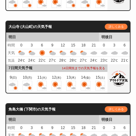
大山寺 (大山町)の天気予報
詳しくみる
明日
明後日
時間
0
3
6
9
12
15
18
21
0
3
6
天気
24
24
22
27
28
28
27
24
23
22
21
気温
℃
℃
℃
℃
℃
℃
℃
℃
℃
℃
℃
7日間天気予報
14日間先までの天気予報を見る
9
10
11
12
13
14
15
(日)
(月)
(火)
(水)
(木)
(金)
(土)
角島大橋 (下関市)の天気予報
詳しくみる
明日
明後日
時間
0
3
6
9
12
15
18
21
0
3
6
天気