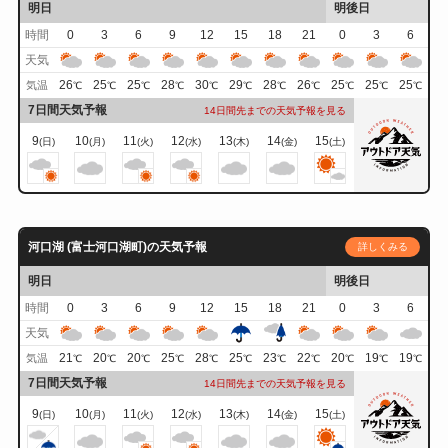
明日
明後日
時間
0
3
6
9
12
15
18
21
0
3
6
天気
26
25
25
28
30
29
28
26
25
25
25
気温
℃
℃
℃
℃
℃
℃
℃
℃
℃
℃
℃
7日間天気予報
14日間先までの天気予報を見る
9
10
11
12
13
14
15
(日)
(月)
(火)
(水)
(木)
(金)
(土)
河口湖 (富士河口湖町)の天気予報
詳しくみる
明日
明後日
時間
0
3
6
9
12
15
18
21
0
3
6
天気
21
20
20
25
28
25
23
22
20
19
19
気温
℃
℃
℃
℃
℃
℃
℃
℃
℃
℃
℃
7日間天気予報
14日間先までの天気予報を見る
9
10
11
12
13
14
15
(日)
(月)
(火)
(水)
(木)
(金)
(土)