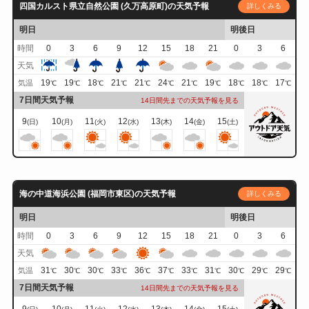
四国カルスト県立自然公園 (久万高原町)の天気予報
詳しくみる
明日
明後日
時間
0
3
6
9
12
15
18
21
0
3
6
天気
19
19
18
21
21
24
21
19
18
18
17
気温
℃
℃
℃
℃
℃
℃
℃
℃
℃
℃
℃
7日間天気予報
14日間先までの天気予報を見る
9
10
11
12
13
14
15
(日)
(月)
(火)
(水)
(木)
(金)
(土)
海の中道海浜公園 (福岡市東区)の天気予報
詳しくみる
明日
明後日
時間
0
3
6
9
12
15
18
21
0
3
6
天気
31
30
30
33
36
37
33
31
30
29
29
気温
℃
℃
℃
℃
℃
℃
℃
℃
℃
℃
℃
7日間天気予報
14日間先までの天気予報を見る