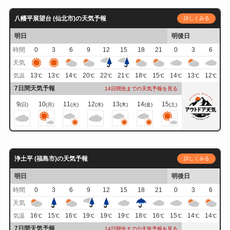
八幡平展望台 (仙北市)の天気予報
詳しくみる
明日
明後日
時間
0
3
6
9
12
15
18
21
0
3
6
天気
13
13
14
20
22
21
18
15
14
13
12
気温
℃
℃
℃
℃
℃
℃
℃
℃
℃
℃
℃
7日間天気予報
14日間先までの天気予報を見る
9
10
11
12
13
14
15
(日)
(月)
(火)
(水)
(木)
(金)
(土)
浄土平 (福島市)の天気予報
詳しくみる
明日
明後日
時間
0
3
6
9
12
15
18
21
0
3
6
天気
16
15
16
19
19
19
18
16
15
14
14
気温
℃
℃
℃
℃
℃
℃
℃
℃
℃
℃
℃
7日間天気予報
14日間先までの天気予報を見る