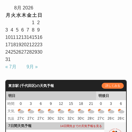
8月 2026
月
火
水
木
金
土
日
1
2
3
4
5
6
7
8
9
10
11
12
13
14
15
16
17
18
19
20
21
22
23
24
25
26
27
28
29
30
31
« 7月
9月 »
東京駅 (千代田区)の天気予報
詳しくみる
明日
明後日
時間
0
3
6
9
12
15
18
21
0
3
6
天気
27
27
27
30
32
32
30
28
27
26
26
気温
℃
℃
℃
℃
℃
℃
℃
℃
℃
℃
℃
7日間天気予報
14日間先までの天気予報を見る