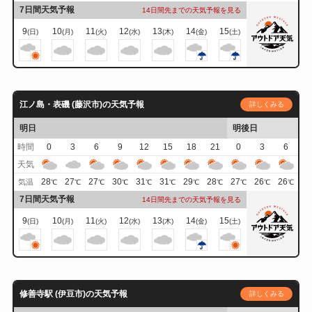
7日間天気予報
14日間先までの天気予報を見る
9
10
11
12
13
14
15
(日)
(月)
(火)
(水)
(木)
(金)
(土)
江ノ島・表磯 (藤沢市)の天気予報
詳しくみる
明日
明後日
時間
0
3
6
9
12
15
18
21
0
3
6
天気
28
27
27
30
31
31
29
28
27
26
26
気温
℃
℃
℃
℃
℃
℃
℃
℃
℃
℃
℃
7日間天気予報
14日間先までの天気予報を見る
9
10
11
12
13
14
15
(日)
(月)
(火)
(水)
(木)
(金)
(土)
修善寺駅 (伊豆市)の天気予報
詳しくみる