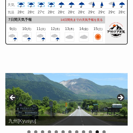
天気
28
28
27
28
28
28
28
29
29
29
28
気温
℃
℃
℃
℃
℃
℃
℃
℃
℃
℃
℃
7日間天気予報
14日間先までの天気予報を見る
9
10
11
12
13
14
15
(日)
(月)
(火)
(水)
(木)
(金)
(土)
沖縄[Okinawa]