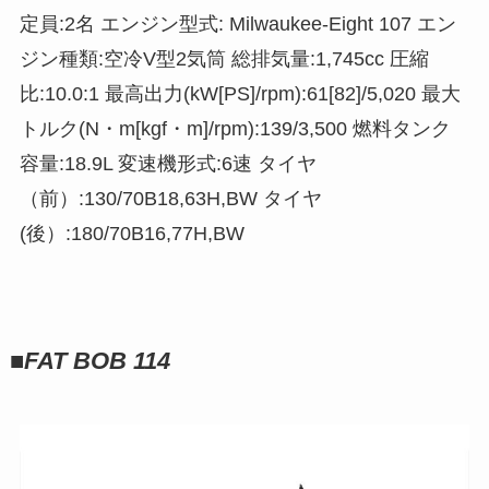
定員:2名 エンジン型式: Milwaukee-Eight 107 エン
ジン種類:空冷V型2気筒 総排気量:1,745cc 圧縮
比:10.0:1 最高出力(kW[PS]/rpm):61[82]/5,020 最大
トルク(N・m[kgf・m]/rpm):139/3,500 燃料タンク
容量:18.9L 変速機形式:6速 タイヤ
（前）:130/70B18,63H,BW タイヤ
(後）:180/70B16,77H,BW
■
FAT BOB 114