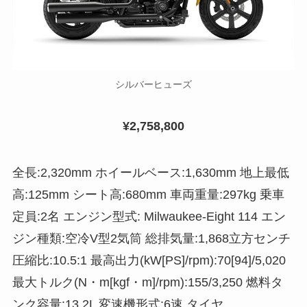
シルバーヒューズ
¥2,758,800
全長:2,320mm ホイールベース:1,630mm 地上最低
高:125mm シート高:680mm 車両重量:297kg 乗車
定員:2名 エンジン型式: Milwaukee-Eight 114 エン
ジン種類:空冷V型2気筒 総排気量:1,868立方センチ
圧縮比:10.5:1 最高出力(kW[PS]/rpm):70[94]/5,020
最大トルク(N・m[kgf・m]/rpm):155/3,250 燃料タ
ンク容量:13.2L 変速機形式:6速 タイヤ