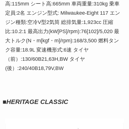
高:115mm シート高:665mm 車両重量:310kg 乗車
定員:2名 エンジン型式: Milwaukee-Eight 117 エン
ジン種類:空冷V型2気筒 総排気量:1,923cc 圧縮
比:10.2:1 最高出力(kW[PS]/rpm):76[102]/5,020 最
大トルク(N・m[kgf・m]/rpm):168/3,500 燃料タン
ク容量:18.9L 変速機形式:6速 タイヤ
（前）:130/60B21,63H,BW タイヤ
(後）:240/40B18,79V,BW
■
HERITAGE CLASSIC