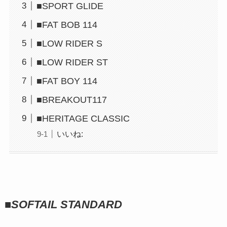
■SPORT GLIDE
■FAT BOB 114
■LOW RIDER S
■LOW RIDER ST
■FAT BOY 114
■BREAKOUT117
■HERITAGE CLASSIC
いいね:
■
SOFTAIL STANDARD