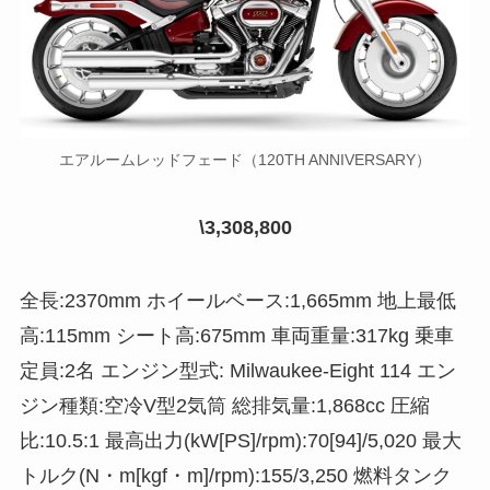
エアルームレッドフェード（120TH ANNIVERSARY）
\3,308,800
全長:2370mm ホイールベース:1,665mm 地上最低
高:115mm シート高:675mm 車両重量:317kg 乗車
定員:2名 エンジン型式: Milwaukee-Eight 114 エン
ジン種類:空冷V型2気筒 総排気量:1,868cc 圧縮
比:10.5:1 最高出力(kW[PS]/rpm):70[94]/5,020 最大
トルク(N・m[kgf・m]/rpm):155/3,250 燃料タンク