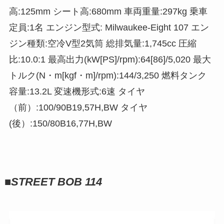
高:125mm シート高:680mm 車両重量:297kg 乗車
定員:1名 エンジン型式: Milwaukee-Eight 107 エン
ジン種類:空冷V型2気筒 総排気量:1,745cc 圧縮
比:10.0:1 最高出力(kW[PS]/rpm):64[86]/5,020 最大
トルク(N・m[kgf・m]/rpm):144/3,250 燃料タンク
容量:13.2L 変速機形式:6速 タイヤ
（前）:100/90B19,57H,BW タイヤ
(後）:150/80B16,77H,BW
■
STREET BOB
114