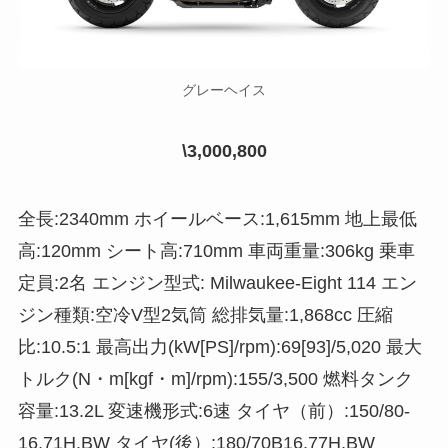
グレーヘイス
\3,000,800
全長:2340mm ホイールベース:1,615mm 地上最低
高:120mm シート高:710mm 車両重量:306kg 乗車
定員:2名 エンジン型式: Milwaukee-Eight 114 エン
ジン種類:空冷V型2気筒 総排気量:1,868cc 圧縮
比:10.5:1 最高出力(kW[PS]/rpm):69[93]/5,020 最大
トルク(N・m[kgf・m]/rpm):155/3,500 燃料タンク
容量:13.2L 変速機形式:6速 タイヤ（前）:150/80-
16,71H,BW タイヤ(後）:180/70B16,77H,BW