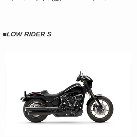
■
LOW RIDER S