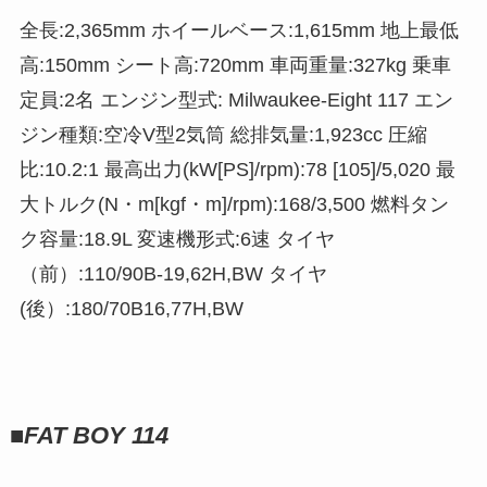
全長:2,365mm ホイールベース:1,615mm 地上最低
高:150mm シート高:720mm 車両重量:327kg 乗車
定員:2名 エンジン型式: Milwaukee-Eight 117 エン
ジン種類:空冷V型2気筒 総排気量:1,923cc 圧縮
比:10.2:1 最高出力(kW[PS]/rpm):78 [105]/5,020 最
大トルク(N・m[kgf・m]/rpm):168/3,500 燃料タン
ク容量:18.9L 変速機形式:6速 タイヤ
（前）:110/90B-19,62H,BW タイヤ
(後）:180/70B16,77H,BW
■
FAT BOY 114