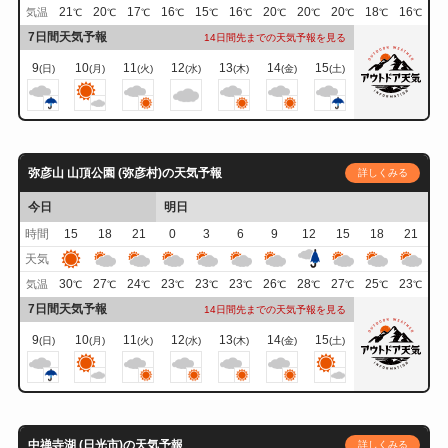
21
20
17
16
15
16
20
20
20
18
16
気温
℃
℃
℃
℃
℃
℃
℃
℃
℃
℃
℃
7日間天気予報
14日間先までの天気予報を見る
9
10
11
12
13
14
15
(日)
(月)
(火)
(水)
(木)
(金)
(土)
弥彦山 山頂公園 (弥彦村)の天気予報
詳しくみる
今日
明日
時間
15
18
21
0
3
6
9
12
15
18
21
天気
30
27
24
23
23
23
26
28
27
25
23
気温
℃
℃
℃
℃
℃
℃
℃
℃
℃
℃
℃
7日間天気予報
14日間先までの天気予報を見る
9
10
11
12
13
14
15
(日)
(月)
(火)
(水)
(木)
(金)
(土)
中禅寺湖 (日光市)の天気予報
詳しくみる