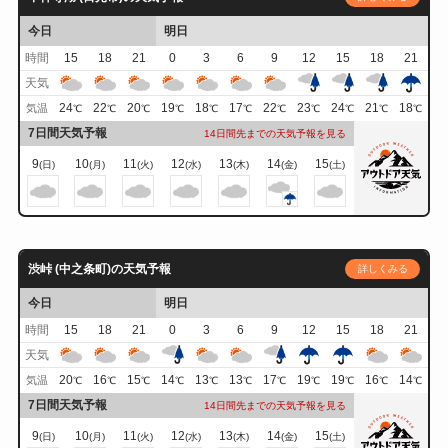
今日
明日
時間
15
18
21
0
3
6
9
12
15
18
21
天気
24
22
20
19
18
17
22
23
24
21
18
気温
℃
℃
℃
℃
℃
℃
℃
℃
℃
℃
℃
7日間天気予報
14日間先までの天気予報を見る
9
10
11
12
13
14
15
(日)
(月)
(火)
(水)
(木)
(金)
(土)
渋峠 (中之条町)の天気予報
詳しくみる
今日
明日
時間
15
18
21
0
3
6
9
12
15
18
21
天気
20
16
15
14
13
13
17
19
19
16
14
気温
℃
℃
℃
℃
℃
℃
℃
℃
℃
℃
℃
7日間天気予報
14日間先までの天気予報を見る
9
10
11
12
13
14
15
(日)
(月)
(火)
(水)
(木)
(金)
(土)