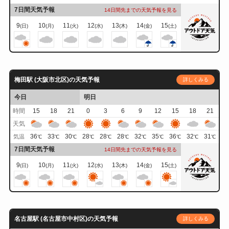
7日間天気予報
14日間先までの天気予報を見る
9
10
11
12
13
14
15
(日)
(月)
(火)
(水)
(木)
(金)
(土)
梅田駅 (大阪市北区)の天気予報
詳しくみる
今日
明日
時間
15
18
21
0
3
6
9
12
15
18
21
天気
36
33
30
28
28
28
32
35
36
32
31
気温
℃
℃
℃
℃
℃
℃
℃
℃
℃
℃
℃
7日間天気予報
14日間先までの天気予報を見る
9
10
11
12
13
14
15
(日)
(月)
(火)
(水)
(木)
(金)
(土)
名古屋駅 (名古屋市中村区)の天気予報
詳しくみる