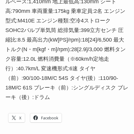
ルベース:1,410mm 地上最低高:130mm シート
高:790mm 車両重量:175kg 乗車定員:2名 エンジン
型式:M410E エンジン種類:空冷4ストローク
SOHC2バルブ単気筒 総排気量:399立方センチ 圧
縮比:8.5 最高出力(kW[PS]/rpm):18[24]/6,500 最大
トルク(N・m[kgf・m]/rpm):28[2.9]/3,000 燃料タン
ク容量:12.0L 燃料消費量（※60km/h定地走
行）:40.7km/L 変速機形式:6速 タイヤ
（前）:90/100-18M/C 54S タイヤ(後）:110/90-
18M/C 61S ブレーキ（前）:シングルディスク ブレ
ーキ（後）:ドラム
X
Facebook