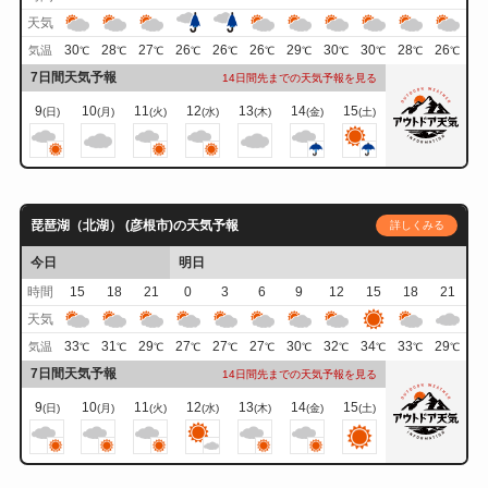
天気
30
28
27
26
26
26
29
30
30
28
26
気温
℃
℃
℃
℃
℃
℃
℃
℃
℃
℃
℃
7日間天気予報
14日間先までの天気予報を見る
9
10
11
12
13
14
15
(日)
(月)
(火)
(水)
(木)
(金)
(土)
琵琶湖（北湖） (彦根市)の天気予報
詳しくみる
今日
明日
時間
15
18
21
0
3
6
9
12
15
18
21
天気
33
31
29
27
27
27
30
32
34
33
29
気温
℃
℃
℃
℃
℃
℃
℃
℃
℃
℃
℃
7日間天気予報
14日間先までの天気予報を見る
9
10
11
12
13
14
15
(日)
(月)
(火)
(水)
(木)
(金)
(土)