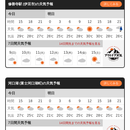
修善寺駅 (伊豆市)の天気予報
詳しくみる
今日
明日
時間
15
18
21
0
3
6
9
12
15
18
21
天気
29
28
27
26
25
25
28
30
30
28
26
気温
℃
℃
℃
℃
℃
℃
℃
℃
℃
℃
℃
7日間天気予報
14日間先までの天気予報を見る
9
10
11
12
13
14
15
(日)
(月)
(火)
(水)
(木)
(金)
(土)
河口湖 (富士河口湖町)の天気予報
詳しくみる
今日
明日
時間
15
18
21
0
3
6
9
12
15
18
21
天気
27
25
22
21
20
20
25
29
28
25
21
気温
℃
℃
℃
℃
℃
℃
℃
℃
℃
℃
℃
7日間天気予報
14日間先までの天気予報を見る