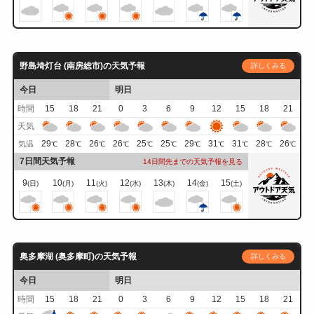
野島埼灯台 (南房総市)の天気予報
詳しくみる
今日
明日
時間
15
18
21
0
3
6
9
12
15
18
21
天気
29
28
26
26
25
25
29
31
31
28
26
気温
℃
℃
℃
℃
℃
℃
℃
℃
℃
℃
℃
7日間天気予報
14日間先までの天気予報を見る
9
10
11
12
13
14
15
(日)
(月)
(火)
(水)
(木)
(金)
(土)
奥多摩湖 (奥多摩町)の天気予報
詳しくみる
今日
明日
時間
15
18
21
0
3
6
9
12
15
18
21