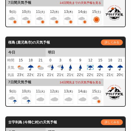
7日間天気予報
14日間先までの天気予報を見る
9
10
11
12
13
14
15
(日)
(月)
(火)
(水)
(木)
(金)
(土)
桜島 (鹿児島市)の天気予報
詳しくみる
今日
明日
時間
15
18
21
0
3
6
9
12
15
18
21
天気
23
22
21
21
21
21
22
22
22
21
20
気温
℃
℃
℃
℃
℃
℃
℃
℃
℃
℃
℃
7日間天気予報
14日間先までの天気予報を見る
9
10
11
12
13
14
15
(日)
(月)
(火)
(水)
(木)
(金)
(土)
古宇利島 (今帰仁村)の天気予報
詳しくみる