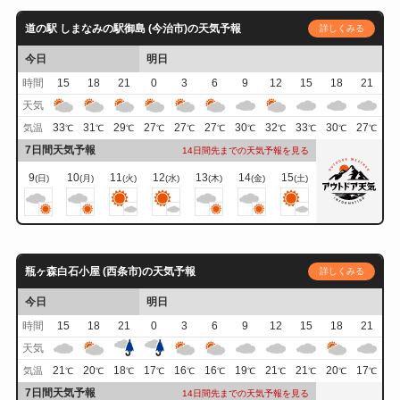
道の駅 しまなみの駅御島 (今治市)の天気予報
詳しくみる
今日
明日
時間
15
18
21
0
3
6
9
12
15
18
21
天気
33
31
29
27
27
27
30
32
33
30
27
気温
℃
℃
℃
℃
℃
℃
℃
℃
℃
℃
℃
7日間天気予報
14日間先までの天気予報を見る
9
10
11
12
13
14
15
(日)
(月)
(火)
(水)
(木)
(金)
(土)
瓶ヶ森白石小屋 (西条市)の天気予報
詳しくみる
今日
明日
時間
15
18
21
0
3
6
9
12
15
18
21
天気
21
20
18
17
16
16
19
21
21
20
17
気温
℃
℃
℃
℃
℃
℃
℃
℃
℃
℃
℃
7日間天気予報
14日間先までの天気予報を見る