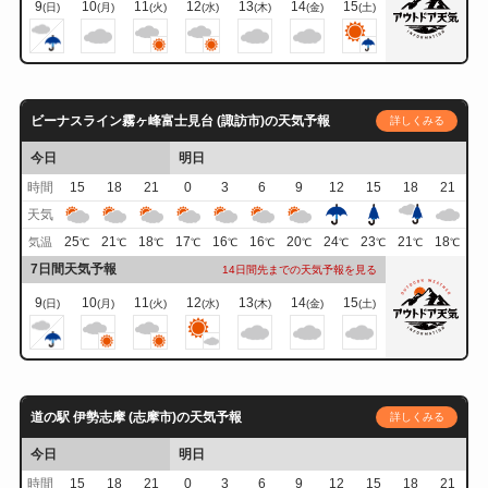
9
10
11
12
13
14
15
(日)
(月)
(火)
(水)
(木)
(金)
(土)
ビーナスライン霧ヶ峰富士見台 (諏訪市)の天気予報
詳しくみる
今日
明日
時間
15
18
21
0
3
6
9
12
15
18
21
天気
25
21
18
17
16
16
20
24
23
21
18
気温
℃
℃
℃
℃
℃
℃
℃
℃
℃
℃
℃
7日間天気予報
14日間先までの天気予報を見る
9
10
11
12
13
14
15
(日)
(月)
(火)
(水)
(木)
(金)
(土)
道の駅 伊勢志摩 (志摩市)の天気予報
詳しくみる
今日
明日
時間
15
18
21
0
3
6
9
12
15
18
21