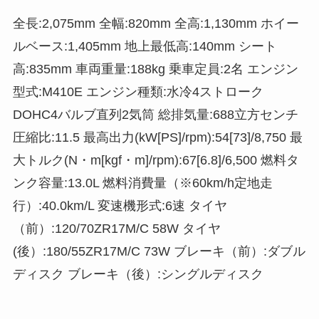
全長:2,075mm 全幅:820mm 全高:1,130mm ホイー
ルベース:1,405mm 地上最低高:140mm シート
高:835mm 車両重量:188kg 乗車定員:2名 エンジン
型式:M410E エンジン種類:水冷4ストローク
DOHC4バルブ直列2気筒 総排気量:688立方センチ
圧縮比:11.5 最高出力(kW[PS]/rpm):54[73]/8,750 最
大トルク(N・m[kgf・m]/rpm):67[6.8]/6,500 燃料タ
ンク容量:13.0L 燃料消費量（※60km/h定地走
行）:40.0km/L 変速機形式:6速 タイヤ
（前）:120/70ZR17M/C 58W タイヤ
(後）:180/55ZR17M/C 73W ブレーキ（前）:ダブル
ディスク ブレーキ（後）:シングルディスク