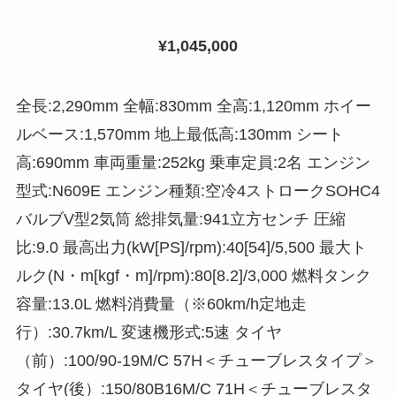
¥1,045,000
全長:2,290mm 全幅:830mm 全高:1,120mm ホイー
ルベース:1,570mm 地上最低高:130mm シート
高:690mm 車両重量:252kg 乗車定員:2名 エンジン
型式:N609E エンジン種類:空冷4ストロークSOHC4
バルブV型2気筒 総排気量:941立方センチ 圧縮
比:9.0 最高出力(kW[PS]/rpm):40[54]/5,500 最大ト
ルク(N・m[kgf・m]/rpm):80[8.2]/3,000 燃料タンク
容量:13.0L 燃料消費量（※60km/h定地走
行）:30.7km/L 変速機形式:5速 タイヤ
（前）:100/90-19M/C 57H＜チューブレスタイプ＞
タイヤ(後）:150/80B16M/C 71H＜チューブレスタ