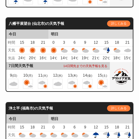
八幡平展望台 (仙北市)の天気予報
詳しくみる
今日
明日
時間
15
18
21
0
3
6
9
12
15
18
21
天気
24
20
16
14
14
14
19
21
22
18
15
気温
℃
℃
℃
℃
℃
℃
℃
℃
℃
℃
℃
7日間天気予報
14日間先までの天気予報を見る
9
10
11
12
13
14
15
(日)
(月)
(火)
(水)
(木)
(金)
(土)
浄土平 (福島市)の天気予報
詳しくみる
今日
明日
時間
15
18
21
0
3
6
9
12
15
18
21
天気