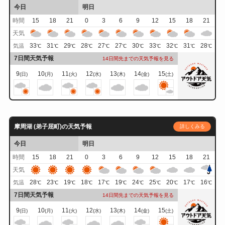
今日
明日
時間
15
18
21
0
3
6
9
12
15
18
21
天気
33
31
29
28
27
27
30
33
32
31
28
気温
℃
℃
℃
℃
℃
℃
℃
℃
℃
℃
℃
7日間天気予報
14日間先までの天気予報を見る
9
10
11
12
13
14
15
(日)
(月)
(火)
(水)
(木)
(金)
(土)
摩周湖 (弟子屈町)の天気予報
詳しくみる
今日
明日
時間
15
18
21
0
3
6
9
12
15
18
21
天気
28
23
19
18
17
19
24
25
20
17
16
気温
℃
℃
℃
℃
℃
℃
℃
℃
℃
℃
℃
7日間天気予報
14日間先までの天気予報を見る
9
10
11
12
13
14
15
(日)
(月)
(火)
(水)
(木)
(金)
(土)