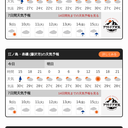
天気
29
27
24
22
21
22
25
29
30
27
24
気温
℃
℃
℃
℃
℃
℃
℃
℃
℃
℃
℃
7日間天気予報
14日間先までの天気予報を見る
9
10
11
12
13
14
15
(日)
(月)
(火)
(水)
(木)
(金)
(土)
江ノ島・表磯 (藤沢市)の天気予報
詳しくみる
今日
明日
時間
15
18
21
0
3
6
9
12
15
18
21
天気
30
29
28
27
26
27
30
32
32
29
28
気温
℃
℃
℃
℃
℃
℃
℃
℃
℃
℃
℃
7日間天気予報
14日間先までの天気予報を見る
9
10
11
12
13
14
15
(日)
(月)
(火)
(水)
(木)
(金)
(土)