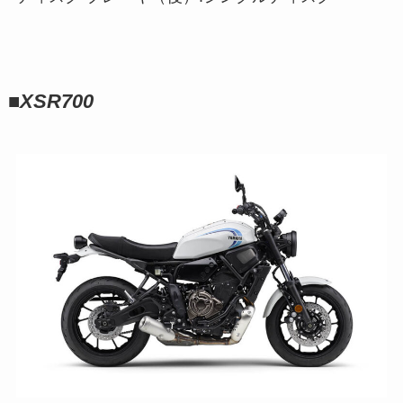
■
XSR700