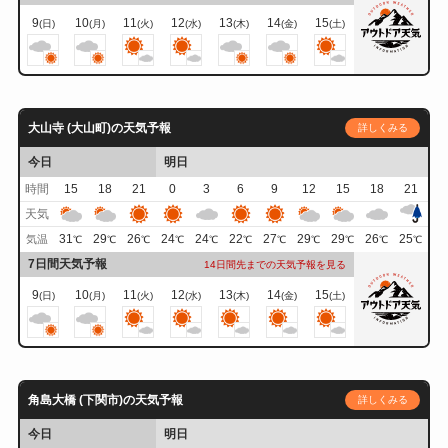
9
10
11
12
13
14
15
(日)
(月)
(火)
(水)
(木)
(金)
(土)
大山寺 (大山町)の天気予報
詳しくみる
今日
明日
時間
15
18
21
0
3
6
9
12
15
18
21
天気
31
29
26
24
24
22
27
29
29
26
25
気温
℃
℃
℃
℃
℃
℃
℃
℃
℃
℃
℃
7日間天気予報
14日間先までの天気予報を見る
9
10
11
12
13
14
15
(日)
(月)
(火)
(水)
(木)
(金)
(土)
角島大橋 (下関市)の天気予報
詳しくみる
今日
明日