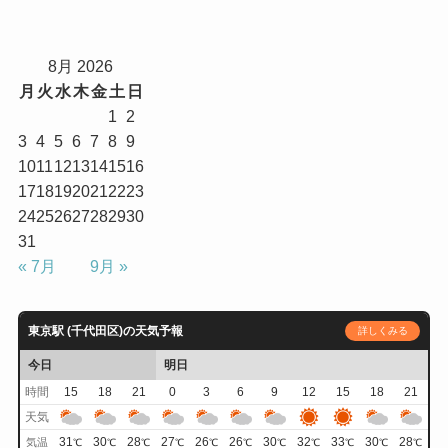
8月 2026
月
火
水
木
金
土
日
1
2
3
4
5
6
7
8
9
10
11
12
13
14
15
16
17
18
19
20
21
22
23
24
25
26
27
28
29
30
31
« 7月
9月 »
東京駅 (千代田区)の天気予報
詳しくみる
今日
明日
時間
15
18
21
0
3
6
9
12
15
18
21
天気
31
30
28
27
26
26
30
32
33
30
28
気温
℃
℃
℃
℃
℃
℃
℃
℃
℃
℃
℃