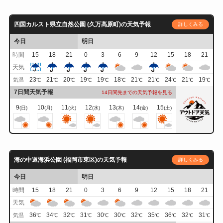
四国カルスト県立自然公園 (久万高原町)の天気予報
詳しくみる
今日
明日
時間
15
18
21
0
3
6
9
12
15
18
21
天気
23
21
20
19
19
18
21
21
24
21
19
気温
℃
℃
℃
℃
℃
℃
℃
℃
℃
℃
℃
7日間天気予報
14日間先までの天気予報を見る
9
10
11
12
13
14
15
(日)
(月)
(火)
(水)
(木)
(金)
(土)
海の中道海浜公園 (福岡市東区)の天気予報
詳しくみる
今日
明日
時間
15
18
21
0
3
6
9
12
15
18
21
天気
36
34
32
31
30
30
32
35
36
32
31
気温
℃
℃
℃
℃
℃
℃
℃
℃
℃
℃
℃