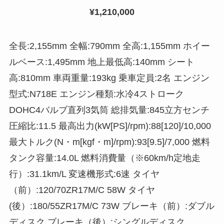
¥1,210,000
全長:2,155mm 全幅:790mm 全高:1,155mm ホイー
ルベース:1,495mm 地上最低高:140mm シート
高:810mm 車両重量:193kg 乗車定員:2名 エンジン
型式:N718E エンジン種類:水冷4ストローク
DOHC4バルブ直列3気筒 総排気量:845立方センチ
圧縮比:11.5 最高出力(kW[PS]/rpm):88[120]/10,000
最大トルク(N・m[kgf・m]/rpm):93[9.5]/7,000 燃料
タンク容量:14.0L 燃料消費量（※60km/h定地走
行）:31.1km/L 変速機形式:6速 タイヤ
（前）:120/70ZR17M/C 58W タイヤ
(後）:180/55ZR17M/C 73W ブレーキ（前）:ダブル
ディスク ブレーキ（後）:シングルディスク