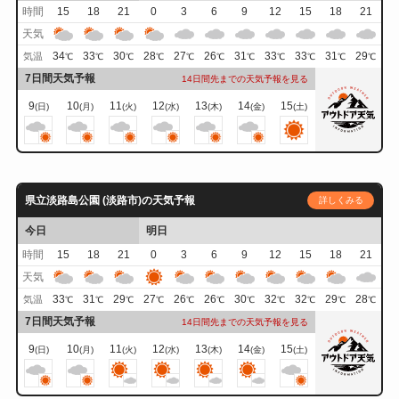
時間
15
18
21
0
3
6
9
12
15
18
21
天気
34
33
30
28
27
26
31
33
33
31
29
気温
℃
℃
℃
℃
℃
℃
℃
℃
℃
℃
℃
7日間天気予報
14日間先までの天気予報を見る
9
10
11
12
13
14
15
(日)
(月)
(火)
(水)
(木)
(金)
(土)
県立淡路島公園 (淡路市)の天気予報
詳しくみる
今日
明日
時間
15
18
21
0
3
6
9
12
15
18
21
天気
33
31
29
27
26
26
30
32
32
29
28
気温
℃
℃
℃
℃
℃
℃
℃
℃
℃
℃
℃
7日間天気予報
14日間先までの天気予報を見る
9
10
11
12
13
14
15
(日)
(月)
(火)
(水)
(木)
(金)
(土)