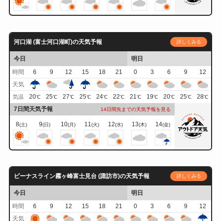
河口湖 (富士河口湖町)の天気予報
詳しくみる
今日
明日
時間
6
9
12
15
18
21
0
3
6
9
12
天気
20
25
27
25
24
22
21
19
20
25
28
気温
℃
℃
℃
℃
℃
℃
℃
℃
℃
℃
℃
7日間天気予報
14日間先までの天気予報を見る
8
9
10
11
12
13
14
(土)
(日)
(月)
(火)
(水)
(木)
(金)
ビーナスライン霧ヶ峰富士見台 (諏訪市)の天気予報
詳しくみる
今日
明日
時間
6
9
12
15
18
21
0
3
6
9
12
天気