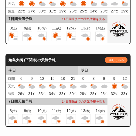
天気
22
27
30
31
29
26
25
24
23
27
29
気温
℃
℃
℃
℃
℃
℃
℃
℃
℃
℃
℃
7日間天気予報
14日間先までの天気予報を見る
8
9
10
11
12
13
14
(土)
(日)
(月)
(火)
(水)
(木)
(金)
角島大橋 (下関市)の天気予報
詳しくみる
今日
明日
時間
6
9
12
15
18
21
0
3
6
9
12
天気
26
31
33
34
33
30
28
28
28
32
33
気温
℃
℃
℃
℃
℃
℃
℃
℃
℃
℃
℃
7日間天気予報
14日間先までの天気予報を見る
8
9
10
11
12
13
14
(土)
(日)
(月)
(火)
(水)
(木)
(金)