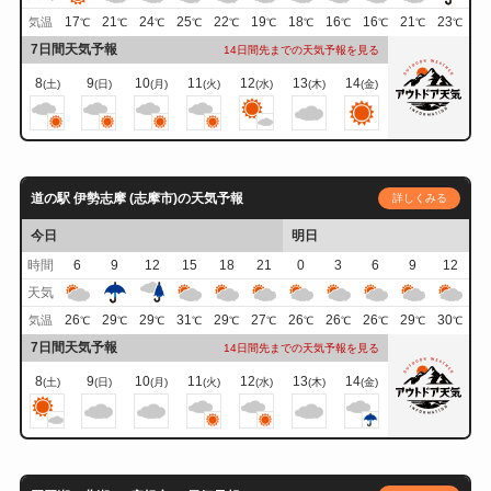
17
21
24
25
22
19
18
16
16
21
23
気温
℃
℃
℃
℃
℃
℃
℃
℃
℃
℃
℃
7日間天気予報
14日間先までの天気予報を見る
8
9
10
11
12
13
14
(土)
(日)
(月)
(火)
(水)
(木)
(金)
道の駅 伊勢志摩 (志摩市)の天気予報
詳しくみる
今日
明日
時間
6
9
12
15
18
21
0
3
6
9
12
天気
26
29
29
31
29
27
26
26
26
29
30
気温
℃
℃
℃
℃
℃
℃
℃
℃
℃
℃
℃
7日間天気予報
14日間先までの天気予報を見る
8
9
10
11
12
13
14
(土)
(日)
(月)
(火)
(水)
(木)
(金)