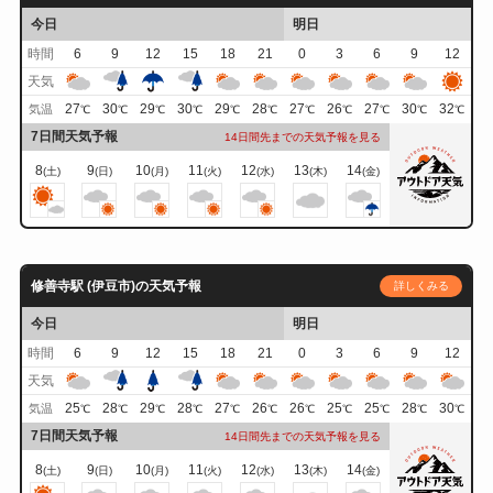
今日
明日
時間
6
9
12
15
18
21
0
3
6
9
12
天気
27
30
29
30
29
28
27
26
27
30
32
気温
℃
℃
℃
℃
℃
℃
℃
℃
℃
℃
℃
7日間天気予報
14日間先までの天気予報を見る
8
9
10
11
12
13
14
(土)
(日)
(月)
(火)
(水)
(木)
(金)
修善寺駅 (伊豆市)の天気予報
詳しくみる
今日
明日
時間
6
9
12
15
18
21
0
3
6
9
12
天気
25
28
29
28
27
26
26
25
25
28
30
気温
℃
℃
℃
℃
℃
℃
℃
℃
℃
℃
℃
7日間天気予報
14日間先までの天気予報を見る
8
9
10
11
12
13
14
(土)
(日)
(月)
(火)
(水)
(木)
(金)