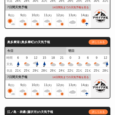
26
28
30
31
28
26
26
25
25
30
31
気温
℃
℃
℃
℃
℃
℃
℃
℃
℃
℃
℃
7日間天気予報
14日間先までの天気予報を見る
8
9
10
11
12
13
14
(土)
(日)
(月)
(火)
(水)
(木)
(金)
奥多摩湖 (奥多摩町)の天気予報
詳しくみる
今日
明日
時間
6
9
12
15
18
21
0
3
6
9
12
天気
21
25
29
28
26
24
22
21
21
25
28
気温
℃
℃
℃
℃
℃
℃
℃
℃
℃
℃
℃
7日間天気予報
14日間先までの天気予報を見る
8
9
10
11
12
13
14
(土)
(日)
(月)
(火)
(水)
(木)
(金)
江ノ島・表磯 (藤沢市)の天気予報
詳しくみる