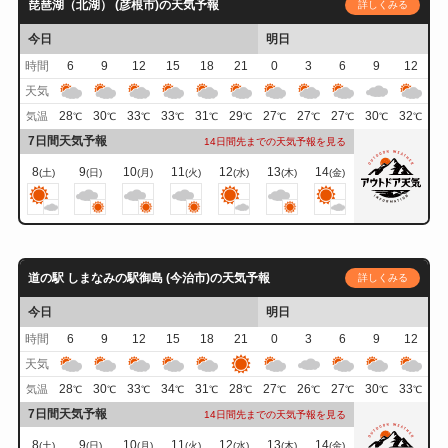
琵琶湖（北湖） (彦根市)の天気予報
詳しくみる
今日
明日
時間
6
9
12
15
18
21
0
3
6
9
12
天気
28
30
33
33
31
29
27
27
27
30
32
気温
℃
℃
℃
℃
℃
℃
℃
℃
℃
℃
℃
7日間天気予報
14日間先までの天気予報を見る
8
9
10
11
12
13
14
(土)
(日)
(月)
(火)
(水)
(木)
(金)
道の駅 しまなみの駅御島 (今治市)の天気予報
詳しくみる
今日
明日
時間
6
9
12
15
18
21
0
3
6
9
12
天気
28
30
33
34
31
28
27
26
27
30
33
気温
℃
℃
℃
℃
℃
℃
℃
℃
℃
℃
℃
7日間天気予報
14日間先までの天気予報を見る
8
9
10
11
12
13
14
(土)
(日)
(月)
(火)
(水)
(木)
(金)