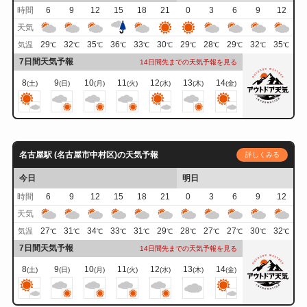
時間
6
9
12
15
18
21
0
3
6
9
12
天気
29
32
35
36
33
30
29
28
29
32
35
気温
℃
℃
℃
℃
℃
℃
℃
℃
℃
℃
℃
7日間天気予報
14日間先までの天気予報を見る
8
9
10
11
12
13
14
(土)
(日)
(月)
(火)
(水)
(木)
(金)
名古屋駅 (名古屋市中村区)の天気予報
詳しくみる
今日
明日
時間
6
9
12
15
18
21
0
3
6
9
12
天気
27
31
34
33
31
29
28
27
27
30
32
気温
℃
℃
℃
℃
℃
℃
℃
℃
℃
℃
℃
7日間天気予報
14日間先までの天気予報を見る
8
9
10
11
12
13
14
(土)
(日)
(月)
(火)
(水)
(木)
(金)