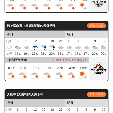
瓶ヶ森白石小屋 (西条市)の天気予報
詳しくみる
今日
明日
時間
6
9
12
15
18
21
0
3
6
9
12
天気
15
19
21
22
20
18
17
17
17
20
20
気温
℃
℃
℃
℃
℃
℃
℃
℃
℃
℃
℃
7日間天気予報
14日間先までの天気予報を見る
8
9
10
11
12
13
14
(土)
(日)
(月)
(火)
(水)
(木)
(金)
大山寺 (大山町)の天気予報
詳しくみる
今日
明日
時間
6
9
12
15
18
21
0
3
6
9
12