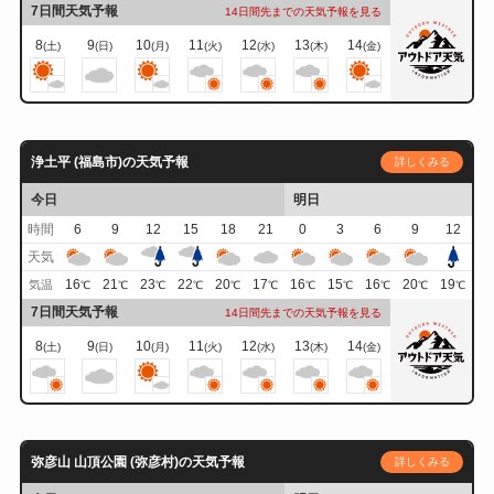
7日間天気予報
14日間先までの天気予報を見る
8
9
10
11
12
13
14
(土)
(日)
(月)
(火)
(水)
(木)
(金)
浄土平 (福島市)の天気予報
詳しくみる
今日
明日
時間
6
9
12
15
18
21
0
3
6
9
12
天気
16
21
23
22
20
17
16
15
16
20
19
気温
℃
℃
℃
℃
℃
℃
℃
℃
℃
℃
℃
7日間天気予報
14日間先までの天気予報を見る
8
9
10
11
12
13
14
(土)
(日)
(月)
(火)
(水)
(木)
(金)
弥彦山 山頂公園 (弥彦村)の天気予報
詳しくみる