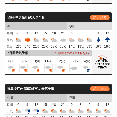
渋峠 (中之条町)の天気予報
詳しくみる
今日
明日
時間
6
9
12
15
18
21
0
3
6
9
12
天気
12
17
21
20
17
15
14
13
13
16
18
気温
℃
℃
℃
℃
℃
℃
℃
℃
℃
℃
℃
7日間天気予報
14日間先までの天気予報を見る
8
9
10
11
12
13
14
(土)
(日)
(月)
(火)
(水)
(木)
(金)
野島埼灯台 (南房総市)の天気予報
詳しくみる
今日
明日
時間
6
9
12
15
18
21
0
3
6
9
12
天気