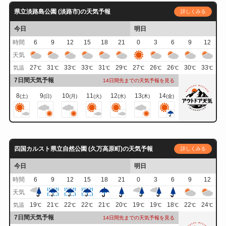
県立淡路島公園 (淡路市)の天気予報
詳しくみる
今日
明日
時間
6
9
12
15
18
21
0
3
6
9
12
天気
27
31
33
33
31
29
27
26
26
30
33
気温
℃
℃
℃
℃
℃
℃
℃
℃
℃
℃
℃
7日間天気予報
14日間先までの天気予報を見る
8
9
10
11
12
13
14
(土)
(日)
(月)
(火)
(水)
(木)
(金)
四国カルスト県立自然公園 (久万高原町)の天気予報
詳しくみる
今日
明日
時間
6
9
12
15
18
21
0
3
6
9
12
天気
19
21
22
22
21
20
19
19
18
22
24
気温
℃
℃
℃
℃
℃
℃
℃
℃
℃
℃
℃
7日間天気予報
14日間先までの天気予報を見る