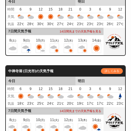
今日
明日
時間
6
9
12
15
18
21
0
3
6
9
12
天気
22
28
30
30
27
24
23
23
23
26
27
気温
℃
℃
℃
℃
℃
℃
℃
℃
℃
℃
℃
7日間天気予報
14日間先までの天気予報を見る
8
9
10
11
12
13
14
(土)
(日)
(月)
(火)
(水)
(木)
(金)
中禅寺湖 (日光市)の天気予報
詳しくみる
今日
明日
時間
6
9
12
15
18
21
0
3
6
9
12
天気
18
23
25
24
21
20
19
17
17
22
23
気温
℃
℃
℃
℃
℃
℃
℃
℃
℃
℃
℃
7日間天気予報
14日間先までの天気予報を見る
8
9
10
11
12
13
14
(土)
(日)
(月)
(火)
(水)
(木)
(金)