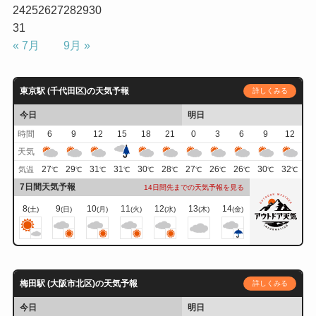
24
25
26
27
28
29
30
31
« 7月
9月 »
東京駅 (千代田区)の天気予報
詳しくみる
今日
明日
時間
6
9
12
15
18
21
0
3
6
9
12
天気
27
29
31
31
30
28
27
26
26
30
32
気温
℃
℃
℃
℃
℃
℃
℃
℃
℃
℃
℃
7日間天気予報
14日間先までの天気予報を見る
8
9
10
11
12
13
14
(土)
(日)
(月)
(火)
(水)
(木)
(金)
梅田駅 (大阪市北区)の天気予報
詳しくみる
今日
明日