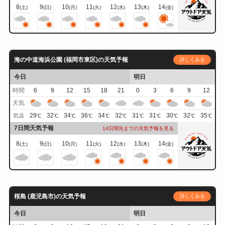
8
9
10
11
12
13
14
(土)
(日)
(月)
(火)
(水)
(木)
(金)
海の中道海浜公園 (福岡市東区)の天気予報
詳しくみる
今日
明日
時間
6
9
12
15
18
21
0
3
6
9
12
天気
29
32
34
36
34
32
31
31
30
32
35
気温
℃
℃
℃
℃
℃
℃
℃
℃
℃
℃
℃
7日間天気予報
14日間先までの天気予報を見る
8
9
10
11
12
13
14
(土)
(日)
(月)
(火)
(水)
(木)
(金)
桜島 (鹿児島市)の天気予報
詳しくみる
今日
明日