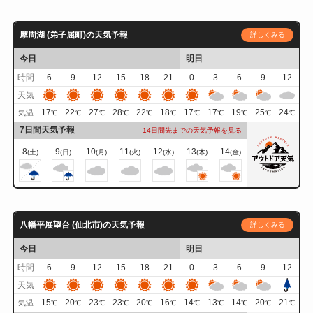
摩周湖 (弟子屈町)の天気予報
詳しくみる
今日
明日
時間
6
9
12
15
18
21
0
3
6
9
12
天気
17
22
27
28
22
18
17
17
19
25
24
気温
℃
℃
℃
℃
℃
℃
℃
℃
℃
℃
℃
7日間天気予報
14日間先までの天気予報を見る
8
9
10
11
12
13
14
(土)
(日)
(月)
(火)
(水)
(木)
(金)
八幡平展望台 (仙北市)の天気予報
詳しくみる
今日
明日
時間
6
9
12
15
18
21
0
3
6
9
12
天気
15
20
23
23
20
16
14
13
14
20
21
気温
℃
℃
℃
℃
℃
℃
℃
℃
℃
℃
℃