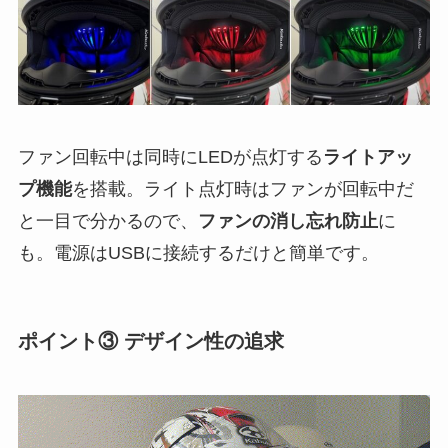
ファン回転中は同時にLEDが点灯する
ライトアッ
プ機能
を搭載。ライト点灯時はファンが回転中だ
と一目で分かるので、
ファンの消し忘れ防止
に
も。電源はUSBに接続するだけと簡単です。
ポイント③ デザイン性の追求