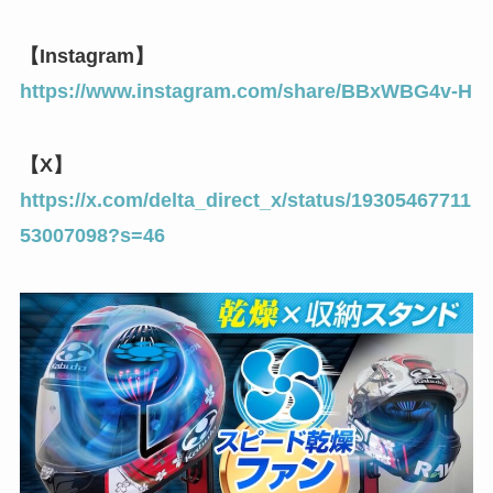
【Instagram】
https://www.instagram.com/share/BBxWBG4v-H
【X】
https://x.com/delta_direct_x/status/19305467711
53007098?s=46