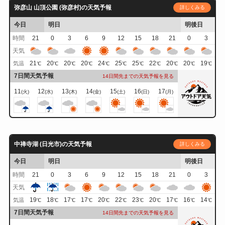
弥彦山 山頂公園 (弥彦村)の天気予報
詳しくみる
今日
明日
明後日
時間
21
0
3
6
9
12
15
18
21
0
3
天気
21
20
20
20
24
25
25
22
20
20
19
気温
℃
℃
℃
℃
℃
℃
℃
℃
℃
℃
℃
7日間天気予報
14日間先までの天気予報を見る
11
12
13
14
15
16
17
(火)
(水)
(木)
(金)
(土)
(日)
(月)
中禅寺湖 (日光市)の天気予報
詳しくみる
今日
明日
明後日
時間
21
0
3
6
9
12
15
18
21
0
3
天気
19
18
17
17
20
22
23
20
17
16
14
気温
℃
℃
℃
℃
℃
℃
℃
℃
℃
℃
℃
7日間天気予報
14日間先までの天気予報を見る