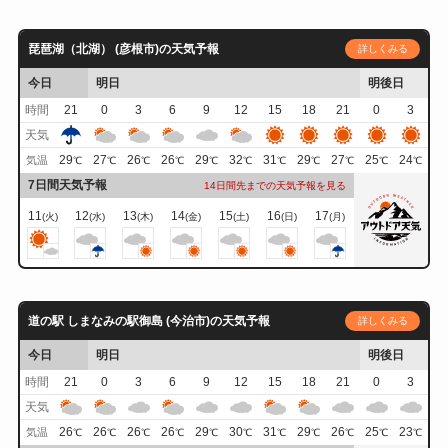
琵琶湖（北湖） (彦根市)の天気予報
詳しくみる
今日
明日
明後日
時間
21
0
3
6
9
12
15
18
21
0
3
天気
29
27
26
26
29
32
31
29
27
25
24
気温
℃
℃
℃
℃
℃
℃
℃
℃
℃
℃
℃
7日間天気予報
14日間先までの天気予報を見る
11
12
13
14
15
16
17
(火)
(水)
(木)
(金)
(土)
(日)
(月)
道の駅 しまなみの駅御島 (今治市)の天気予報
詳しくみる
今日
明日
明後日
時間
21
0
3
6
9
12
15
18
21
0
3
天気
26
26
26
26
29
30
31
29
26
25
23
気温
℃
℃
℃
℃
℃
℃
℃
℃
℃
℃
℃