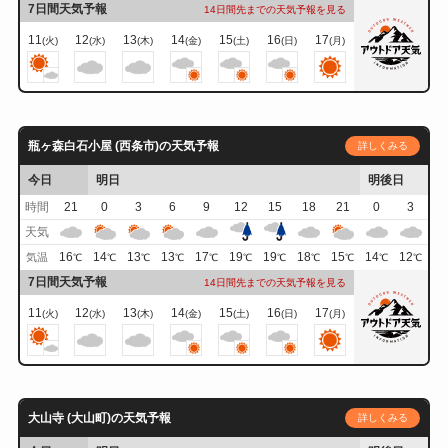
7日間天気予報
14日間先までの天気予報を見る
11
12
13
14
15
16
17
(火)
(水)
(木)
(金)
(土)
(日)
(月)
瓶ヶ森白石小屋 (西条市)の天気予報
詳しくみる
今日
明日
明後日
時間
21
0
3
6
9
12
15
18
21
0
3
天気
16
14
13
13
17
19
19
18
15
14
12
気温
℃
℃
℃
℃
℃
℃
℃
℃
℃
℃
℃
7日間天気予報
14日間先までの天気予報を見る
11
12
13
14
15
16
17
(火)
(水)
(木)
(金)
(土)
(日)
(月)
大山寺 (大山町)の天気予報
詳しくみる