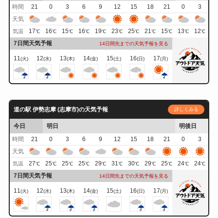
時間
21
0
3
6
9
12
15
18
21
0
3
天気
17
16
15
16
19
23
25
21
15
13
12
気温
℃
℃
℃
℃
℃
℃
℃
℃
℃
℃
℃
7日間天気予報
14日間先までの天気予報を見る
11
12
13
14
15
16
17
(火)
(水)
(木)
(金)
(土)
(日)
(月)
道の駅 伊勢志摩 (志摩市)の天気予報
詳しくみる
今日
明日
明後日
時間
21
0
3
6
9
12
15
18
21
0
3
天気
27
25
25
25
29
31
30
29
25
24
24
気温
℃
℃
℃
℃
℃
℃
℃
℃
℃
℃
℃
7日間天気予報
14日間先までの天気予報を見る
11
12
13
14
15
16
17
(火)
(水)
(木)
(金)
(土)
(日)
(月)