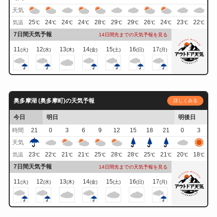
天気
25
24
24
24
28
29
29
26
24
23
22
気温
℃
℃
℃
℃
℃
℃
℃
℃
℃
℃
℃
7日間天気予報
14日間先までの天気予報を見る
11
12
13
14
15
16
17
(火)
(水)
(木)
(金)
(土)
(日)
(月)
奥多摩湖 (奥多摩町)の天気予報
詳しくみる
今日
明日
明後日
時間
21
0
3
6
9
12
15
18
21
0
3
天気
23
22
21
21
25
28
28
25
21
20
18
気温
℃
℃
℃
℃
℃
℃
℃
℃
℃
℃
℃
7日間天気予報
14日間先までの天気予報を見る
11
12
13
14
15
16
17
(火)
(水)
(木)
(金)
(土)
(日)
(月)