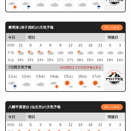
摩周湖 (弟子屈町)の天気予報
詳しくみる
今日
明日
明後日
時間
21
0
3
6
9
12
15
18
21
0
3
天気
14
13
13
15
17
17
16
15
14
14
14
気温
℃
℃
℃
℃
℃
℃
℃
℃
℃
℃
℃
7日間天気予報
14日間先までの天気予報を見る
11
12
13
14
15
16
17
(火)
(水)
(木)
(金)
(土)
(日)
(月)
八幡平展望台 (仙北市)の天気予報
詳しくみる
今日
明日
明後日
時間
21
0
3
6
9
12
15
18
21
0
3