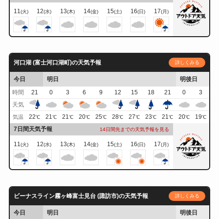
11
12
13
14
15
16
17
(火)
(水)
(木)
(金)
(土)
(日)
(月)
河口湖 (富士河口湖町)の天気予報
詳しくみる
今日
明日
明後日
時間
21
0
3
6
9
12
15
18
21
0
3
天気
22
21
21
20
25
28
27
23
21
20
19
気温
℃
℃
℃
℃
℃
℃
℃
℃
℃
℃
℃
7日間天気予報
14日間先までの天気予報を見る
11
12
13
14
15
16
17
(火)
(水)
(木)
(金)
(土)
(日)
(月)
ビーナスライン霧ヶ峰富士見台 (諏訪市)の天気予報
詳しくみる
今日
明日
明後日