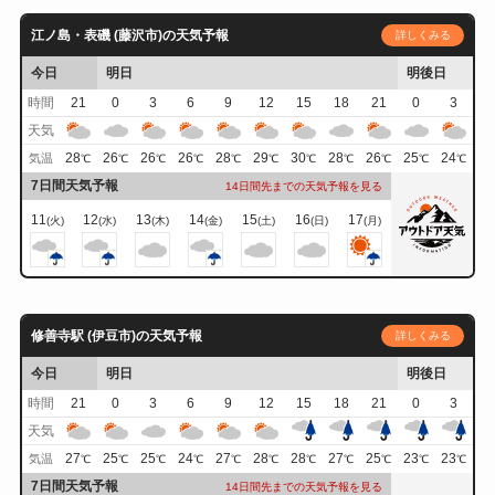
江ノ島・表磯 (藤沢市)の天気予報
詳しくみる
今日
明日
明後日
時間
21
0
3
6
9
12
15
18
21
0
3
天気
28
26
26
26
28
29
30
28
26
25
24
気温
℃
℃
℃
℃
℃
℃
℃
℃
℃
℃
℃
7日間天気予報
14日間先までの天気予報を見る
11
12
13
14
15
16
17
(火)
(水)
(木)
(金)
(土)
(日)
(月)
修善寺駅 (伊豆市)の天気予報
詳しくみる
今日
明日
明後日
時間
21
0
3
6
9
12
15
18
21
0
3
天気
27
25
25
24
27
28
28
27
25
23
23
気温
℃
℃
℃
℃
℃
℃
℃
℃
℃
℃
℃
7日間天気予報
14日間先までの天気予報を見る