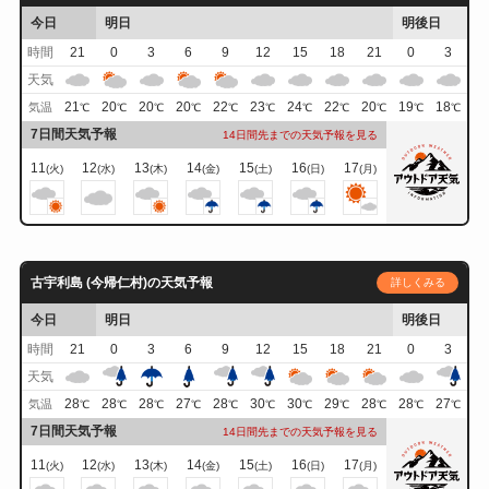
今日
明日
明後日
時間
21
0
3
6
9
12
15
18
21
0
3
天気
21
20
20
20
22
23
24
22
20
19
18
気温
℃
℃
℃
℃
℃
℃
℃
℃
℃
℃
℃
7日間天気予報
14日間先までの天気予報を見る
11
12
13
14
15
16
17
(火)
(水)
(木)
(金)
(土)
(日)
(月)
古宇利島 (今帰仁村)の天気予報
詳しくみる
今日
明日
明後日
時間
21
0
3
6
9
12
15
18
21
0
3
天気
28
28
28
27
28
30
30
29
28
28
27
気温
℃
℃
℃
℃
℃
℃
℃
℃
℃
℃
℃
7日間天気予報
14日間先までの天気予報を見る
11
12
13
14
15
16
17
(火)
(水)
(木)
(金)
(土)
(日)
(月)