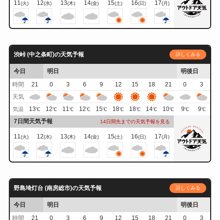
11
12
13
14
15
16
17
(火)
(水)
(木)
(金)
(土)
(日)
(月)
渋峠 (中之条町)の天気予報
詳しくみる
今日
明日
明後日
時間
21
0
3
6
9
12
15
18
21
0
3
天気
13
12
11
12
15
18
18
14
10
9
9
気温
℃
℃
℃
℃
℃
℃
℃
℃
℃
℃
℃
7日間天気予報
14日間先までの天気予報を見る
11
12
13
14
15
16
17
(火)
(水)
(木)
(金)
(土)
(日)
(月)
野島埼灯台 (南房総市)の天気予報
詳しくみる
今日
明日
明後日
時間
21
0
3
6
9
12
15
18
21
0
3