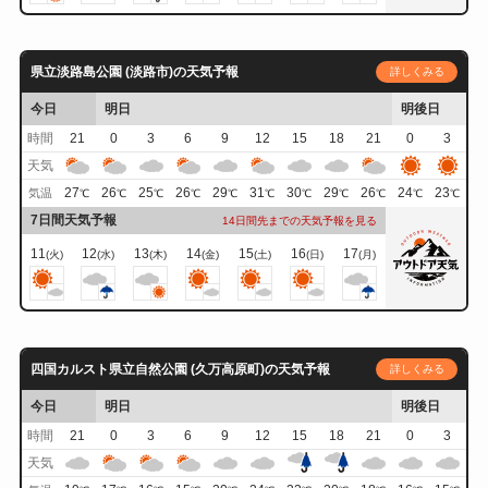
県立淡路島公園 (淡路市)の天気予報
詳しくみる
今日
明日
明後日
時間
21
0
3
6
9
12
15
18
21
0
3
天気
27
26
25
26
29
31
30
29
26
24
23
気温
℃
℃
℃
℃
℃
℃
℃
℃
℃
℃
℃
7日間天気予報
14日間先までの天気予報を見る
11
12
13
14
15
16
17
(火)
(水)
(木)
(金)
(土)
(日)
(月)
四国カルスト県立自然公園 (久万高原町)の天気予報
詳しくみる
今日
明日
明後日
時間
21
0
3
6
9
12
15
18
21
0
3
天気