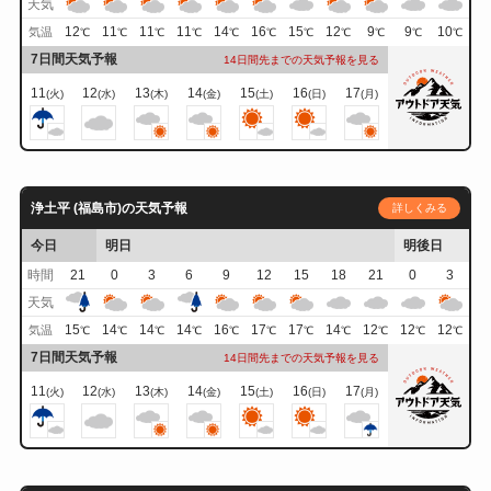
天気
12
11
11
11
14
16
15
12
9
9
10
気温
℃
℃
℃
℃
℃
℃
℃
℃
℃
℃
℃
7日間天気予報
14日間先までの天気予報を見る
11
12
13
14
15
16
17
(火)
(水)
(木)
(金)
(土)
(日)
(月)
浄土平 (福島市)の天気予報
詳しくみる
今日
明日
明後日
時間
21
0
3
6
9
12
15
18
21
0
3
天気
15
14
14
14
16
17
17
14
12
12
12
気温
℃
℃
℃
℃
℃
℃
℃
℃
℃
℃
℃
7日間天気予報
14日間先までの天気予報を見る
11
12
13
14
15
16
17
(火)
(水)
(木)
(金)
(土)
(日)
(月)