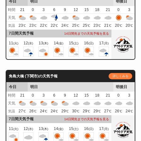
今日
明日
明後日
時間
21
0
3
6
9
12
15
18
21
0
3
天気
23
23
22
22
24
25
25
23
21
20
20
気温
℃
℃
℃
℃
℃
℃
℃
℃
℃
℃
℃
7日間天気予報
14日間先までの天気予報を見る
11
12
13
14
15
16
17
(火)
(水)
(木)
(金)
(土)
(日)
(月)
角島大橋 (下関市)の天気予報
詳しくみる
今日
明日
明後日
時間
21
0
3
6
9
12
15
18
21
0
3
天気
27
26
24
24
29
30
29
29
27
26
24
気温
℃
℃
℃
℃
℃
℃
℃
℃
℃
℃
℃
7日間天気予報
14日間先までの天気予報を見る
11
12
13
14
15
16
17
(火)
(水)
(木)
(金)
(土)
(日)
(月)