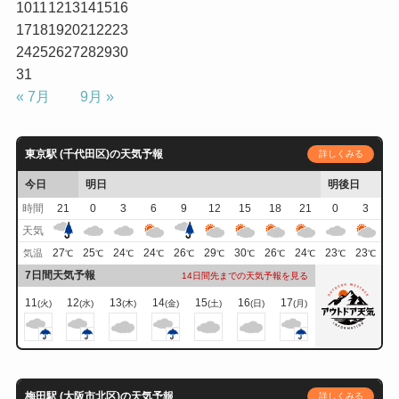
10
11
12
13
14
15
16
17
18
19
20
21
22
23
24
25
26
27
28
29
30
31
« 7月
9月 »
東京駅 (千代田区)の天気予報
詳しくみる
今日
明日
明後日
時間
21
0
3
6
9
12
15
18
21
0
3
天気
27
25
24
24
26
29
30
26
24
23
23
気温
℃
℃
℃
℃
℃
℃
℃
℃
℃
℃
℃
7日間天気予報
14日間先までの天気予報を見る
11
12
13
14
15
16
17
(火)
(水)
(木)
(金)
(土)
(日)
(月)
梅田駅 (大阪市北区)の天気予報
詳しくみる