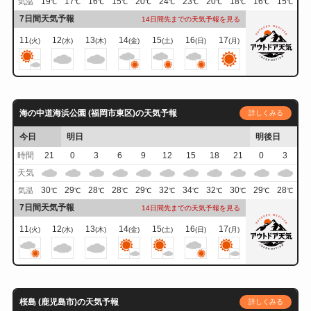
19
17
16
15
20
24
23
20
18
16
15
気温
℃
℃
℃
℃
℃
℃
℃
℃
℃
℃
℃
7日間天気予報
14日間先までの天気予報を見る
11
12
13
14
15
16
17
(火)
(水)
(木)
(金)
(土)
(日)
(月)
海の中道海浜公園 (福岡市東区)の天気予報
詳しくみる
今日
明日
明後日
時間
21
0
3
6
9
12
15
18
21
0
3
天気
30
29
28
28
29
32
34
32
30
29
28
気温
℃
℃
℃
℃
℃
℃
℃
℃
℃
℃
℃
7日間天気予報
14日間先までの天気予報を見る
11
12
13
14
15
16
17
(火)
(水)
(木)
(金)
(土)
(日)
(月)
桜島 (鹿児島市)の天気予報
詳しくみる