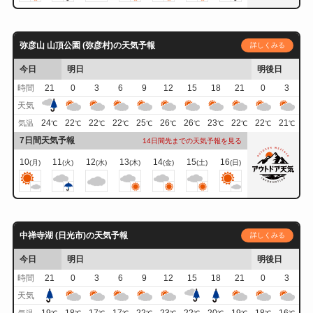
弥彦山 山頂公園 (弥彦村)の天気予報
詳しくみる
今日
明日
明後日
時間
21
0
3
6
9
12
15
18
21
0
3
天気
24
22
22
22
25
26
26
23
22
22
21
気温
℃
℃
℃
℃
℃
℃
℃
℃
℃
℃
℃
7日間天気予報
14日間先までの天気予報を見る
10
11
12
13
14
15
16
(月)
(火)
(水)
(木)
(金)
(土)
(日)
中禅寺湖 (日光市)の天気予報
詳しくみる
今日
明日
明後日
時間
21
0
3
6
9
12
15
18
21
0
3
天気