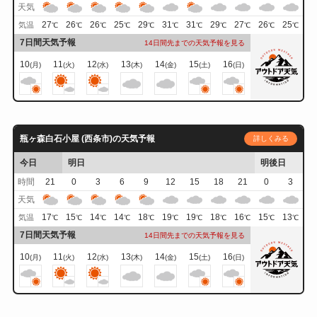
天気
27
26
26
25
29
31
31
29
27
26
25
気温
℃
℃
℃
℃
℃
℃
℃
℃
℃
℃
℃
7日間天気予報
14日間先までの天気予報を見る
10
11
12
13
14
15
16
(月)
(火)
(水)
(木)
(金)
(土)
(日)
瓶ヶ森白石小屋 (西条市)の天気予報
詳しくみる
今日
明日
明後日
時間
21
0
3
6
9
12
15
18
21
0
3
天気
17
15
14
14
18
19
19
18
16
15
13
気温
℃
℃
℃
℃
℃
℃
℃
℃
℃
℃
℃
7日間天気予報
14日間先までの天気予報を見る
10
11
12
13
14
15
16
(月)
(火)
(水)
(木)
(金)
(土)
(日)