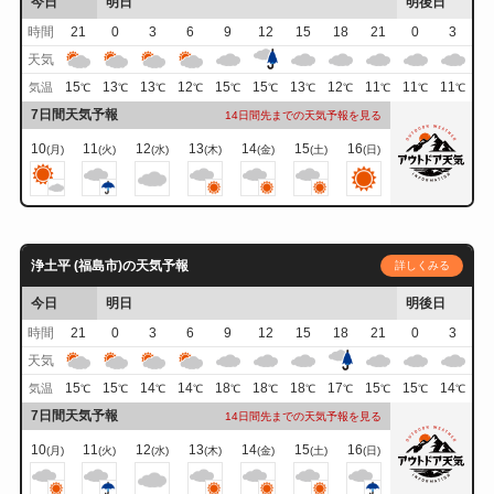
今日
明日
明後日
時間
21
0
3
6
9
12
15
18
21
0
3
天気
15
13
13
12
15
15
13
12
11
11
11
気温
℃
℃
℃
℃
℃
℃
℃
℃
℃
℃
℃
7日間天気予報
14日間先までの天気予報を見る
10
11
12
13
14
15
16
(月)
(火)
(水)
(木)
(金)
(土)
(日)
浄土平 (福島市)の天気予報
詳しくみる
今日
明日
明後日
時間
21
0
3
6
9
12
15
18
21
0
3
天気
15
15
14
14
18
18
18
17
15
15
14
気温
℃
℃
℃
℃
℃
℃
℃
℃
℃
℃
℃
7日間天気予報
14日間先までの天気予報を見る
10
11
12
13
14
15
16
(月)
(火)
(水)
(木)
(金)
(土)
(日)