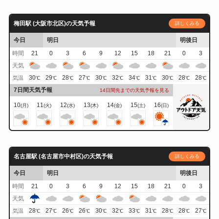
梅田駅 (大阪市北区)の天気予報
詳しくみる
今日
明日
明後日
時間
21
0
3
6
9
12
15
18
21
0
3
天気
30
29
28
27
30
32
34
31
30
28
28
気温
℃
℃
℃
℃
℃
℃
℃
℃
℃
℃
℃
7日間天気予報
14日間先までの天気予報を見る
10
11
12
13
14
15
16
(月)
(火)
(水)
(木)
(金)
(土)
(日)
名古屋駅 (名古屋市中村区)の天気予報
詳しくみる
今日
明日
明後日
時間
21
0
3
6
9
12
15
18
21
0
3
天気
28
27
26
26
30
32
33
31
28
28
27
気温
℃
℃
℃
℃
℃
℃
℃
℃
℃
℃
℃