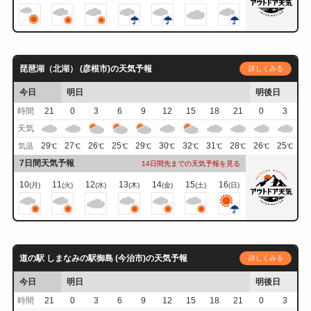
琵琶湖（北湖） (彦根市)の天気予報
詳しくみる
今日
明日
明後日
時間
21
0
3
6
9
12
15
18
21
0
3
天気
29
27
26
25
29
30
32
31
28
26
25
気温
℃
℃
℃
℃
℃
℃
℃
℃
℃
℃
℃
7日間天気予報
14日間先までの天気予報を見る
10
11
12
13
14
15
16
(月)
(火)
(水)
(木)
(金)
(土)
(日)
道の駅 しまなみの駅御島 (今治市)の天気予報
詳しくみる
今日
明日
明後日
時間
21
0
3
6
9
12
15
18
21
0
3