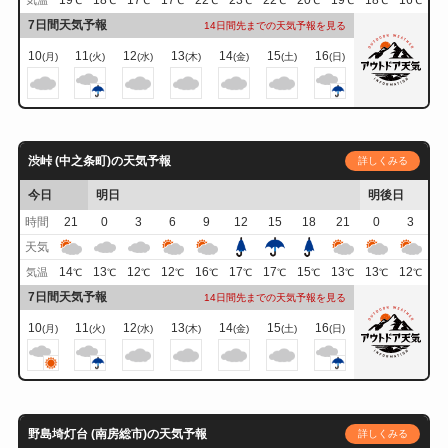
19
18
17
17
22
23
22
20
19
18
16
気温
℃
℃
℃
℃
℃
℃
℃
℃
℃
℃
℃
7日間天気予報
14日間先までの天気予報を見る
10
11
12
13
14
15
16
(月)
(火)
(水)
(木)
(金)
(土)
(日)
渋峠 (中之条町)の天気予報
詳しくみる
今日
明日
明後日
時間
21
0
3
6
9
12
15
18
21
0
3
天気
14
13
12
12
16
17
17
15
13
13
12
気温
℃
℃
℃
℃
℃
℃
℃
℃
℃
℃
℃
7日間天気予報
14日間先までの天気予報を見る
10
11
12
13
14
15
16
(月)
(火)
(水)
(木)
(金)
(土)
(日)
野島埼灯台 (南房総市)の天気予報
詳しくみる