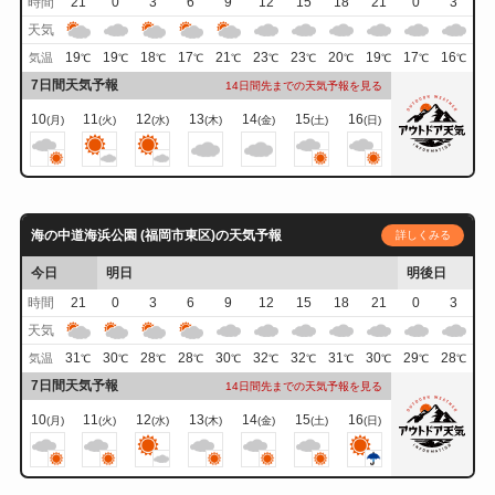
時間
21
0
3
6
9
12
15
18
21
0
3
天気
19
19
18
17
21
23
23
20
19
17
16
気温
℃
℃
℃
℃
℃
℃
℃
℃
℃
℃
℃
7日間天気予報
14日間先までの天気予報を見る
10
11
12
13
14
15
16
(月)
(火)
(水)
(木)
(金)
(土)
(日)
海の中道海浜公園 (福岡市東区)の天気予報
詳しくみる
今日
明日
明後日
時間
21
0
3
6
9
12
15
18
21
0
3
天気
31
30
28
28
30
32
32
31
30
29
28
気温
℃
℃
℃
℃
℃
℃
℃
℃
℃
℃
℃
7日間天気予報
14日間先までの天気予報を見る
10
11
12
13
14
15
16
(月)
(火)
(水)
(木)
(金)
(土)
(日)