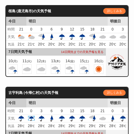
桜島 (鹿児島市)の天気予報
詳しくみる
今日
明日
明後日
時間
21
0
3
6
9
12
15
18
21
0
3
天気
21
21
20
20
20
20
21
20
20
20
20
気温
℃
℃
℃
℃
℃
℃
℃
℃
℃
℃
℃
7日間天気予報
14日間先までの天気予報を見る
10
11
12
13
14
15
16
(月)
(火)
(水)
(木)
(金)
(土)
(日)
古宇利島 (今帰仁村)の天気予報
詳しくみる
今日
明日
明後日
時間
21
0
3
6
9
12
15
18
21
0
3
天気
28
28
28
28
28
29
28
29
29
28
28
気温
℃
℃
℃
℃
℃
℃
℃
℃
℃
℃
℃
7日間天気予報
14日間先までの天気予報を見る