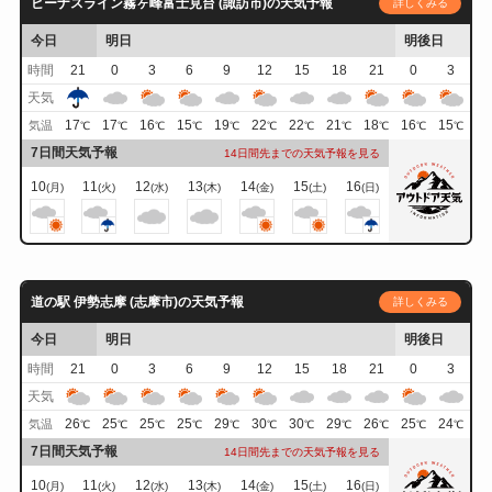
ビーナスライン霧ヶ峰富士見台 (諏訪市)の天気予報
詳しくみる
今日
明日
明後日
時間
21
0
3
6
9
12
15
18
21
0
3
天気
17
17
16
15
19
22
22
21
18
16
15
気温
℃
℃
℃
℃
℃
℃
℃
℃
℃
℃
℃
7日間天気予報
14日間先までの天気予報を見る
10
11
12
13
14
15
16
(月)
(火)
(水)
(木)
(金)
(土)
(日)
道の駅 伊勢志摩 (志摩市)の天気予報
詳しくみる
今日
明日
明後日
時間
21
0
3
6
9
12
15
18
21
0
3
天気
26
25
25
25
29
30
30
29
26
25
24
気温
℃
℃
℃
℃
℃
℃
℃
℃
℃
℃
℃
7日間天気予報
14日間先までの天気予報を見る
10
11
12
13
14
15
16
(月)
(火)
(水)
(木)
(金)
(土)
(日)