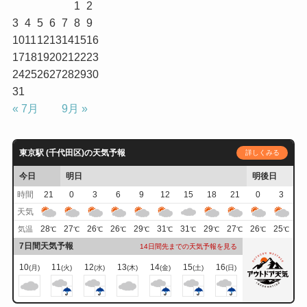
1
2
3
4
5
6
7
8
9
10
11
12
13
14
15
16
17
18
19
20
21
22
23
24
25
26
27
28
29
30
31
« 7月
9月 »
東京駅 (千代田区)の天気予報
詳しくみる
今日
明日
明後日
時間
21
0
3
6
9
12
15
18
21
0
3
天気
28
27
26
26
29
31
31
29
27
26
25
気温
℃
℃
℃
℃
℃
℃
℃
℃
℃
℃
℃
7日間天気予報
14日間先までの天気予報を見る
10
11
12
13
14
15
16
(月)
(火)
(水)
(木)
(金)
(土)
(日)