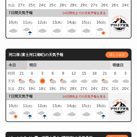
27
25
24
25
28
29
29
27
26
26
24
気温
℃
℃
℃
℃
℃
℃
℃
℃
℃
℃
℃
7日間天気予報
14日間先までの天気予報を見る
10
11
12
13
14
15
16
(月)
(火)
(水)
(木)
(金)
(土)
(日)
河口湖 (富士河口湖町)の天気予報
詳しくみる
今日
明日
明後日
時間
21
0
3
6
9
12
15
18
21
0
3
天気
22
19
18
19
25
28
27
24
22
21
20
気温
℃
℃
℃
℃
℃
℃
℃
℃
℃
℃
℃
7日間天気予報
14日間先までの天気予報を見る
10
11
12
13
14
15
16
(月)
(火)
(水)
(木)
(金)
(土)
(日)