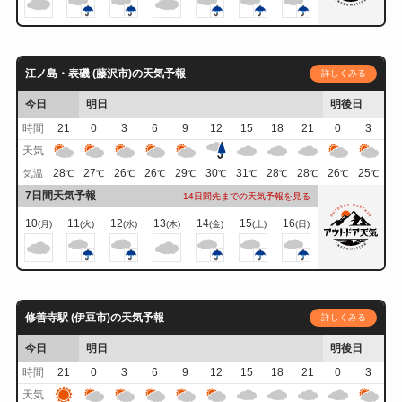
江ノ島・表磯 (藤沢市)の天気予報
詳しくみる
今日
明日
明後日
時間
21
0
3
6
9
12
15
18
21
0
3
天気
28
27
26
26
29
30
31
28
28
26
25
気温
℃
℃
℃
℃
℃
℃
℃
℃
℃
℃
℃
7日間天気予報
14日間先までの天気予報を見る
10
11
12
13
14
15
16
(月)
(火)
(水)
(木)
(金)
(土)
(日)
修善寺駅 (伊豆市)の天気予報
詳しくみる
今日
明日
明後日
時間
21
0
3
6
9
12
15
18
21
0
3
天気