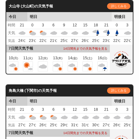
大山寺 (大山町)の天気予報
詳しくみる
今日
明日
明後日
時間
21
0
3
6
9
12
15
18
21
0
3
天気
24
23
22
21
25
27
26
25
23
22
22
気温
℃
℃
℃
℃
℃
℃
℃
℃
℃
℃
℃
7日間天気予報
14日間先までの天気予報を見る
10
11
12
13
14
15
16
(月)
(火)
(水)
(木)
(金)
(土)
(日)
角島大橋 (下関市)の天気予報
詳しくみる
今日
明日
明後日
時間
21
0
3
6
9
12
15
18
21
0
3
天気
27
27
26
25
29
31
31
30
27
26
25
気温
℃
℃
℃
℃
℃
℃
℃
℃
℃
℃
℃
7日間天気予報
14日間先までの天気予報を見る