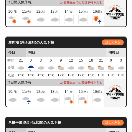
7日間天気予報
14日間先までの天気予報を見る
10
11
12
13
14
15
16
(月)
(火)
(水)
(木)
(金)
(土)
(日)
摩周湖 (弟子屈町)の天気予報
詳しくみる
今日
明日
明後日
時間
21
0
3
6
9
12
15
18
21
0
3
天気
15
15
15
16
17
19
17
15
13
13
13
気温
℃
℃
℃
℃
℃
℃
℃
℃
℃
℃
℃
7日間天気予報
14日間先までの天気予報を見る
10
11
12
13
14
15
16
(月)
(火)
(水)
(木)
(金)
(土)
(日)
八幡平展望台 (仙北市)の天気予報
詳しくみる