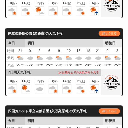
10
11
12
13
14
15
16
(月)
(火)
(水)
(木)
(金)
(土)
(日)
県立淡路島公園 (淡路市)の天気予報
詳しくみる
今日
明日
明後日
時間
21
0
3
6
9
12
15
18
21
0
3
天気
27
27
26
25
29
30
30
28
27
26
25
気温
℃
℃
℃
℃
℃
℃
℃
℃
℃
℃
℃
7日間天気予報
14日間先までの天気予報を見る
10
11
12
13
14
15
16
(月)
(火)
(水)
(木)
(金)
(土)
(日)
四国カルスト県立自然公園 (久万高原町)の天気予報
詳しくみる
今日
明日
明後日