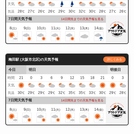
天気
28
27
26
26
29
30
32
30
28
27
26
気温
℃
℃
℃
℃
℃
℃
℃
℃
℃
℃
℃
7日間天気予報
14日間先までの天気予報を見る
8
9
10
11
12
13
14
(土)
(日)
(月)
(火)
(水)
(木)
(金)
梅田駅 (大阪市北区)の天気予報
詳しくみる
今日
明日
明後日
時間
21
0
3
6
9
12
15
18
21
0
3
天気
30
29
29
29
32
35
35
33
30
29
28
気温
℃
℃
℃
℃
℃
℃
℃
℃
℃
℃
℃
7日間天気予報
14日間先までの天気予報を見る
8
9
10
11
12
13
14
(土)
(日)
(月)
(火)
(水)
(木)
(金)