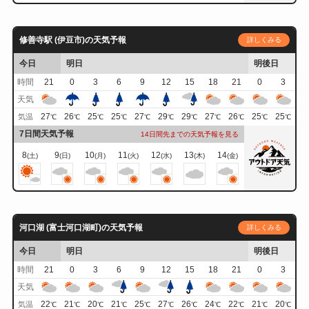
修善寺駅 (伊豆市)の天気予報
詳しくみる
今日
明日
明後日
時間
21
0
3
6
9
12
15
18
21
0
3
天気
27
26
25
25
27
29
29
27
26
25
25
気温
℃
℃
℃
℃
℃
℃
℃
℃
℃
℃
℃
7日間天気予報
14日間先までの天気予報を見る
8
9
10
11
12
13
14
(土)
(日)
(月)
(火)
(水)
(木)
(金)
河口湖 (富士河口湖町)の天気予報
詳しくみる
今日
明日
明後日
時間
21
0
3
6
9
12
15
18
21
0
3
天気
22
21
20
21
25
27
26
24
22
21
20
気温
℃
℃
℃
℃
℃
℃
℃
℃
℃
℃
℃