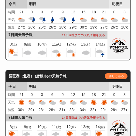
今日
明日
明後日
時間
21
0
3
6
9
12
15
18
21
0
3
天気
27
26
26
26
28
29
30
29
27
26
26
気温
℃
℃
℃
℃
℃
℃
℃
℃
℃
℃
℃
7日間天気予報
14日間先までの天気予報を見る
8
9
10
11
12
13
14
(土)
(日)
(月)
(火)
(水)
(木)
(金)
琵琶湖（北湖） (彦根市)の天気予報
詳しくみる
今日
明日
明後日
時間
21
0
3
6
9
12
15
18
21
0
3
天気
30
29
28
28
31
33
34
32
29
28
27
気温
℃
℃
℃
℃
℃
℃
℃
℃
℃
℃
℃
7日間天気予報
14日間先までの天気予報を見る
8
9
10
11
12
13
14
(土)
(日)
(月)
(火)
(水)
(木)
(金)