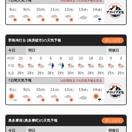
7日間天気予報
14日間先までの天気予報を見る
8
9
10
11
12
13
14
(土)
(日)
(月)
(火)
(水)
(木)
(金)
野島埼灯台 (南房総市)の天気予報
詳しくみる
今日
明日
明後日
時間
21
0
3
6
9
12
15
18
21
0
3
天気
26
26
26
26
29
30
30
28
26
25
25
気温
℃
℃
℃
℃
℃
℃
℃
℃
℃
℃
℃
7日間天気予報
14日間先までの天気予報を見る
8
9
10
11
12
13
14
(土)
(日)
(月)
(火)
(水)
(木)
(金)
奥多摩湖 (奥多摩町)の天気予報
詳しくみる
今日
明日
明後日