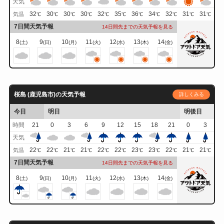
天気
32
30
30
30
32
35
36
34
32
31
31
気温
℃
℃
℃
℃
℃
℃
℃
℃
℃
℃
℃
7日間天気予報
14日間先までの天気予報を見る
8
9
10
11
12
13
14
(土)
(日)
(月)
(火)
(水)
(木)
(金)
桜島 (鹿児島市)の天気予報
詳しくみる
今日
明日
明後日
時間
21
0
3
6
9
12
15
18
21
0
3
天気
22
22
21
21
22
22
23
23
22
21
21
気温
℃
℃
℃
℃
℃
℃
℃
℃
℃
℃
℃
7日間天気予報
14日間先までの天気予報を見る
8
9
10
11
12
13
14
(土)
(日)
(月)
(火)
(水)
(木)
(金)