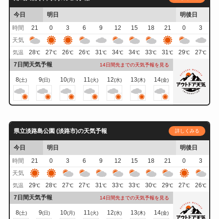
今日
明日
明後日
時間
21
0
3
6
9
12
15
18
21
0
3
天気
28
27
26
26
31
34
34
33
31
29
27
気温
℃
℃
℃
℃
℃
℃
℃
℃
℃
℃
℃
7日間天気予報
14日間先までの天気予報を見る
8
9
10
11
12
13
14
(土)
(日)
(月)
(火)
(水)
(木)
(金)
県立淡路島公園 (淡路市)の天気予報
詳しくみる
今日
明日
明後日
時間
21
0
3
6
9
12
15
18
21
0
3
天気
29
28
27
27
31
33
33
30
29
27
26
気温
℃
℃
℃
℃
℃
℃
℃
℃
℃
℃
℃
7日間天気予報
14日間先までの天気予報を見る
8
9
10
11
12
13
14
(土)
(日)
(月)
(火)
(水)
(木)
(金)