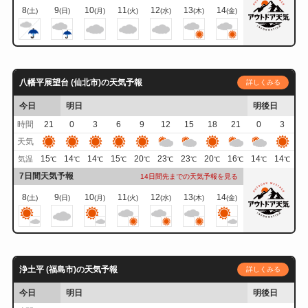
8
9
10
11
12
13
14
(土)
(日)
(月)
(火)
(水)
(木)
(金)
八幡平展望台 (仙北市)の天気予報
詳しくみる
今日
明日
明後日
時間
21
0
3
6
9
12
15
18
21
0
3
天気
15
14
14
15
20
23
23
20
16
14
14
気温
℃
℃
℃
℃
℃
℃
℃
℃
℃
℃
℃
7日間天気予報
14日間先までの天気予報を見る
8
9
10
11
12
13
14
(土)
(日)
(月)
(火)
(水)
(木)
(金)
浄土平 (福島市)の天気予報
詳しくみる
今日
明日
明後日