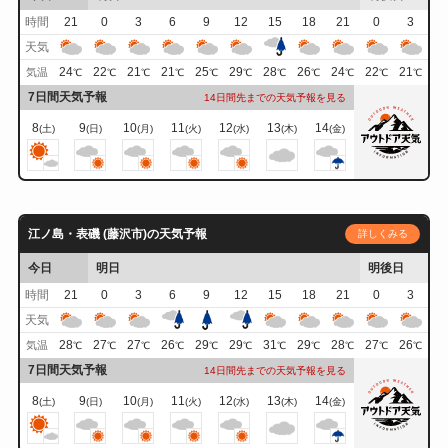
時間
21
0
3
6
9
12
15
18
21
0
3
天気
24
22
21
21
25
29
28
26
24
22
21
気温
℃
℃
℃
℃
℃
℃
℃
℃
℃
℃
℃
7日間天気予報
14日間先までの天気予報を見る
8
9
10
11
12
13
14
(土)
(日)
(月)
(火)
(水)
(木)
(金)
江ノ島・表磯 (藤沢市)の天気予報
詳しくみる
今日
明日
明後日
時間
21
0
3
6
9
12
15
18
21
0
3
天気
28
27
27
26
29
29
31
29
28
27
26
気温
℃
℃
℃
℃
℃
℃
℃
℃
℃
℃
℃
7日間天気予報
14日間先までの天気予報を見る
8
9
10
11
12
13
14
(土)
(日)
(月)
(火)
(水)
(木)
(金)