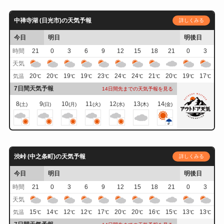
中禅寺湖 (日光市)の天気予報
詳しくみる
今日
明日
明後日
時間
21
0
3
6
9
12
15
18
21
0
3
天気
20
20
19
19
23
24
24
21
20
19
17
気温
℃
℃
℃
℃
℃
℃
℃
℃
℃
℃
℃
7日間天気予報
14日間先までの天気予報を見る
8
9
10
11
12
13
14
(土)
(日)
(月)
(火)
(水)
(木)
(金)
渋峠 (中之条町)の天気予報
詳しくみる
今日
明日
明後日
時間
21
0
3
6
9
12
15
18
21
0
3
天気
15
14
12
12
17
20
20
16
15
13
13
気温
℃
℃
℃
℃
℃
℃
℃
℃
℃
℃
℃