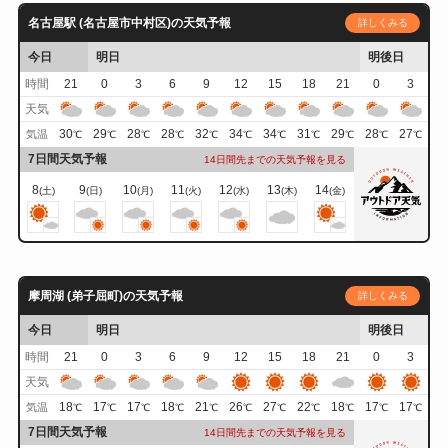
名古屋駅 (名古屋市中村区)の天気予報
詳しくみる
今日
明日
明後日
時間
21
0
3
6
9
12
15
18
21
0
3
天気
30
29
28
28
32
34
34
31
29
28
27
気温
℃
℃
℃
℃
℃
℃
℃
℃
℃
℃
℃
7日間天気予報
14日間先までの天気予報を見る
8
9
10
11
12
13
14
(土)
(日)
(月)
(火)
(水)
(木)
(金)
摩周湖 (弟子屈町)の天気予報
詳しくみる
今日
明日
明後日
時間
21
0
3
6
9
12
15
18
21
0
3
天気
18
17
17
18
21
26
27
22
18
17
17
気温
℃
℃
℃
℃
℃
℃
℃
℃
℃
℃
℃
7日間天気予報
14日間先までの天気予報を見る