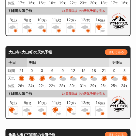
17
16
16
16
19
22
23
20
18
17
16
気温
℃
℃
℃
℃
℃
℃
℃
℃
℃
℃
℃
7日間天気予報
14日間先までの天気予報を見る
8
9
10
11
12
13
14
(土)
(日)
(月)
(火)
(水)
(木)
(金)
大山寺 (大山町)の天気予報
詳しくみる
今日
明日
明後日
時間
21
0
3
6
9
12
15
18
21
0
3
天気
26
24
22
22
28
30
31
29
26
25
24
気温
℃
℃
℃
℃
℃
℃
℃
℃
℃
℃
℃
7日間天気予報
14日間先までの天気予報を見る
8
9
10
11
12
13
14
(土)
(日)
(月)
(火)
(水)
(木)
(金)
角島大橋 (下関市)の天気予報
詳しくみる