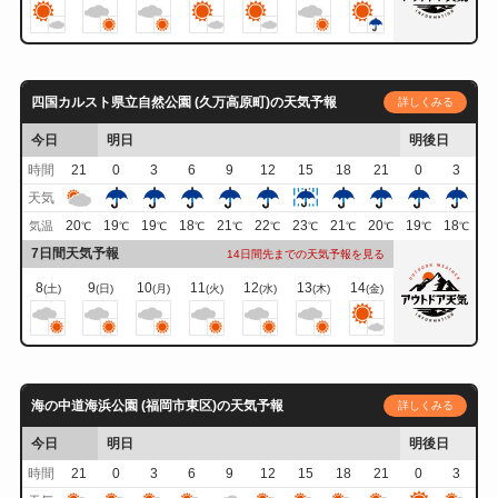
四国カルスト県立自然公園 (久万高原町)の天気予報
詳しくみる
今日
明日
明後日
時間
21
0
3
6
9
12
15
18
21
0
3
天気
20
19
19
18
21
22
23
21
20
19
18
気温
℃
℃
℃
℃
℃
℃
℃
℃
℃
℃
℃
7日間天気予報
14日間先までの天気予報を見る
8
9
10
11
12
13
14
(土)
(日)
(月)
(火)
(水)
(木)
(金)
海の中道海浜公園 (福岡市東区)の天気予報
詳しくみる
今日
明日
明後日
時間
21
0
3
6
9
12
15
18
21
0
3