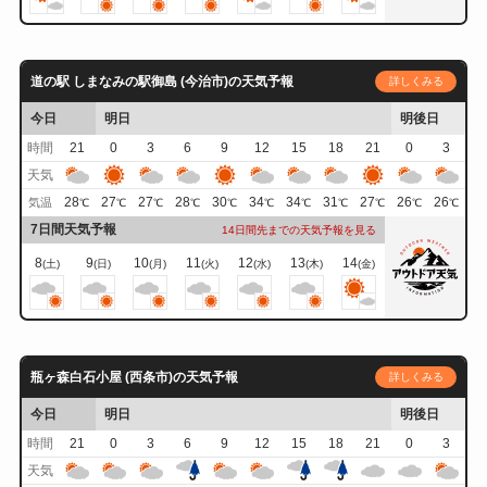
道の駅 しまなみの駅御島 (今治市)の天気予報
詳しくみる
今日
明日
明後日
時間
21
0
3
6
9
12
15
18
21
0
3
天気
28
27
27
28
30
34
34
31
27
26
26
気温
℃
℃
℃
℃
℃
℃
℃
℃
℃
℃
℃
7日間天気予報
14日間先までの天気予報を見る
8
9
10
11
12
13
14
(土)
(日)
(月)
(火)
(水)
(木)
(金)
瓶ヶ森白石小屋 (西条市)の天気予報
詳しくみる
今日
明日
明後日
時間
21
0
3
6
9
12
15
18
21
0
3
天気