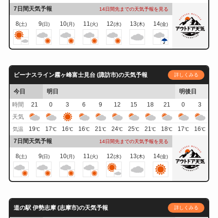
7日間天気予報
14日間先までの天気予報を見る
8
9
10
11
12
13
14
(土)
(日)
(月)
(火)
(水)
(木)
(金)
ビーナスライン霧ヶ峰富士見台 (諏訪市)の天気予報
詳しくみる
今日
明日
明後日
時間
21
0
3
6
9
12
15
18
21
0
3
天気
19
17
16
16
21
24
25
21
18
17
16
気温
℃
℃
℃
℃
℃
℃
℃
℃
℃
℃
℃
7日間天気予報
14日間先までの天気予報を見る
8
9
10
11
12
13
14
(土)
(日)
(月)
(火)
(水)
(木)
(金)
道の駅 伊勢志摩 (志摩市)の天気予報
詳しくみる