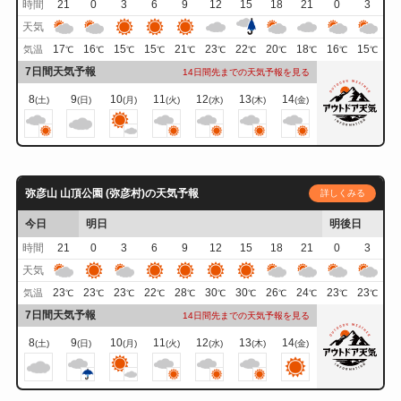
時間
21
0
3
6
9
12
15
18
21
0
3
天気
17
16
15
15
21
23
22
20
18
16
15
気温
℃
℃
℃
℃
℃
℃
℃
℃
℃
℃
℃
7日間天気予報
14日間先までの天気予報を見る
8
9
10
11
12
13
14
(土)
(日)
(月)
(火)
(水)
(木)
(金)
弥彦山 山頂公園 (弥彦村)の天気予報
詳しくみる
今日
明日
明後日
時間
21
0
3
6
9
12
15
18
21
0
3
天気
23
23
23
22
28
30
30
26
24
23
23
気温
℃
℃
℃
℃
℃
℃
℃
℃
℃
℃
℃
7日間天気予報
14日間先までの天気予報を見る
8
9
10
11
12
13
14
(土)
(日)
(月)
(火)
(水)
(木)
(金)