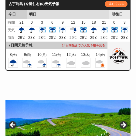
古宇利島 (今帰仁村)の天気予報
詳しくみる
今日
明日
明後日
時間
21
0
3
6
9
12
15
18
21
0
3
天気
29
28
28
28
28
29
29
29
28
28
28
気温
℃
℃
℃
℃
℃
℃
℃
℃
℃
℃
℃
7日間天気予報
14日間先までの天気予報を見る
8
9
10
11
12
13
14
(土)
(日)
(月)
(火)
(水)
(木)
(金)